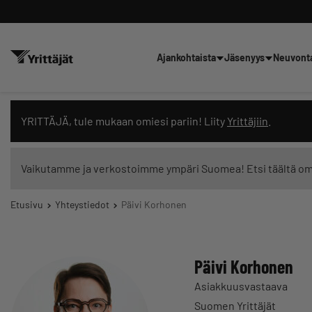
Ajankohtaista
Jäsenyys
Neuvont
Hae sivustolta tai kysy suoraan 
YRITTÄJÄ, tule mukaan omiesi pariin! Liity
Yrittäjiin
.
Vaikutamme ja verkostoimme ympäri Suomea! Etsi täältä o
Etusivu
Yhteystiedot
Päivi Korhonen
Suodata hakutuloksia: näytä kaikki sisältö
Päivi Korhonen
Asiakkuusvastaava
Suomen Yrittäjät