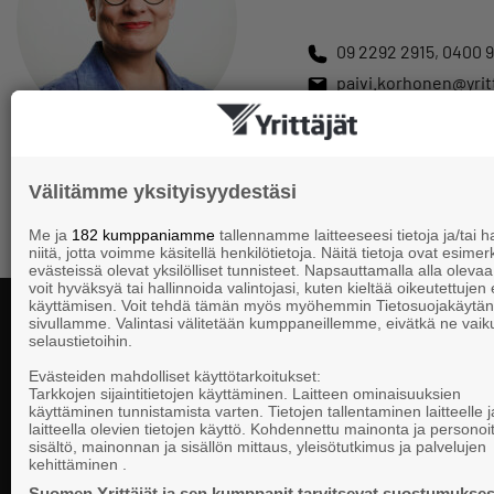
09 2292 2915
,
0400 9
paivi.korhonen@yritt
Ansiomerkit ja yrittäjär
Välitämme yksityisyydestäsi
Me ja
182 kumppaniamme
tallennamme laitteeseesi tietoja ja/tai
niitä, jotta voimme käsitellä henkilötietoja. Näitä tietoja ovat esimerk
evästeissä olevat yksilölliset tunnisteet. Napsauttamalla alla olevaa 
voit hyväksyä tai hallinnoida valintojasi, kuten kieltää oikeutettujen
käyttämisen. Voit tehdä tämän myös myöhemmin Tietosuojakäytän
sivullamme. Valintasi välitetään kumppaneillemme, eivätkä ne vaik
selaustietoihin.
Yhteystiedot
Evästeiden mahdolliset käyttötarkoitukset:
Tarkkojen sijaintitietojen käyttäminen. Laitteen ominaisuuksien
käyttäminen tunnistamista varten. Tietojen tallentaminen laitteelle ja
laitteella olevien tietojen käyttö. Kohdennettu mainonta ja personoi
Suomen Yrittä
sisältö, mainonnan ja sisällön mittaus, yleisötutkimus ja palvelujen
Valtakunnallista, alueellista ja paikallista
PL 999, 00101
kehittäminen .
vaikuttamista pk-yrittäjien puolesta.
Puhelinvaihde
Suomen Yrittäjät ja sen kumppanit tarvitsevat suostumukses