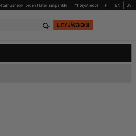
ttamushenkilöiden Materiaalipankki
FI
EN
SV
Yhteystiedot
LIITY JÄSENEKSI
Sulje
Hae