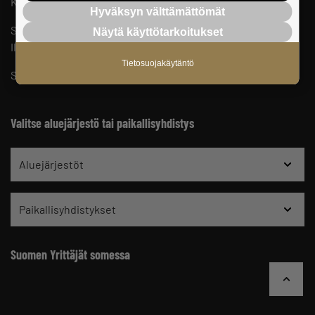
Keskusjärjestön yhteystiedot ja henkilöstö
Hyväksyn välttämättömät
Suomen Yrittäjien sisäinen ilmoituskanava
Näytä käyttötarkoitukset
Ilmoituskanavan ohjeet ja tietosuoja
Tietosuojakäytäntö
Suomen Yrittäjien vaikuttamistoiminnan tietosuojaseloste
Valitse aluejärjestö tai paikallisyhdistys
Aluejärjestöt
Paikallisyhdistykset
Suomen Yrittäjät somessa