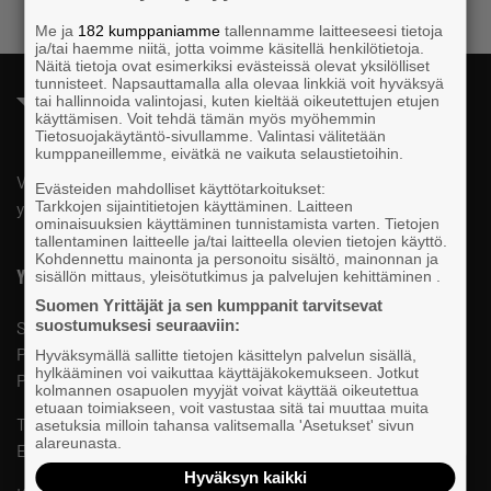
Me ja
182 kumppaniamme
tallennamme laitteeseesi tietoja
ja/tai haemme niitä, jotta voimme käsitellä henkilötietoja.
Näitä tietoja ovat esimerkiksi evästeissä olevat yksilölliset
tunnisteet. Napsauttamalla alla olevaa linkkiä voit hyväksyä
tai hallinnoida valintojasi, kuten kieltää oikeutettujen etujen
käyttämisen. Voit tehdä tämän myös myöhemmin
Tietosuojakäytäntö-sivullamme. Valintasi välitetään
kumppaneillemme, eivätkä ne vaikuta selaustietoihin.
Valtakunnallista, alueellista ja paikallista vaikuttamista pk-
Evästeiden mahdolliset käyttötarkoitukset:
Tarkkojen sijaintitietojen käyttäminen. Laitteen
yrittäjien puolesta.
ominaisuuksien käyttäminen tunnistamista varten. Tietojen
tallentaminen laitteelle ja/tai laitteella olevien tietojen käyttö.
Kohdennettu mainonta ja personoitu sisältö, mainonnan ja
Yhteystiedot
sisällön mittaus, yleisötutkimus ja palvelujen kehittäminen .
Suomen Yrittäjät ja sen kumppanit tarvitsevat
suostumuksesi seuraaviin:
Suomen Yrittäjät
PL 999, 00101 HELSINKI
Hyväksymällä sallitte tietojen käsittelyn palvelun sisällä,
hylkääminen voi vaikuttaa käyttäjäkokemukseen. Jotkut
Puhelinvaihde 09 229 221
kolmannen osapuolen myyjät voivat käyttää oikeutettua
etuaan toimiakseen, voit vastustaa sitä tai muuttaa muita
Tietosuojaseloste ja evästeet
asetuksia milloin tahansa valitsemalla 'Asetukset' sivun
alareunasta.
Evästeasetukset
Hyväksyn kaikki