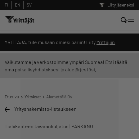
FI
EN
SV
Liity jäseneksi
Hae sivustolta tai kysy suoraan
YRITTÄJÄ, tule mukaan omiesi pariin! Liity
Yrittäjiin
.
Yrittäjien tekoälyltä
Vaikutamme ja verkostoimme ympäri Suomea! Etsi täältä
oma
paikallisyhdistyksesi
ja
aluejärjestösi
.
Hae
Suodata hakutuloksia: näytä kaikki sisältö
Etusivu
Yritykset
Alamettälä Oy
Yrityshakemisto-listaukseen
Tieliikenteen tavarankuljetus | PARKANO