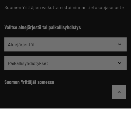
Suomen Yrittäjien vaikuttamistoiminnan tietosuojaseloste
Valitse aluejärjestö tai paikallisyhdistys
Aluejärjestöt
Paikallisyhdistykset
Suomen Yrittäjät somessa