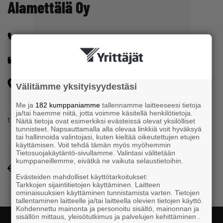
Alamettälä Oy
+358400621625
pekka@alamettala.fi
Yrittäjäkatu 15 39700 PARKANO
Välitämme yksityisyydestäsi
Me ja
182 kumppaniamme
tallennamme laitteeseesi tietoja
ja/tai haemme niitä, jotta voimme käsitellä henkilötietoja.
tieliikenteen tavarankuljetus
Näitä tietoja ovat esimerkiksi evästeissä olevat yksilölliset
tunnisteet. Napsauttamalla alla olevaa linkkiä voit hyväksyä
tai hallinnoida valintojasi, kuten kieltää oikeutettujen etujen
käyttämisen. Voit tehdä tämän myös myöhemmin
Tietosuojakäytäntö-sivullamme. Valintasi välitetään
kumppaneillemme, eivätkä ne vaikuta selaustietoihin.
Yrityshakemisto-listaukseen
Evästeiden mahdolliset käyttötarkoitukset:
Tarkkojen sijaintitietojen käyttäminen. Laitteen
ominaisuuksien käyttäminen tunnistamista varten. Tietojen
tallentaminen laitteelle ja/tai laitteella olevien tietojen käyttö.
Kohdennettu mainonta ja personoitu sisältö, mainonnan ja
sisällön mittaus, yleisötutkimus ja palvelujen kehittäminen .