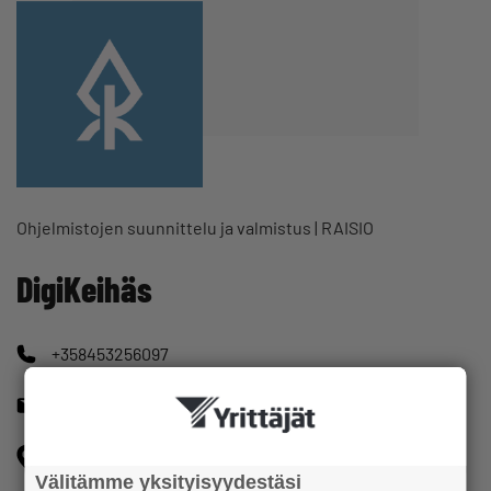
Ohjelmistojen suunnittelu ja valmistus | RAISIO
DigiKeihäs
+358453256097
moi@digikeihas.fi
Puolakuja 3 21200 RAISIO
Välitämme yksityisyydestäsi