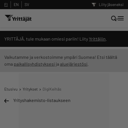
FI
EN
SV
Liity jäseneksi
Hae sivustolta tai kysy suoraan
YRITTÄJÄ, tule mukaan omiesi pariin! Liity
Yrittäjiin
.
Yrittäjien tekoälyltä
Vaikutamme ja verkostoimme ympäri Suomea! Etsi täältä
oma
paikallisyhdistyksesi
ja
aluejärjestösi
.
Hae
Suodata hakutuloksia: näytä kaikki sisältö
Etusivu
Yritykset
DigiKeihäs
Yrityshakemisto-listaukseen