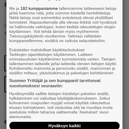
https://digikeihas.fi/
Me ja
182 kumppaniamme
tallennamme laitteeseesi tietoja
ja/tai haemme niitä, jotta voimme käsitellä henkilötietoja.
Näitä tietoja ovat esimerkiksi evästeissä olevat yksilölliset
tunnisteet. Napsauttamalla alla olevaa linkkiä voit hyväksyä
DigiKeihäs on kolmen sisaruksen pienyritys, joka tuottaa
tai hallinnoida valintojasi, kuten kieltää oikeutettujen etujen
käyttämisen. Voit tehdä tämän myös myöhemmin
digipalveluita.
Tietosuojakäytäntö-sivullamme. Valintasi välitetään
kumppaneillemme, eivätkä ne vaikuta selaustietoihin.
Evästeiden mahdolliset käyttötarkoitukset:
Tarkkojen sijaintitietojen käyttäminen. Laitteen
ominaisuuksien käyttäminen tunnistamista varten. Tietojen
FACEBOOK-PROFIILI
tallentaminen laitteelle ja/tai laitteella olevien tietojen käyttö.
Kohdennettu mainonta ja personoitu sisältö, mainonnan ja
sisällön mittaus, yleisötutkimus ja palvelujen kehittäminen .
Suomen Yrittäjät ja sen kumppanit tarvitsevat
LINKEDIN-PROFIILI
suostumuksesi seuraaviin:
Hyväksymällä sallitte tietojen käsittelyn palvelun sisällä,
hylkääminen voi vaikuttaa käyttäjäkokemukseen. Jotkut
kolmannen osapuolen myyjät voivat käyttää oikeutettua
etuaan toimiakseen, voit vastustaa sitä tai muuttaa muita
asetuksia milloin tahansa valitsemalla 'Asetukset' sivun
alareunasta.
Yrityshakemisto-listaukseen
Hyväksyn kaikki