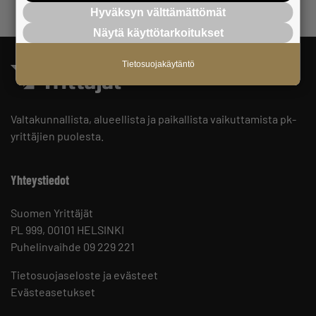
Hyväksyn välttämättömät
Näytä käyttötarkoitukset
Tietosuojakäytäntö
Valtakunnallista, alueellista ja paikallista vaikuttamista pk-
yrittäjien puolesta.
Yhteystiedot
Suomen Yrittäjät
PL 999, 00101 HELSINKI
Puhelinvaihde 09 229 221
Tietosuojaseloste ja evästeet
Evästeasetukset