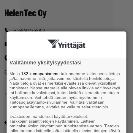
HelenTec Oy
+358407752812
info@helentec.fi
Kelatie 25 A 9 01450 VANTAA
Välitämme yksityisyydestäsi
www.helentec.fi
Me ja
182 kumppaniamme
tallennamme laitteeseesi tietoja
ja/tai haemme niitä, jotta voimme käsitellä henkilötietoja.
Näitä tietoja ovat esimerkiksi evästeissä olevat yksilölliset
tunnisteet. Napsauttamalla alla olevaa linkkiä voit hyväksyä
tai hallinnoida valintojasi, kuten kieltää oikeutettujen etujen
voiteluaineiden ja koneenosien maahantuonti
käyttämisen. Voit tehdä tämän myös myöhemmin
Tietosuojakäytäntö-sivullamme. Valintasi välitetään
kumppaneillemme, eivätkä ne vaikuta selaustietoihin.
Evästeiden mahdolliset käyttötarkoitukset:
Tarkkojen sijaintitietojen käyttäminen. Laitteen
Yrityshakemisto-listaukseen
ominaisuuksien käyttäminen tunnistamista varten. Tietojen
tallentaminen laitteelle ja/tai laitteella olevien tietojen käyttö.