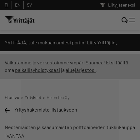
FI
EN
SV
Liity jäseneksi
Hae sivustolta tai kysy suoraan
YRITTÄJÄ, tule mukaan omiesi pariin! Liity
Yrittäjiin
.
Yrittäjien tekoälyltä
Vaikutamme ja verkostoimme ympäri Suomea! Etsi täältä
oma
paikallisyhdistyksesi
ja
aluejärjestösi
.
Hae
Suodata hakutuloksia: näytä kaikki sisältö
Etusivu
Yritykset
HelenTec Oy
Yrityshakemisto-listaukseen
Nestemäisten ja kaasumaisten polttoaineiden tukkukauppa
| VANTAA