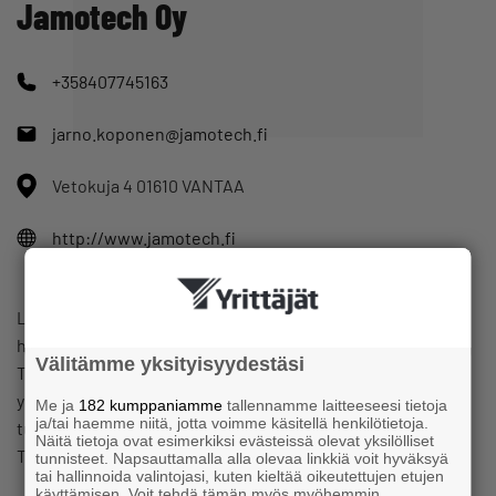
Jamotech Oy
+358407745163
jarno.koponen@jamotech.fi
Vetokuja 4 01610 VANTAA
http://www.jamotech.fi
Liiketoimintaamme kuuluu sähköasennus, sähköurakointi,
huolto-, korjaus-, suunnittelu- ja myyntipalvelut.
Välitämme yksityisyydestäsi
Tarjoamme palveluitamme yrityksille, yhteisöille ja
yksityishenkilöille. Palveluidemme laatu, luotettavuus,
Me ja
182 kumppaniamme
tallennamme laitteeseesi tietoja
ja/tai haemme niitä, jotta voimme käsitellä henkilötietoja.
turvallisuus ja työn joustavuus on meille tärkeä asia.
Näitä tietoja ovat esimerkiksi evästeissä olevat yksilölliset
Tavoitteenamme on aina tyytyväinen asiakas.
tunnisteet. Napsauttamalla alla olevaa linkkiä voit hyväksyä
tai hallinnoida valintojasi, kuten kieltää oikeutettujen etujen
käyttämisen. Voit tehdä tämän myös myöhemmin