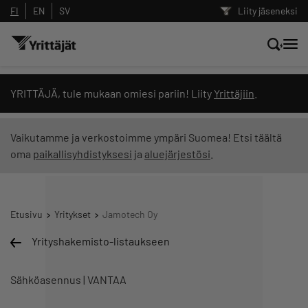
FI
EN
SV
Liity jäseneksi
Hae sivustolta tai kysy suoraan
YRITTÄJÄ, tule mukaan omiesi pariin! Liity
Yrittäjiin
.
Yrittäjien tekoälyltä
Vaikutamme ja verkostoimme ympäri Suomea! Etsi täältä
oma
paikallisyhdistyksesi
ja
aluejärjestösi
.
Hae
Suodata hakutuloksia: näytä kaikki sisältö
Etusivu
Yritykset
Jamotech Oy
Yrityshakemisto-listaukseen
Sähköasennus | VANTAA