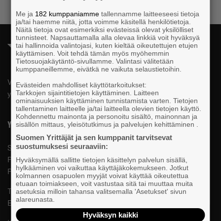
Me ja
182 kumppaniamme
tallennamme laitteeseesi tietoja
ja/tai haemme niitä, jotta voimme käsitellä henkilötietoja.
Näitä tietoja ovat esimerkiksi evästeissä olevat yksilölliset
tunnisteet. Napsauttamalla alla olevaa linkkiä voit hyväksyä
tai hallinnoida valintojasi, kuten kieltää oikeutettujen etujen
käyttämisen. Voit tehdä tämän myös myöhemmin
Tietosuojakäytäntö-sivullamme. Valintasi välitetään
kumppaneillemme, eivätkä ne vaikuta selaustietoihin.
Valtakunnallista, alueellista ja paikallista vaikuttamista pk-
Evästeiden mahdolliset käyttötarkoitukset:
Tarkkojen sijaintitietojen käyttäminen. Laitteen
yrittäjien puolesta.
ominaisuuksien käyttäminen tunnistamista varten. Tietojen
tallentaminen laitteelle ja/tai laitteella olevien tietojen käyttö.
Kohdennettu mainonta ja personoitu sisältö, mainonnan ja
Yhteystiedot
sisällön mittaus, yleisötutkimus ja palvelujen kehittäminen .
Suomen Yrittäjät ja sen kumppanit tarvitsevat
suostumuksesi seuraaviin:
Suomen Yrittäjät
PL 999, 00101 HELSINKI
Hyväksymällä sallitte tietojen käsittelyn palvelun sisällä,
hylkääminen voi vaikuttaa käyttäjäkokemukseen. Jotkut
Puhelinvaihde 09 229 221
kolmannen osapuolen myyjät voivat käyttää oikeutettua
etuaan toimiakseen, voit vastustaa sitä tai muuttaa muita
Tietosuojaseloste ja evästeet
asetuksia milloin tahansa valitsemalla 'Asetukset' sivun
alareunasta.
Evästeasetukset
Hyväksyn kaikki