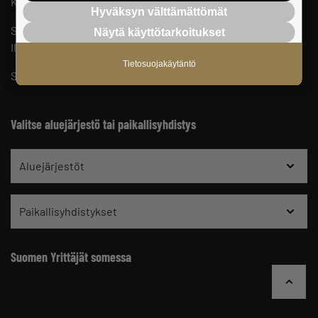
Keskusjärjestön yhteystiedot ja henkilöstö
Hyväksyn välttämättömät
Suomen Yrittäjien sisäinen ilmoituskanava
Näytä käyttötarkoitukset
Ilmoituskanavan ohjeet ja tietosuoja
Tietosuojakäytäntö
Suomen Yrittäjien vaikuttamistoiminnan tietosuojaseloste
Valitse aluejärjestö tai paikallisyhdistys
Aluejärjestöt
Paikallisyhdistykset
Suomen Yrittäjät somessa