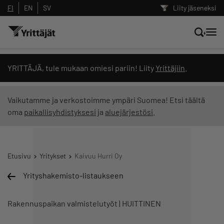
FI
EN
SV
Liity jäseneksi
Hae sivustolta tai kysy suoraan
YRITTÄJÄ, tule mukaan omiesi pariin! Liity
Yrittäjiin
.
Yrittäjien tekoälyltä
Vaikutamme ja verkostoimme ympäri Suomea! Etsi täältä
oma
paikallisyhdistyksesi
ja
aluejärjestösi
.
Hae
Suodata hakutuloksia: näytä kaikki sisältö
Etusivu
Yritykset
Kaivuu Hurri Oy
Yrityshakemisto-listaukseen
Rakennuspaikan valmistelutyöt | HUITTINEN