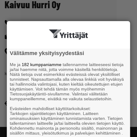
Kaivuu Hurri Oy
+358400336599
ju.hur@hotmail.com
Nukeronkatu 2 32700 HUITTINEN
Välitämme yksityisyydestäsi
Me ja
182 kumppaniamme
tallennamme laitteeseesi tietoja
ja/tai haemme niitä, jotta voimme käsitellä henkilötietoja.
kaivuu-urakointi
Näitä tietoja ovat esimerkiksi evästeissä olevat yksilölliset
tunnisteet. Napsauttamalla alla olevaa linkkiä voit hyväksyä
tai hallinnoida valintojasi, kuten kieltää oikeutettujen etujen
käyttämisen. Voit tehdä tämän myös myöhemmin
Tietosuojakäytäntö-sivullamme. Valintasi välitetään
kumppaneillemme, eivätkä ne vaikuta selaustietoihin.
Yrityshakemisto-listaukseen
Evästeiden mahdolliset käyttötarkoitukset:
Tarkkojen sijaintitietojen käyttäminen. Laitteen
ominaisuuksien käyttäminen tunnistamista varten. Tietojen
tallentaminen laitteelle ja/tai laitteella olevien tietojen käyttö.
Kohdennettu mainonta ja personoitu sisältö, mainonnan ja
sisällön mittaus, yleisötutkimus ja palvelujen kehittäminen .