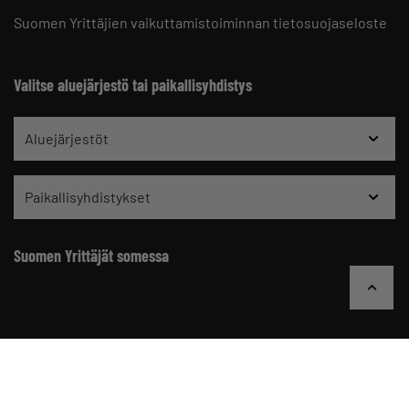
Suomen Yrittäjien vaikuttamistoiminnan tietosuojaseloste
Valitse aluejärjestö tai paikallisyhdistys
Aluejärjestöt
Paikallisyhdistykset
Suomen Yrittäjät somessa