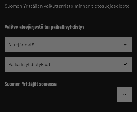
Suomen Yrittäjien vaikuttamistoiminnan tietosuojaseloste
Valitse aluejärjestö tai paikallisyhdistys
Aluejärjestöt
Paikallisyhdistykset
Suomen Yrittäjät somessa