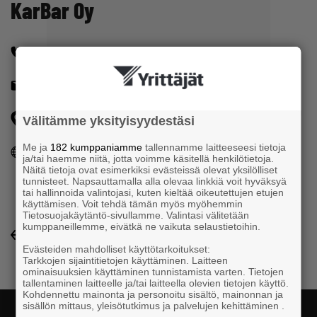
KarBar Oy
+358401495985
rautionkulma@pp.inet.fi
Niskapietiläntie 17 55910 IMATRA
Välitämme yksityisyydestäsi
Me ja
182 kumppaniamme
tallennamme laitteeseesi tietoja
http://rautionkulma.com
ja/tai haemme niitä, jotta voimme käsitellä henkilötietoja.
Näitä tietoja ovat esimerkiksi evästeissä olevat yksilölliset
tunnisteet. Napsauttamalla alla olevaa linkkiä voit hyväksyä
tai hallinnoida valintojasi, kuten kieltää oikeutettujen etujen
käyttämisen. Voit tehdä tämän myös myöhemmin
Tietosuojakäytäntö-sivullamme. Valintasi välitetään
kumppaneillemme, eivätkä ne vaikuta selaustietoihin.
Yrityshakemisto-listaukseen
Evästeiden mahdolliset käyttötarkoitukset:
Tarkkojen sijaintitietojen käyttäminen. Laitteen
ominaisuuksien käyttäminen tunnistamista varten. Tietojen
tallentaminen laitteelle ja/tai laitteella olevien tietojen käyttö.
Kohdennettu mainonta ja personoitu sisältö, mainonnan ja
sisällön mittaus, yleisötutkimus ja palvelujen kehittäminen .