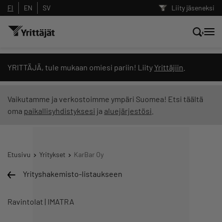
FI
EN
SV
Liity jäseneksi
Hae sivustolta tai kysy suoraan
YRITTÄJÄ, tule mukaan omiesi pariin! Liity
Yrittäjiin
.
Yrittäjien tekoälyltä
Vaikutamme ja verkostoimme ympäri Suomea! Etsi täältä
oma
paikallisyhdistyksesi
ja
aluejärjestösi
.
Hae
Suodata hakutuloksia: näytä kaikki sisältö
Etusivu
Yritykset
KarBar Oy
Yrityshakemisto-listaukseen
Ravintolat | IMATRA