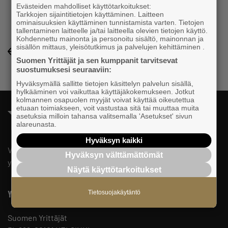
Evästeiden mahdolliset käyttötarkoitukset:
Tarkkojen sijaintitietojen käyttäminen. Laitteen
ominaisuuksien käyttäminen tunnistamista varten. Tietojen
tallentaminen laitteelle ja/tai laitteella olevien tietojen käyttö.
Kohdennettu mainonta ja personoitu sisältö, mainonnan ja
sisällön mittaus, yleisötutkimus ja palvelujen kehittäminen .
Yrityshakemisto-listaukseen
Suomen Yrittäjät ja sen kumppanit tarvitsevat
suostumuksesi seuraaviin:
Hyväksymällä sallitte tietojen käsittelyn palvelun sisällä,
hylkääminen voi vaikuttaa käyttäjäkokemukseen. Jotkut
kolmannen osapuolen myyjät voivat käyttää oikeutettua
etuaan toimiakseen, voit vastustaa sitä tai muuttaa muita
asetuksia milloin tahansa valitsemalla 'Asetukset' sivun
alareunasta.
Hyväksyn kaikki
Valtakunnallista, alueellista ja paikallista vaikuttamista pk-
Hyväksyn välttämättömät
yrittäjien puolesta.
Näytä käyttötarkoitukset
Yhteystiedot
Tietosuojakäytäntö
Suomen Yrittäjät