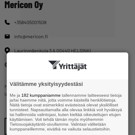
Mericon Oy
+358405001508
info@mericon.fi
Laurinmäenkuja 3 A 00440 HELSINKI
www.mericon.fi
Välitämme yksityisyydestäsi
Maa- ja vesirakennusalan suunnittelu, konsultointi,
laadunvalvonta, mittaus ja luotaus.
Me ja
182 kumppaniamme
tallennamme laitteeseesi tietoja
ja/tai haemme niitä, jotta voimme käsitellä henkilötietoja.
Näitä tietoja ovat esimerkiksi evästeissä olevat yksilölliset
tunnisteet. Napsauttamalla alla olevaa linkkiä voit hyväksyä
tai hallinnoida valintojasi, kuten kieltää oikeutettujen etujen
käyttämisen. Voit tehdä tämän myös myöhemmin
Tietosuojakäytäntö-sivullamme. Valintasi välitetään
LINKEDIN-PROFIILI
kumppaneillemme, eivätkä ne vaikuta selaustietoihin.