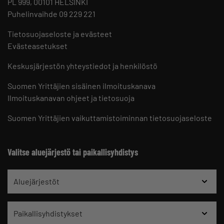
PL 999, 00101 HELSINKI
Puhelinvaihde 09 229 221
Tietosuojaseloste ja evästeet
Evästeasetukset
Keskusjärjestön yhteystiedot ja henkilöstö
Suomen Yrittäjien sisäinen ilmoituskanava
Ilmoituskanavan ohjeet ja tietosuoja
Suomen Yrittäjien vaikuttamistoiminnan tietosuojaseloste
Valitse aluejärjestö tai paikallisyhdistys
Aluejärjestöt
Paikallisyhdistykset