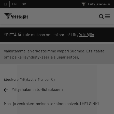
FI
EN
SV
Liity jäseneksi
Hae sivustolta tai kysy suoraan
YRITTÄJÄ, tule mukaan omiesi pariin! Liity
Yrittäjiin
.
Yrittäjien tekoälyltä
Vaikutamme ja verkostoimme ympäri Suomea! Etsi täältä
oma
paikallisyhdistyksesi
ja
aluejärjestösi
.
Hae
Suodata hakutuloksia: näytä kaikki sisältö
Etusivu
Yritykset
Mericon Oy
Yrityshakemisto-listaukseen
Maa- ja vesirakentamisen tekninen palvelu | HELSINKI