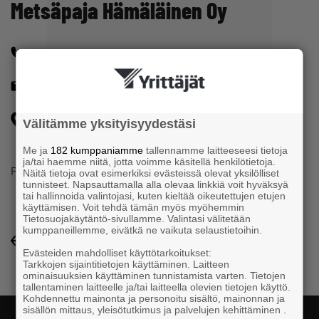
Metsäpaja Hämäläinen Oy
+358407263775
ville@metsapaja.fi
Sokkalanmäentie 63 52320 VITSIÄLÄ
Välitämme yksityisyydestäsi
Me ja
182 kumppaniamme
tallennamme laitteeseesi tietoja
ja/tai haemme niitä, jotta voimme käsitellä henkilötietoja.
Puunkorjuu
Näitä tietoja ovat esimerkiksi evästeissä olevat yksilölliset
tunnisteet. Napsauttamalla alla olevaa linkkiä voit hyväksyä
tai hallinnoida valintojasi, kuten kieltää oikeutettujen etujen
käyttämisen. Voit tehdä tämän myös myöhemmin
Tietosuojakäytäntö-sivullamme. Valintasi välitetään
kumppaneillemme, eivätkä ne vaikuta selaustietoihin.
Yrityshakemisto-listaukseen
Evästeiden mahdolliset käyttötarkoitukset:
Tarkkojen sijaintitietojen käyttäminen. Laitteen
ominaisuuksien käyttäminen tunnistamista varten. Tietojen
tallentaminen laitteelle ja/tai laitteella olevien tietojen käyttö.
Kohdennettu mainonta ja personoitu sisältö, mainonnan ja
sisällön mittaus, yleisötutkimus ja palvelujen kehittäminen .