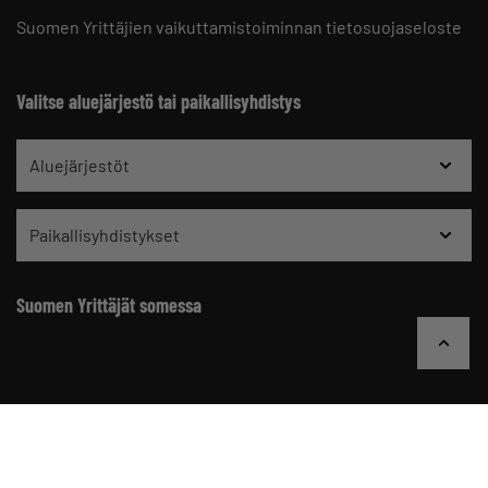
Suomen Yrittäjien vaikuttamistoiminnan tietosuojaseloste
Valitse aluejärjestö tai paikallisyhdistys
Aluejärjestöt
Paikallisyhdistykset
Suomen Yrittäjät somessa