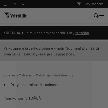
FI
EN
SV
Liity jäseneksi
Hae sivustolta tai kysy suoraan
YRITTÄJÄ, tule mukaan omiesi pariin! Liity
Yrittäjiin
.
Yrittäjien tekoälyltä
Vaikutamme ja verkostoimme ympäri Suomea! Etsi täältä
oma
paikallisyhdistyksesi
ja
aluejärjestösi
.
Hae
Suodata hakutuloksia: näytä kaikki sisältö
Etusivu
Yritykset
Metsäpaja Hämäläinen Oy
Yrityshakemisto-listaukseen
Puunkorjuu | VITSIÄLÄ