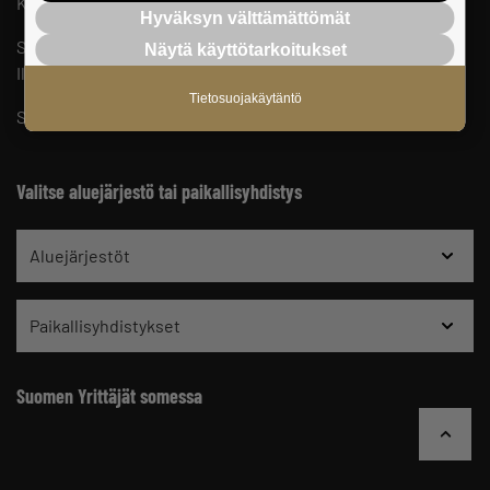
Keskusjärjestön yhteystiedot ja henkilöstö
Hyväksyn välttämättömät
Suomen Yrittäjien sisäinen ilmoituskanava
Näytä käyttötarkoitukset
Ilmoituskanavan ohjeet ja tietosuoja
Tietosuojakäytäntö
Suomen Yrittäjien vaikuttamistoiminnan tietosuojaseloste
Valitse aluejärjestö tai paikallisyhdistys
Aluejärjestöt
Paikallisyhdistykset
Suomen Yrittäjät somessa