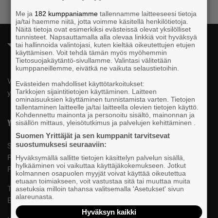
Me ja
182 kumppaniamme
tallennamme laitteeseesi tietoja
ja/tai haemme niitä, jotta voimme käsitellä henkilötietoja.
Näitä tietoja ovat esimerkiksi evästeissä olevat yksilölliset
tunnisteet. Napsauttamalla alla olevaa linkkiä voit hyväksyä
tai hallinnoida valintojasi, kuten kieltää oikeutettujen etujen
käyttämisen. Voit tehdä tämän myös myöhemmin
Tietosuojakäytäntö-sivullamme. Valintasi välitetään
kumppaneillemme, eivätkä ne vaikuta selaustietoihin.
Valtakunnallista, alueellista ja paikallista vaikuttamista pk-
Evästeiden mahdolliset käyttötarkoitukset:
Tarkkojen sijaintitietojen käyttäminen. Laitteen
yrittäjien puolesta.
ominaisuuksien käyttäminen tunnistamista varten. Tietojen
tallentaminen laitteelle ja/tai laitteella olevien tietojen käyttö.
Kohdennettu mainonta ja personoitu sisältö, mainonnan ja
Yhteystiedot
sisällön mittaus, yleisötutkimus ja palvelujen kehittäminen .
Suomen Yrittäjät ja sen kumppanit tarvitsevat
suostumuksesi seuraaviin:
Suomen Yrittäjät
PL 999, 00101 HELSINKI
Hyväksymällä sallitte tietojen käsittelyn palvelun sisällä,
hylkääminen voi vaikuttaa käyttäjäkokemukseen. Jotkut
Puhelinvaihde 09 229 221
kolmannen osapuolen myyjät voivat käyttää oikeutettua
etuaan toimiakseen, voit vastustaa sitä tai muuttaa muita
Tietosuojaseloste ja evästeet
asetuksia milloin tahansa valitsemalla 'Asetukset' sivun
alareunasta.
Evästeasetukset
Hyväksyn kaikki