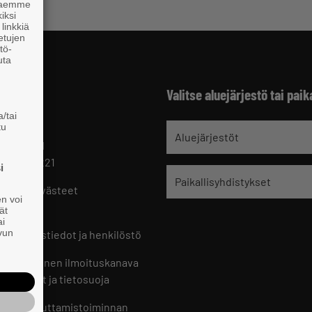
 haemme
iksi
linkkiä
 etujen
tö-
uta
Valitse aluejärjestö tai paik
/tai
tu
jät
Aluejärjestöt
 HELSINKI
 09 229 221
i
Paikallisyhdistykset
oste ja evästeet
en voi
set
ät
ai
ivun
ön yhteystiedot ja henkilöstö
jien sisäinen ilmoituskanava
an ohjeet ja tietosuoja
jien vaikuttamistoiminnan