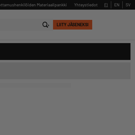
ttamushenkilöiden Materiaalipankki
Yhteystiedot
FI
EN
SV
LIITY JÄSENEKSI
Sulje
Hae