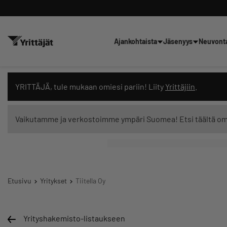
Ajankohtaista
Jäsenyys
Neuvont
Hae sivustolta tai kysy suoraan 
YRITTÄJÄ, tule mukaan omiesi pariin! Liity
Yrittäjiin
.
Vaikutamme ja verkostoimme ympäri Suomea! Etsi täältä o
Suodata hakutuloksia: näytä kaikki sisältö
Etusivu
Yritykset
Tiitella Oy
Yrityshakemisto-listaukseen