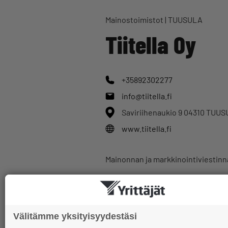
Mainostoimistot | TUUSULA
Tiitella Oy
+35892302277
info@tiitella.fi
Saviriihenaukio 9 04310 TUU
www.tiitella.fi
Mainonnan ja markkinointiviestinn
Yrityshakemisto-listaukseen
Välitämme yksityisyydestäsi