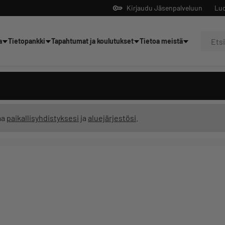
Kirjaudu Jäsenpalveluun
Luo
a
Tietopankki
Tapahtumat ja koulutukset
Tietoa meistä
Yrittäjien tekoälyltä
ma
paikallisyhdistyksesi
ja
aluejärjestösi
.