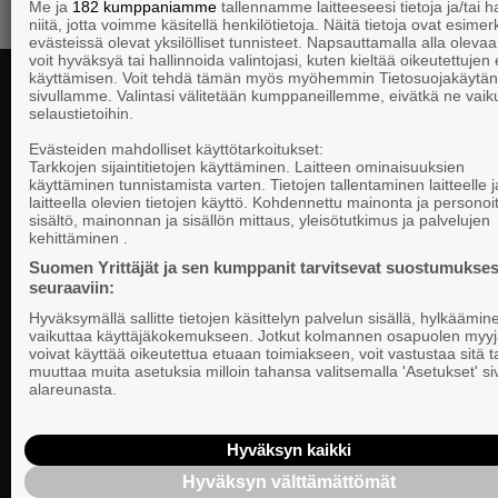
Me ja
182 kumppaniamme
tallennamme laitteeseesi tietoja ja/tai
niitä, jotta voimme käsitellä henkilötietoja. Näitä tietoja ovat esimerk
evästeissä olevat yksilölliset tunnisteet. Napsauttamalla alla olevaa 
voit hyväksyä tai hallinnoida valintojasi, kuten kieltää oikeutettujen
käyttämisen. Voit tehdä tämän myös myöhemmin Tietosuojakäytän
sivullamme. Valintasi välitetään kumppaneillemme, eivätkä ne vaik
selaustietoihin.
Yhteystiedot
Evästeiden mahdolliset käyttötarkoitukset:
Tarkkojen sijaintitietojen käyttäminen. Laitteen ominaisuuksien
käyttäminen tunnistamista varten. Tietojen tallentaminen laitteelle ja
laitteella olevien tietojen käyttö. Kohdennettu mainonta ja personoi
Suomen Yrittä
sisältö, mainonnan ja sisällön mittaus, yleisötutkimus ja palvelujen
Valtakunnallista, alueellista ja paikallista
PL 999, 00101
kehittäminen .
vaikuttamista pk-yrittäjien puolesta.
Puhelinvaihde
Suomen Yrittäjät ja sen kumppanit tarvitsevat suostumukses
seuraaviin:
Tietosuojasel
Hyväksymällä sallitte tietojen käsittelyn palvelun sisällä, hylkäämin
Evästeasetuk
vaikuttaa käyttäjäkokemukseen. Jotkut kolmannen osapuolen myyj
voivat käyttää oikeutettua etuaan toimiakseen, voit vastustaa sitä t
muuttaa muita asetuksia milloin tahansa valitsemalla 'Asetukset' s
Keskusjärjest
alareunasta.
Suomen Yrittä
Ilmoituskanav
Hyväksyn kaikki
Hyväksyn välttämättömät
Suomen Yrittä