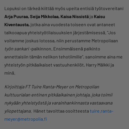
Lopuksi on tärkeä kiittää myös upeita entisiä työtovereitani
Arja Puuraa,
Seija Mikkolaa, Kaisa Nissistä
ja
Kaisu
Kiventausta,
jotka aina vuodesta toiseen ovat antaneet
talkooapua yhteistyötilaisuuksien järjestämisessä. ”Jos
voitamme joskus lotossa, niin perustamme Metropoliaan
työn sankari
-palkinnon. Ensimmäisenä palkinto
annettaisiin tämän nelikon tehotiimille”, sanoimme aina me
yhteistyön pitkäaikaiset vastuuhenkilöt, Harry Mälkki ja
minä.
Kirjoittaja FT Tuire Ranta-Meyer on Metropolian
kulttuurialan entinen pitkäaikainen johtaja, joka toimii
nykyään yhteistyöstä ja varainhankinnasta vastaavana
yliopettajana
. Hänet tavoittaa osoitteesta
tuire.ranta-
meyer@metropolia.fi