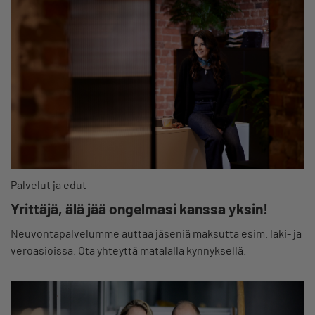
Palvelut ja edut
Yrittäjä, älä jää ongelmasi kanssa yksin!
Neuvontapalvelumme auttaa jäseniä maksutta esim. laki- ja
veroasioissa. Ota yhteyttä matalalla kynnyksellä.