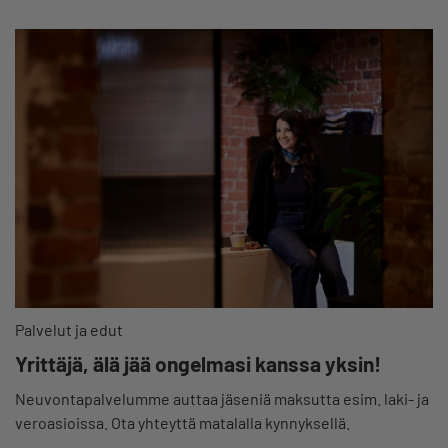
Palvelut ja edut
Yrittäjä, älä jää ongelmasi kanssa yksin!
Neuvontapalvelumme auttaa jäseniä maksutta esim. laki- ja
veroasioissa. Ota yhteyttä matalalla kynnyksellä.