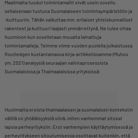
Maailmalta tuodut toimintamallit eivät usein sovellu
sellaisenaan tuotuna Suomalaiseen toimintaympäristöön ja
-kulttuuriin. Tähän vaikuttaa mm. erilaiset yhteiskunnalliset
rakenteet ja kulttuuri laajasti ymmärrettynä. Ne tulee ottaa
huomioon kun sovelletaan muualta lainattuja
toimintamalleja. Teimme viime vuoden puolella julkaistussa
Routledgen kustantamassa kirja-artikkelissamme (Muhos
ym. 2021) analyysiä seuraajan valintaprosessista
Suomalaisissa ja Thaimaalaisissa yrityksissä:
Huolimatta eroista thaimaalaisen ja suomalaisen kontekstin
välillä on yhtäläisyyksiä siinä, miten vanhemmat sitovat
lapsia perheyrityksiin. Erot vanhempien käyttäytymisessä ja
perheyritykseen sitoutumisessa osoittavat kuitenkin, että