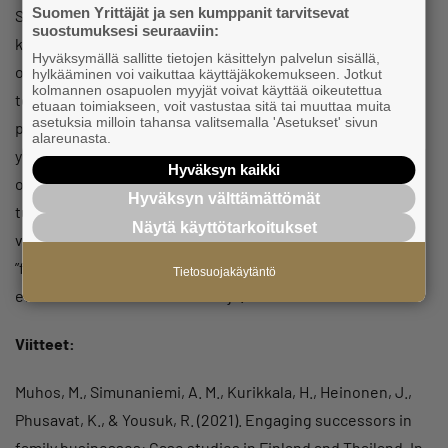
Suomen Yrittäjät ja sen kumppanit tarvitsevat
Suomen kestävän kasvun ja jatkuvan uusiutumisen
suostumuksesi seuraaviin:
kannalta. Samalla on todella tärkeä huolehtia siitä, että
Hyväksymällä sallitte tietojen käsittelyn palvelun sisällä,
omistajanvaihdosmarkkina toimii mahdollisimman
hylkääminen voi vaikuttaa käyttäjäkokemukseen. Jotkut
kolmannen osapuolen myyjät voivat käyttää oikeutettua
tehokkaasti. Tässäkin on uuden omistajan näkökulmasta
etuaan toimiakseen, voit vastustaa sitä tai muuttaa muita
asetuksia milloin tahansa valitsemalla 'Asetukset' sivun
pohjimmiltaan kyse uudesta liiketoiminnasta. Vaikka
alareunasta.
yrityksen nimi ja Y-tunnus ei prosessissa muuttuisi uuden
Hyväksyn kaikki
ostajan tavoitteena on useimmiten yrityksen muuttaminen
Hyväksyn välttämättömät
tuottavammaksi ja innovatiivisemmaksi. Samalla
Näytä käyttötarkoitukset
varmistetaan pitkän yrittäjäuran tehneille heille kuuluva
”fair compensation” tehdystä työstä. Tämän onnistumisen
Tietosuojakäytäntö
eteen kannattaa etsiä ratkaisuja.
Viitteet:
Muhos, M., Simunaniemi, A. M., Kurikkala, H., Heinonen, J.,
Phusavat, K., & Yousuk, R. (2021). Engaging successors in
family businesses: Case studies in Finland and Thailand. In