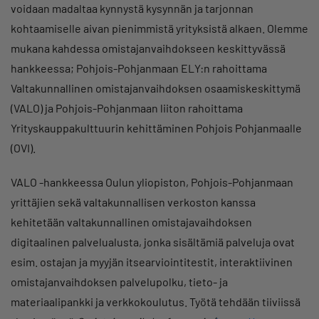
voidaan madaltaa kynnystä kysynnän ja tarjonnan
kohtaamiselle aivan pienimmistä yrityksistä alkaen. Olemme
mukana kahdessa omistajanvaihdokseen keskittyvässä
hankkeessa; Pohjois-Pohjanmaan ELY:n rahoittama
Valtakunnallinen omistajanvaihdoksen osaamiskeskittymä
(VALO) ja Pohjois-Pohjanmaan liiton rahoittama
Yrityskauppakulttuurin kehittäminen Pohjois Pohjanmaalle
(OVI).
VALO -hankkeessa Oulun yliopiston, Pohjois-Pohjanmaan
yrittäjien sekä valtakunnallisen verkoston kanssa
kehitetään valtakunnallinen omistajavaihdoksen
digitaalinen palvelualusta, jonka sisältämiä palveluja ovat
esim. ostajan ja myyjän itsearviointitestit, interaktiivinen
omistajanvaihdoksen palvelupolku, tieto- ja
materiaalipankki ja verkkokoulutus. Työtä tehdään tiiviissä