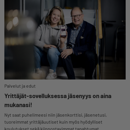
Palvelut ja edut
Yrittäjät-sovelluksessa jäsenyys on aina
mukanasi!
Nyt saat puhelimeesi niin jäsenkorttisi, jäsenetusi,
tuoreimmat yrittäjäuutiset kuin myös hyödylliset
koulutukset sekä kiinnostavimmat tapahtumat.