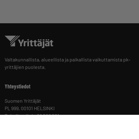
Valtakunnallista, alueellista ja paikallista vaikuttamista pk-
yrittäjien puolesta.
Yhteystiedot
Suomen Yrittäjät
PL 999, 00101 HELSINKI
Puhelinvaihde 09 229 221
Tietosuojaseloste ja evästeet
Evästeasetukset