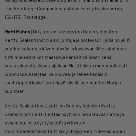
The Routledge Companion to Asian Family Business (pp.
152-173). Routledge.
Matti Muhos
(TkT, tuotantotalous) on Oulun yliopiston
Kerttu Saalasti Instituutin johtaja ja professori, jolla on yli 15
vuoden kokemus käynnistyvän ja kasvavan liiketoiminnan
tutkimuksesta kotimaassa ja kansainvälisesti sekä
koulutuksesta. Vapaa-ajallaan Matti liikkuu monipuolisesti
luonnossa, kalastaa, valokuvaa, ja tekee kesäisin
roadtrippejä kaksi- ja nelipyöräisillä useimmiten Norjan
suuntaan.
Kerttu Saalasti Instituutti on Oulun yliopiston Kerttu
Saalasti Instituutti tuottaa näyttöön perustuvaa tietoa ja
osaamista mikroyrityksistä ja yritysten
toimintaedellytyksistä. Mikroyrittäjyyteen, tulevaisuuden