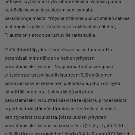
jatkajien löytäminen nykyisille yrityksille. Voidaan puhua
kestävän kasvun ja uusiutumisen kannalta
kaksoisongelmasta. Yrityskenttämme uusiutuminen sakkaa
molemmista päistä tärkeisiin verrokkimaihin nähden.
Tilausta on tietoon perustuville ratkaisuilla
Yhtäältä yrittäjyyden tilannekuvassa on tunnistettu
potentiaaliimme nähden alhainen yritysten
perustamisaktiivisuus. Naapurimaita alhaisempaan
yritysten perustamisaktiivisuuteen (5,9) on Suomen
kestävän kasvun keskeinen pullonkaula, johon on syytä
kiinnittää huomiota. Esimerkkejä yritysten
perustamisaktiivisuutta lisäävistä tekijöistä, prosesseista
ja parhaista käytännöistä voidaan etsiä niistä pienistä
kehittyneistä talouksista, joissa uusien yritysten
perustamisaktiivisuus on korkea: Viro (24,2 yritystä 1000
työikäistä asukasta kohden), Norja (9,4) ja Ruotsi (9,0) (World