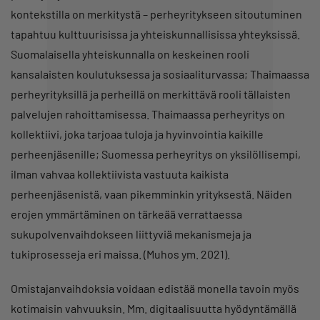
kontekstilla on merkitystä – perheyritykseen sitoutuminen
tapahtuu kulttuurisissa ja yhteiskunnallisissa yhteyksissä.
Suomalaisella yhteiskunnalla on keskeinen rooli
kansalaisten koulutuksessa ja sosiaaliturvassa; Thaimaassa
perheyrityksillä ja perheillä on merkittävä rooli tällaisten
palvelujen rahoittamisessa. Thaimaassa perheyritys on
kollektiivi, joka tarjoaa tuloja ja hyvinvointia kaikille
perheenjäsenille; Suomessa perheyritys on yksilöllisempi,
ilman vahvaa kollektiivista vastuuta kaikista
perheenjäsenistä, vaan pikemminkin yrityksestä. Näiden
erojen ymmärtäminen on tärkeää verrattaessa
sukupolvenvaihdokseen liittyviä mekanismeja ja
tukiprosesseja eri maissa. (Muhos ym. 2021).
Omistajanvaihdoksia voidaan edistää monella tavoin myös
kotimaisin vahvuuksin. Mm. digitaalisuutta hyödyntämällä