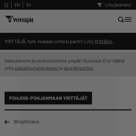
FI
EN
SV
Liity jäseneksi
Hae sivustolta tai kysy suoraan
YRITTÄJÄ, tule mukaan omiesi pariin! Liity
Yrittäjiin
.
Yrittäjien tekoälyltä
Vaikutamme ja verkostoimme ympäri Suomea! Etsi täältä
oma
paikallisyhdistyksesi
ja
aluejärjestösi
.
Hae
Suodata hakutuloksia: näytä kaikki sisältö
POHJOIS-POHJANMAAN YRITTÄJÄT
Blogilistaus