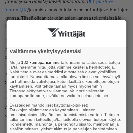
yhteistyössä
Omistajanvaihdosfoorumin (
https://ov-
foorumi.fi/
)
ja omistajanvaihdoksen asiantuntijaverkostojen
kanssa. Tässä ollaan tärkeän asian kanssa tekemisissä ja
tulokset kiinnostavat laajasti.
OVI -hankkeessa panostetaan yrityskauppakulttuuria
edistäviin toimiin viestinnän keinoin. Kulttuurimuutos on
Välitämme yksityisyydestäsi
pitkäjänteinen prosessi ja eikä sitä voi liimata päälle.
Me ja
182 kumppaniamme
tallennamme laitteeseesi tietoja
Toimenpiteisiin kuuluu vaikuttajaviestintää eri kanavissa,
ja/tai haemme niitä, jotta voimme käsitellä henkilötietoja.
Näitä tietoja ovat esimerkiksi evästeissä olevat yksilölliset
omistajanvaihdoskampanjointia sekä osallistavia
tunnisteet. Napsauttamalla alla olevaa linkkiä voit hyväksyä
tai hallinnoida valintojasi, kuten kieltää oikeutettujen etujen
teemapäiviä, joissa päästään muutoksen tekemiseen arjen
käyttämisen. Voit tehdä tämän myös myöhemmin
tasolla. Verkostot ja vertaisoppiminen ovat avainasemassa.
Tietosuojakäytäntö-sivullamme. Valintasi välitetään
kumppaneillemme, eivätkä ne vaikuta selaustietoihin.
Hankkeessa kootaan verkosto ostamista harkitseville ja
Evästeiden mahdolliset käyttötarkoitukset:
vasta yrityksen ostaneille yrittäjille sekä vertaistukiryhmä
Tarkkojen sijaintitietojen käyttäminen. Laitteen
ominaisuuksien käyttäminen tunnistamista varten. Tietojen
kokemusten vertailuun.
tallentaminen laitteelle ja/tai laitteella olevien tietojen käyttö.
Kohdennettu mainonta ja personoitu sisältö, mainonnan ja
sisällön mittaus, yleisötutkimus ja palvelujen kehittäminen .
Uusia yrityksiä tarvitaan Suomessa. Tämä on välttämätöntä