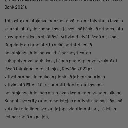
Bank 2021).
Toisaalta omistajanvaihdokset eivät etene toivotulla tavalla
ja lukuisat täysin kannattavat ja hyvissä käsissä erinomaista
kasvupotentiaalia sisältävät yritykset eivät löydä ostajaa.
Ongelmia on tunnistettu sekä perinteisessä
omistajanvaihdoksessa että perheyritysten
sukupolvenvaihdoksissa. Lähes puolet pienyrityksistä ei
löydä toiminnalleen jatkajaa. Kevään 2021 pk-
yritysbarometrin mukaan pienissä ja keskisuurissa
yrityksistä lähes 40 % suunnittelee toteuttavansa
omistajanvaihdoksen seuraavan kymmenen vuoden aikana.
Kannattava yritys uuden omistajan motivoituneissa käsissä
voi olla todellinen kasvu- ja jopa vientimoottori. Tällaisia
esimerkkejä on paljon.