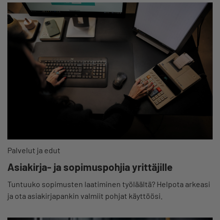
Palvelut ja edut
Asiakirja- ja sopimuspohjia yrittäjille
Tuntuuko sopimusten laatiminen työläältä? Helpota arkeasi
ja ota asiakirjapankin valmiit pohjat käyttöösi.