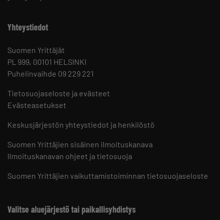
Yhteystiedot
Suomen Yrittäjät
PL 999, 00101 HELSINKI
Puhelinvaihde 09 229 221
Tietosuojaseloste ja evästeet
Evästeasetukset
Keskusjärjestön yhteystiedot ja henkilöstö
Suomen Yrittäjien sisäinen ilmoituskanava
Ilmoituskanavan ohjeet ja tietosuoja
Suomen Yrittäjien vaikuttamistoiminnan tietosuojaseloste
Valitse aluejärjestö tai paikallisyhdistys