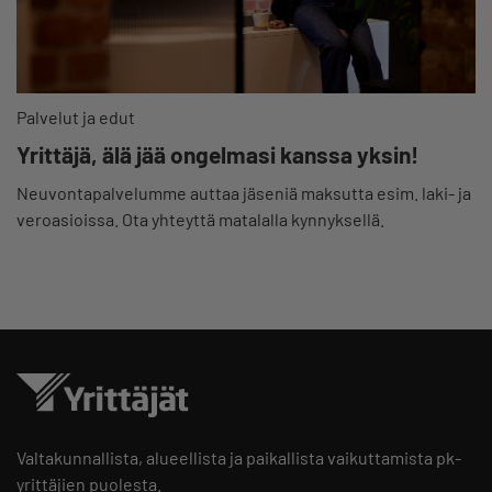
Palvelut ja edut
Yrittäjä, älä jää ongelmasi kanssa yksin!
Neuvontapalvelumme auttaa jäseniä maksutta esim. laki- ja
veroasioissa. Ota yhteyttä matalalla kynnyksellä.
Valtakunnallista, alueellista ja paikallista vaikuttamista pk-
yrittäjien puolesta.