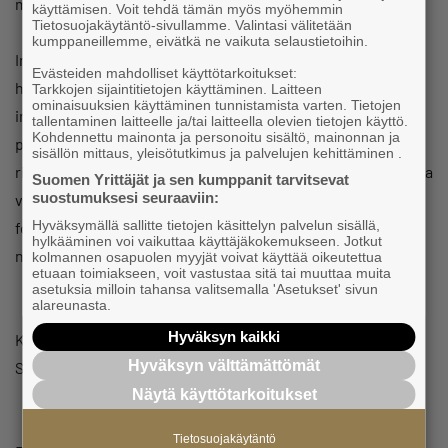
maista.
käyttämisen. Voit tehdä tämän myös myöhemmin
Tietosuojakäytäntö-sivullamme. Valintasi välitetään
kumppaneillemme, eivätkä ne vaikuta selaustietoihin.
Iranin sodasta johtuva fossiilisten polttoaineiden
Evästeiden mahdolliset käyttötarkoitukset:
hinnannousu korostaa tarvetta turvata puhtaan energian
Tarkkojen sijaintitietojen käyttäminen. Laitteen
ominaisuuksien käyttäminen tunnistamista varten. Tietojen
investoinneille vakaa sääntely-ympäristö ja vähentää
tallentaminen laitteelle ja/tai laitteella olevien tietojen käyttö.
Kohdennettu mainonta ja personoitu sisältö, mainonnan ja
pitkällä aikavälillä määrätietoisesti koko Euroopan
sisällön mittaus, yleisötutkimus ja palvelujen kehittäminen .
riippuvuutta fossiilienergiasta. Vuoden 2022 energiakriisi ja
Suomen Yrittäjät ja sen kumppanit tarvitsevat
suostumuksesi seuraaviin:
vuoden 2026 Iranin sota ovat osoittaneet, ettei
Hyväksymällä sallitte tietojen käsittelyn palvelun sisällä,
fossiilienergian käyttöä edistäviä tukia tule lisätä tai
hylkääminen voi vaikuttaa käyttäjäkokemukseen. Jotkut
normalisoida; päinvastoin niitä tulee vähentää.
kolmannen osapuolen myyjät voivat käyttää oikeutettua
etuaan toimiakseen, voit vastustaa sitä tai muuttaa muita
asetuksia milloin tahansa valitsemalla 'Asetukset' sivun
alareunasta.
Hyväksyn kaikki
Kunnioittavasti
Hyväksyn välttämättömät
Suomen Yrittäjät
Näytä käyttötarkoitukset
Tietosuojakäytäntö