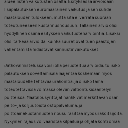
alueellisten vaikutusten osalta. Esityksessä arvioidaan
lisäpalautuksen euromääräinen vaikutus ja sen suhde
maatalouden tulokseen, mutta sitä ei verrata suoraan
toteutuneeseen kustannusnousuun. Tällainen arvio olisi
hyödyllinen osana esityksen vaikutustenarviointia. Lisäksi
olisi tärkeää arvioida, kuinka suuret ovat tuen päästöjen
vähentämistä hidastavat kannustinvaikutukset.
Jatkovalmistelussa voisi olla perusteltua arvioida, tulisiko
palautuksen soveltamisala laajentaa koskemaan myös
maataloudelle tehtävää urakointia, ja olisiko tämä
toteutettavissa voimassa olevan valtiontukisääntelyn
puitteissa. Maatalousyrittäjät hankkivat merkittävän osan
pelto- ja korjuutöistä ostopalveluina, ja
polttoainekustannusten nousu rasittaa myös urakoitsijoita.
Nykyinen rajaus voi vääristää kilpailua ja ohjata kohti omaa