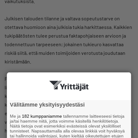
vaikutuksista.
Julkisen talouden tilanne ja valtava sopeutustarve on
otettava huomioon aina julkisia tukia harkittaessa. Kaikkien
tukipäätösten tulee perustua faktapohjaiseen arvioon ja
todennettuun tarpeeseen; jokainen tukieuro kasvattaa
riskiä siitä, että muiden toimijoiden verotusta joudutaan
kiristämään.
Pidemmällä aikavälillä fossiilisten polttoaineiden käyttöön
liittyviä verotukia tulee vähentää. Myös kriisien takia
käyttöönotettavat väliaikaiset tukitoimet tulisi jatkossa
kytkeä fossiilienergiasta irtautumista pitkäjänteisesti
Välitämme yksityisyydestäsi
edistäviin ratkaisuihin. Fossiilisten polttoaineiden käytön
Me ja
182 kumppaniamme
tallennamme laitteeseesi tietoja
ja/tai haemme niitä, jotta voimme käsitellä henkilötietoja.
vähentäminen tukee myös Suomen omavaraisuutta ja
Näitä tietoja ovat esimerkiksi evästeissä olevat yksilölliset
huoltovarmuutta vähentämällä riippuvuutta kolmansista
tunnisteet. Napsauttamalla alla olevaa linkkiä voit hyväksyä
tai hallinnoida valintojasi, kuten kieltää oikeutettujen etujen