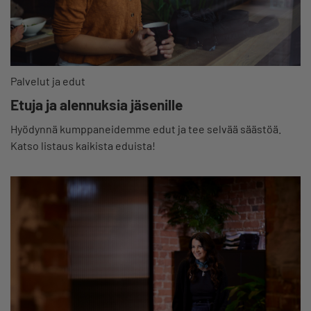
Palvelut ja edut
Etuja ja alennuksia jäsenille
Hyödynnä kumppaneidemme edut ja tee selvää säästöä.
Katso listaus kaikista eduista!