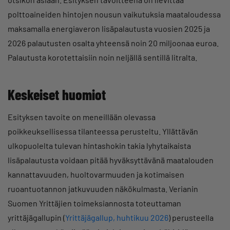
polttoaineiden hintojen nousun vaikutuksia maataloudessa
maksamalla energiaveron lisäpalautusta vuosien 2025 ja
2026 palautusten osalta yhteensä noin 20 miljoonaa euroa.
Palautusta korotettaisiin noin neljällä sentillä litralta.
Keskeiset huomiot
Esityksen tavoite on meneillään olevassa
poikkeuksellisessa tilanteessa perusteltu. Yllättävän
ulkopuolelta tulevan hintashokin takia lyhytaikaista
lisäpalautusta voidaan pitää hyväksyttävänä maatalouden
kannattavuuden, huoltovarmuuden ja kotimaisen
ruoantuotannon jatkuvuuden näkökulmasta. Verianin
Suomen Yrittäjien toimeksiannosta toteuttaman
yrittäjägallupin (
Yrittäjägallup, huhtikuu 2026
) perusteella