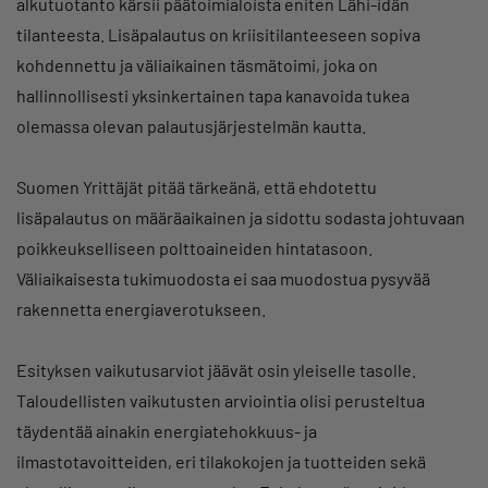
alkutuotanto kärsii päätoimialoista eniten Lähi-idän
tilanteesta. Lisäpalautus on kriisitilanteeseen sopiva
kohdennettu ja väliaikainen täsmätoimi, joka on
hallinnollisesti yksinkertainen tapa kanavoida tukea
olemassa olevan palautusjärjestelmän kautta.
Suomen Yrittäjät pitää tärkeänä, että ehdotettu
lisäpalautus on määräaikainen ja sidottu sodasta johtuvaan
poikkeukselliseen polttoaineiden hintatasoon.
Väliaikaisesta tukimuodosta ei saa muodostua pysyvää
rakennetta energiaverotukseen.
Esityksen vaikutusarviot jäävät osin yleiselle tasolle.
Taloudellisten vaikutusten arviointia olisi perusteltua
täydentää ainakin energiatehokkuus- ja
ilmastotavoitteiden, eri tilakokojen ja tuotteiden sekä