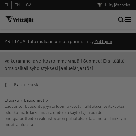
FI
EN
SV
Liity jäseneksi
Hae sivustolta tai kysy suoraan
YRITTÄJÄ, tule mukaan omiesi pariin! Liity
Yrittäjiin
.
Yrittäjien tekoälyltä
Vaikutamme ja verkostoimme ympäri Suomea! Etsi täältä
oma
paikallisyhdistyksesi
ja
aluejärjestösi
.
Hae
Katso kaikki
Suodata hakutuloksia: näytä kaikki sisältö
Etusivu
Lausunnot
Lausunto: Lausuntopyyntö luonnoksesta hallituksen esitykseksi
eduskunnalle laiksi maataloudessa käytettyjen eräiden
energiatuotteiden valmisteveron palautuksesta annetun lain 4 §:n
muuttamisesta