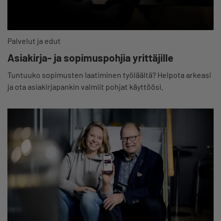
Palvelut ja edut
Asiakirja- ja sopimuspohjia yrittäjille
Tuntuuko sopimusten laatiminen työläältä? Helpota arkeasi
ja ota asiakirjapankin valmiit pohjat käyttöösi.