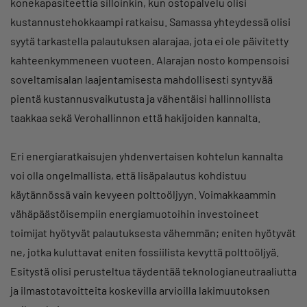
konekapasiteettia silloinkin, kun ostopalvelu olisi
kustannustehokkaampi ratkaisu. Samassa yhteydessä olisi
syytä tarkastella palautuksen alarajaa, jota ei ole päivitetty
kahteenkymmeneen vuoteen. Alarajan nosto kompensoisi
soveltamisalan laajentamisesta mahdollisesti syntyvää
pientä kustannusvaikutusta ja vähentäisi hallinnollista
taakkaa sekä Verohallinnon että hakijoiden kannalta.
Eri energiaratkaisujen yhdenvertaisen kohtelun kannalta
voi olla ongelmallista, että lisäpalautus kohdistuu
käytännössä vain kevyeen polttoöljyyn. Voimakkaammin
vähäpäästöisempiin energiamuotoihin investoineet
toimijat hyötyvät palautuksesta vähemmän; eniten hyötyvät
ne, jotka kuluttavat eniten fossiilista kevyttä polttoöljyä.
Esitystä olisi perusteltua täydentää teknologianeutraaliutta
ja ilmastotavoitteita koskevilla arvioilla lakimuutoksen