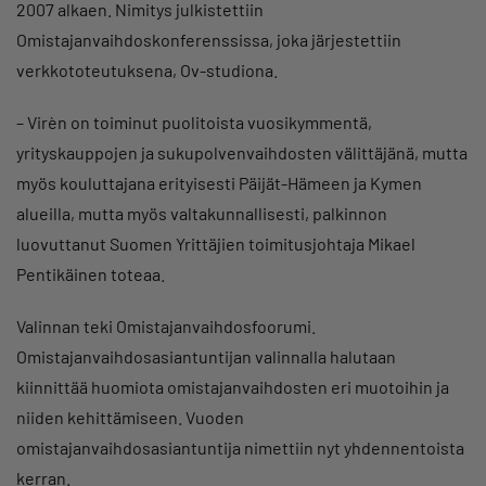
2007 alkaen. Nimitys julkistettiin
Omistajanvaihdoskonferenssissa, joka järjestettiin
verkkototeutuksena, Ov-studiona.
– Virèn on toiminut puolitoista vuosikymmentä,
yrityskauppojen ja sukupolvenvaihdosten välittäjänä, mutta
myös kouluttajana erityisesti Päijät-Hämeen ja Kymen
alueilla, mutta myös valtakunnallisesti, palkinnon
luovuttanut Suomen Yrittäjien toimitusjohtaja Mikael
Pentikäinen toteaa.
Valinnan teki Omistajanvaihdosfoorumi.
Omistajanvaihdosasiantuntijan valinnalla halutaan
kiinnittää huomiota omistajanvaihdosten eri muotoihin ja
niiden kehittämiseen. Vuoden
omistajanvaihdosasiantuntija nimettiin nyt yhdennentoista
kerran.