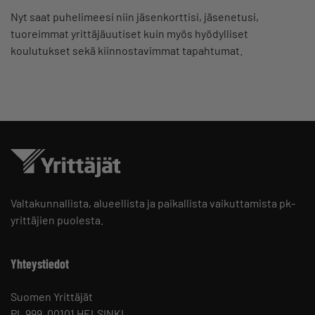
Nyt saat puhelimeesi niin jäsenkorttisi, jäsenetusi,
tuoreimmat yrittäjäuutiset kuin myös hyödylliset
koulutukset sekä kiinnostavimmat tapahtumat.
Valtakunnallista, alueellista ja paikallista vaikuttamista pk-
yrittäjien puolesta.
Yhteystiedot
Suomen Yrittäjät
PL 999, 00101 HELSINKI