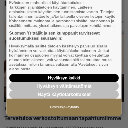
Katso myös
Evästeiden mahdolliset käyttötarkoitukset:
Tarkkojen sijaintitietojen käyttäminen. Laitteen
ominaisuuksien käyttäminen tunnistamista varten. Tietojen
tallentaminen laitteelle ja/tai laitteella olevien tietojen käyttö.
Kohdennettu mainonta ja personoitu sisältö, mainonnan ja
sisällön mittaus, yleisötutkimus ja palvelujen kehittäminen .
Suomen Yrittäjät ja sen kumppanit tarvitsevat
suostumuksesi seuraaviin:
Hyväksymällä sallitte tietojen käsittelyn palvelun sisällä,
hylkääminen voi vaikuttaa käyttäjäkokemukseen. Jotkut
kolmannen osapuolen myyjät voivat käyttää oikeutettua
etuaan toimiakseen, voit vastustaa sitä tai muuttaa muita
asetuksia milloin tahansa valitsemalla 'Asetukset' sivun
alareunasta.
Hyväksyn kaikki
Hyväksyn välttämättömät
Näytä käyttötarkoitukset
Tietosuojakäytäntö
Tapahtuma
Tervetuloa verkostoitumaan tapahtumiimme
Yrittäjät järjestävät vuosittain yli 1800 tapahtumaa