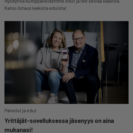
Hyödynnä kumppaneidemme edut ja tee selvää säästöä.
Katso listaus kaikista eduista!
Palvelut ja edut
Yrittäjät-sovelluksessa jäsenyys on aina
mukanasi!