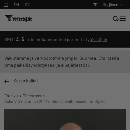
FI
EN
SV
Liity jäseneksi
Hae sivustolta tai kysy suoraan
YRITTÄJÄ, tule mukaan omiesi pariin! Liity
Yrittäjiin
.
Yrittäjien tekoälyltä
Vaikutamme ja verkostoimme ympäri Suomea! Etsi täältä
oma
paikallisyhdistyksesi
ja
aluejärjestösi
.
Hae
Katso kaikki
Suodata hakutuloksia: näytä kaikki sisältö
Etusivu
Tiedotteet
Asko Virén Vuoden 2021 omistajanvaihdosasiantuntijaksi