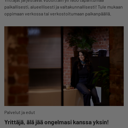
paikallisesti, alueellisesti ja valtakunnallisesti! Tule mukaan
oppimaan verkossa tai verkostoitumaan paikanpäällä.
Palvelut ja edut
Yrittäjä, älä jää ongelmasi kanssa yksin!