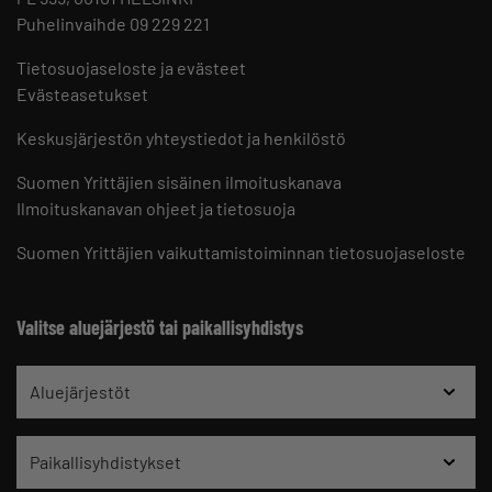
Puhelinvaihde 09 229 221
Tietosuojaseloste ja evästeet
Evästeasetukset
Keskusjärjestön yhteystiedot ja henkilöstö
Suomen Yrittäjien sisäinen ilmoituskanava
Ilmoituskanavan ohjeet ja tietosuoja
Suomen Yrittäjien vaikuttamistoiminnan tietosuojaseloste
Valitse aluejärjestö tai paikallisyhdistys
Aluejärjestöt
Paikallisyhdistykset