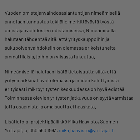
Vuoden omistajanvaihdosasiantuntijan nimeämisellä
annetaan tunnustus tekijälle merkittävästä työstä
omistajanvaihdosten edistämisessä. Nimeämisellä
halutaan tähdentää sitä, että yrityskauppoihin ja
sukupolvenvaihdoksiin on olemassa erikoistuneita
ammattilaisia, joihin on viisasta tukeutua.
Nimeämisellä halutaan lisätä tietoisuutta siitä, että
yritysmarkkinat ovat olemassa ja niiden kehittymistä
erityisesti mikroyritysten keskuudessa on hyvä edistää.
Toiminnassa olevien yritysten jatkuvuus on syytä varmistaa,
jotta osaamista ja omaisuutta ei haaskata.
Lisätietoja: projektipäällikkö Mika Haavisto, Suomen
Yrittäjät, p. 050 550 1993,
mika.haavisto@yrittajat.fi