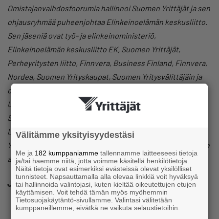
Omistajanvaihdosfoorumia hallinnoi Suomen Yrittäjät ja sen
ohjausryhmää puheenjohtaa Elinkeinoelämän keskusliitto.
Sen jäseniä ovat työ- ja elinkeinoministeriö,
Elinkeinoelämän keskusliitto EK, Suomen Yrittäjät,
Perheyritysten liitto, Finnvera, Business Finland, Finnvera,
Nordea, Suomen Yrityskaupat, Suomen Yritysvälittäjäin ja
omistajanvaihdosasiantuntijain liitto, Suomen
Uusyrityskeskukset, Suomen Elinkeino- ja Kehitysyhtiöt,
Suomen Yrityskummit, Seinäjoen Ammattikorkeakoulu,
Lappeenrannan-Lahden Teknillinen Yliopisto ja Oulun
Välitämme yksityisyydestäsi
Yliopisto. Omistajanvaihdosfoorumi on avoinna myös muille
Me ja
182 kumppaniamme
tallennamme laitteeseesi tietoja
asian edistämisestä kiinnostuneille tahoille.
ja/tai haemme niitä, jotta voimme käsitellä henkilötietoja.
Näitä tietoja ovat esimerkiksi evästeissä olevat yksilölliset
tunnisteet. Napsauttamalla alla olevaa linkkiä voit hyväksyä
Jaa
tai hallinnoida valintojasi, kuten kieltää oikeutettujen etujen
käyttämisen. Voit tehdä tämän myös myöhemmin
Tietosuojakäytäntö-sivullamme. Valintasi välitetään
kumppaneillemme, eivätkä ne vaikuta selaustietoihin.