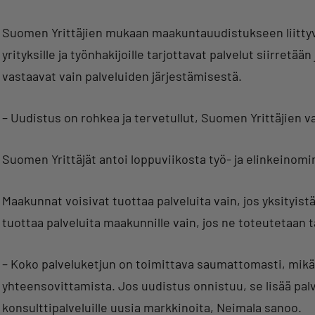
Suomen Yrittäjien mukaan maakuntauudistukseen liittyv
yrityksille ja työnhakijoille tarjottavat palvelut siirretä
vastaavat vain palveluiden järjestämisestä.
– Uudistus on rohkea ja tervetullut, Suomen Yrittäjien 
Suomen Yrittäjät antoi loppuviikosta työ- ja elinkeinom
Maakunnat voisivat tuottaa palveluita vain, jos yksityist
tuottaa palveluita maakunnille vain, jos ne toteutetaan 
– Koko palveluketjun on toimittava saumattomasti, mikä 
yhteensovittamista. Jos uudistus onnistuu, se lisää palv
konsulttipalveluille uusia markkinoita, Neimala sanoo.