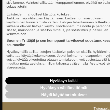
sivullamme. Valintasi välitetään kumppaneillemme, eivätkä ne vaik
selaustietoihin.
Yhteystiedot
Evästeiden mahdolliset käyttötarkoitukset:
Tarkkojen sijaintitietojen käyttäminen. Laitteen ominaisuuksien
käyttäminen tunnistamista varten. Tietojen tallentaminen laitteelle ja
laitteella olevien tietojen käyttö. Kohdennettu mainonta ja personoi
Suomen Yrittä
sisältö, mainonnan ja sisällön mittaus, yleisötutkimus ja palvelujen
Valtakunnallista, alueellista ja paikallista
PL 999, 00101
kehittäminen .
vaikuttamista pk-yrittäjien puolesta.
Puhelinvaihde
Suomen Yrittäjät ja sen kumppanit tarvitsevat suostumukses
seuraaviin:
Tietosuojasel
Hyväksymällä sallitte tietojen käsittelyn palvelun sisällä, hylkäämin
Evästeasetuk
vaikuttaa käyttäjäkokemukseen. Jotkut kolmannen osapuolen myyj
voivat käyttää oikeutettua etuaan toimiakseen, voit vastustaa sitä t
muuttaa muita asetuksia milloin tahansa valitsemalla 'Asetukset' s
Keskusjärjest
alareunasta.
Suomen Yrittä
Ilmoituskanav
Hyväksyn kaikki
Hyväksyn välttämättömät
Suomen Yrittä
Näytä käyttötarkoitukset
tietosuojasel
Tietosuoja