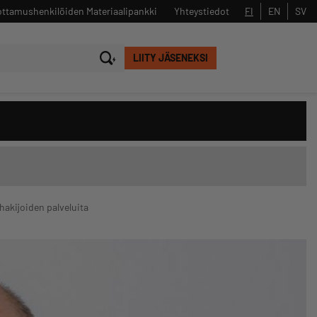
ttamushenkilöiden Materiaalipankki
Yhteystiedot
FI
EN
SV
LIITY JÄSENEKSI
Sulje
Hae
hakijoiden palveluita