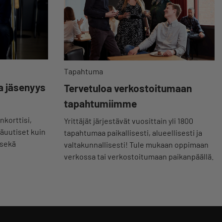
Tapahtuma
a jäsenyys
Tervetuloa verkostoitumaan
tapahtumiimme
nkorttisi,
Yrittäjät järjestävät vuosittain yli 1800
jäuutiset kuin
tapahtumaa paikallisesti, alueellisesti ja
 sekä
valtakunnallisesti! Tule mukaan oppimaan
verkossa tai verkostoitumaan paikanpäällä.