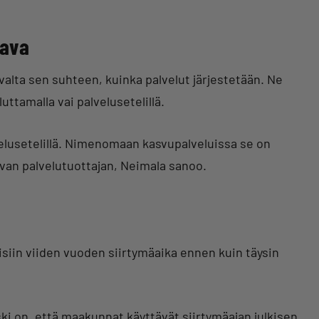
tava
valta sen suhteen, kuinka palvelut järjestetään. Ne
uttamalla vai palvelusetelillä.
velusetelillä. Nimenomaan kasvupalveluissa se on
pivan palvelutuottajan, Neimala sanoo.
siin viiden vuoden siirtymäaika ennen kuin täysin
ki on, että maakunnat käyttävät siirtymäajan julkisen