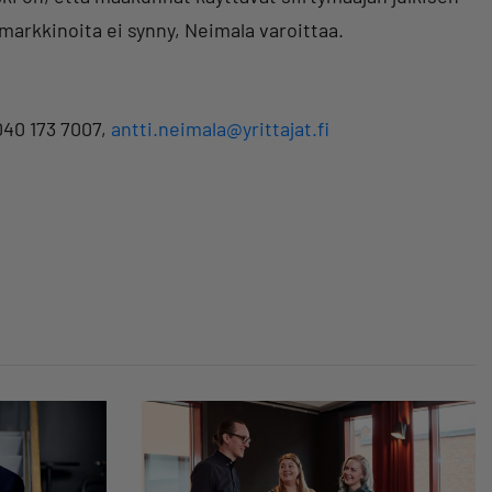
markkinoita ei synny, Neimala varoittaa.
040 173 7007,
antti.neimala@yrittajat.fi