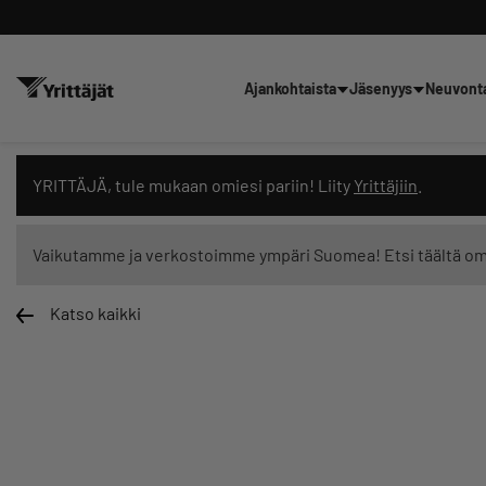
Ajankohtaista
Jäsenyys
Neuvont
Hae sivustolta tai kysy suoraan 
YRITTÄJÄ, tule mukaan omiesi pariin! Liity
Yrittäjiin
.
Vaikutamme ja verkostoimme ympäri Suomea! Etsi täältä o
Katso kaikki
Suodata hakutuloksia: näytä kaikki sisältö