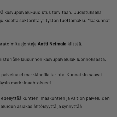
ä kasvupalvelu-uudistus tarvitaan. Uudistuksella
än julkiselta sektorilta yritysten tuottamaksi. Maakunnat
varatoimitusjohtaja
Antti Neimala
kiittää.
inisteriölle lausunnon kasvupalvelulakiluonnoksesta.
ä palvelua ei markkinoilla tarjota. Kunnatkin saavat
täysin markkinaehtoisesti.
edellyttää kuntien, maakuntien ja valtion palveluiden
eluiden asiakaslähtöisyyttä ja synnyttää