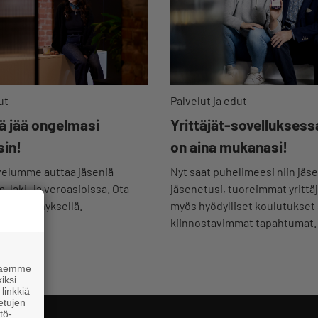
Palvelut ja edut
ut
Yrittäjät-sovelluksess
lä jää ongelmasi
on aina mukanasi!
sin!
Nyt saat puhelimeesi niin jäse
elumme auttaa jäseniä
jäsenetusi, tuoreimmat yrittä
 laki- ja veroasioissa. Ota
myös hyödylliset koulutukset
alla kynnyksellä.
kiinnostavimmat tapahtumat.
 haemme
iksi
linkkiä
 etujen
tö-