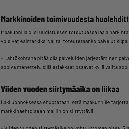
Markkinoiden toimivuudesta huolehdit
Maakunnilla olisi uudistuksen toteutuessa laaja harkinta
voisivat esimerkiksi valita, toteutetaanko palvelut kilpail
– Lähtökohtana pitää olla palveluiden järjestäminen pal
sopiva menettely, sillä asiakkaat osaavat kyllä valita so
Viiden vuoden siirtymäaika on liikaa
Lakiluonnoksessa ehdotetaan, että maakunnille tarjottai
markkinaehtoiseen malliin on siirryttävä.
– Viiden vuoden siirtymäaika on kohtuuttoman pitkä. Ris