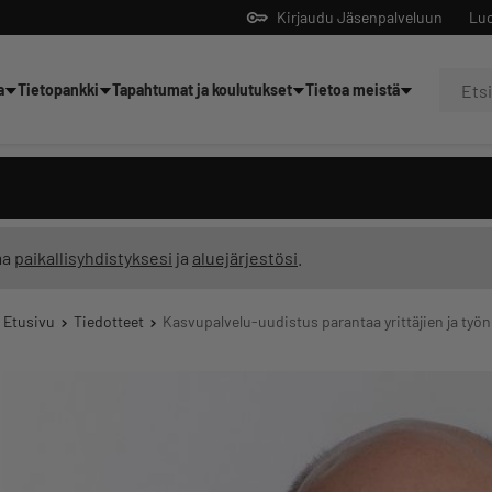
Kirjaudu Jäsenpalveluun
Luo
a
Tietopankki
Tapahtumat ja koulutukset
Tietoa meistä
Yrittäjien tekoälyltä
ma
paikallisyhdistyksesi
ja
aluejärjestösi
.
Etusivu
Tiedotteet
Kasvupalvelu-uudistus parantaa yrittäjien ja työn