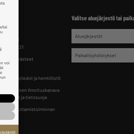
uta
Valitse aluejärjestö tai paik
/tai
tu
jät
Aluejärjestöt
 HELSINKI
 09 229 221
i
Paikallisyhdistykset
oste ja evästeet
en voi
set
ät
ai
ivun
ön yhteystiedot ja henkilöstö
jien sisäinen ilmoituskanava
an ohjeet ja tietosuoja
jien vaikuttamistoiminnan
oste
käytäntö