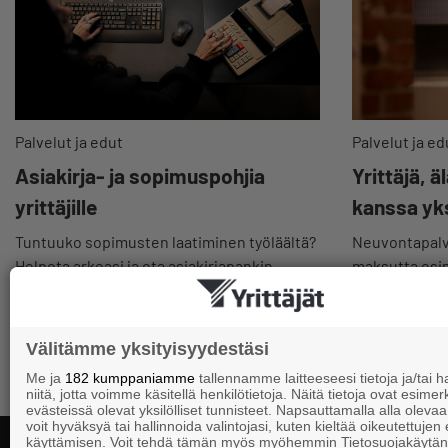
Palvelut ja edut
Palvelut ja ed
Asiakirja- ja sopimuspohjia
Yrittäjä, ä
yrittäjille
kanssa yk
Tuntuuko sopimusten laatiminen työläältä?
Neuvontapalv
Helpota arkeasi ja ota asiakirjapankin
maksutta esim.
valmiit pohjat käyttöösi.
yhteyttä matal
Välitämme yksityisyydestäsi
Me ja
182 kumppaniamme
tallennamme laitteeseesi tietoja ja/tai
niitä, jotta voimme käsitellä henkilötietoja. Näitä tietoja ovat esimerk
evästeissä olevat yksilölliset tunnisteet. Napsauttamalla alla olevaa 
voit hyväksyä tai hallinnoida valintojasi, kuten kieltää oikeutettujen
käyttämisen. Voit tehdä tämän myös myöhemmin Tietosuojakäytän