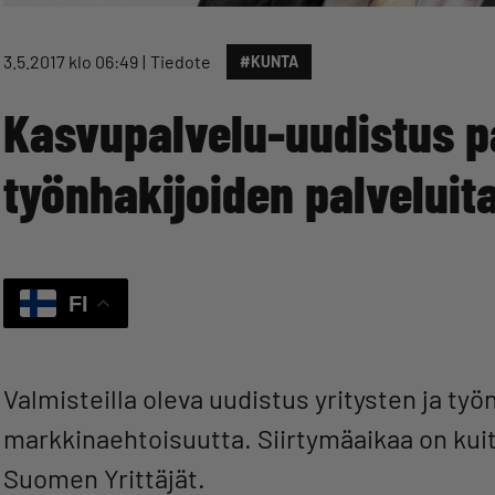
3.5.2017 klo 06:49
Tiedote
#KUNTA
Kasvupalvelu-uudistus pa
työnhakijoiden palveluit
FI
Valmisteilla oleva uudistus yritysten ja työ
markkinaehtoisuutta. Siirtymäaikaa on ku
Suomen Yrittäjät.