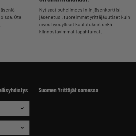
Nyt saat puhelimeesi niin jäsenkorttisi,
jäseniä
jäsenetusi, tuoreimmat yrittäjäuutiset kuin
ioissa. Ota
myös hyödylliset koulutukset sekä
.
kiinnostavimmat tapahtumat.
allisyhdistys
Suomen Yrittäjät somessa