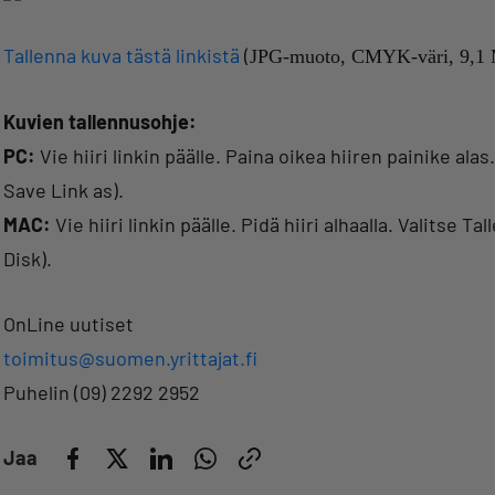
Tallenna kuva tästä linkistä
(
JPG-muoto, CMYK-väri, 9,1 
Kuvien tallennusohje:
PC:
Vie hiiri linkin päälle. Paina oikea hiiren painike ala
Save Link as).
MAC:
Vie hiiri linkin päälle. Pidä hiiri alhaalla. Valitse T
Disk).
OnLine uutiset
toimitus@suomen.yrittajat.fi
Puhelin (09) 2292 2952
Jaa