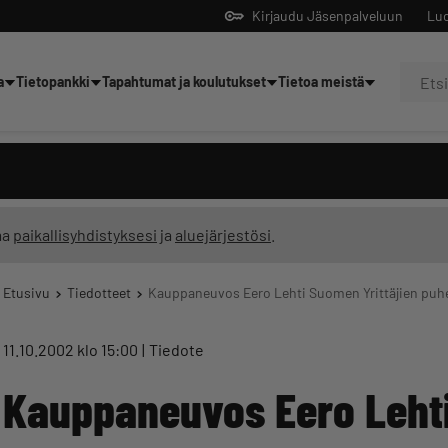
Kirjaudu Jäsenpalveluun
Luo
a
Tietopankki
Tapahtumat ja koulutukset
Tietoa meistä
Yrittäjien tekoälyltä
ma
paikallisyhdistyksesi
ja
aluejärjestösi
.
Etusivu
Tiedotteet
Kauppaneuvos Eero Lehti Suomen Yrittäjien puhe
11.10.2002 klo 15:00
Tiedote
Kauppaneuvos Eero Lehti