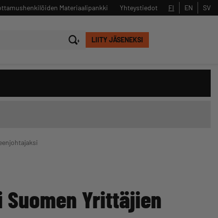
ttamushenkilöiden Materiaalipankki
Yhteystiedot
FI
EN
SV
LIITY JÄSENEKSI
Sulje
Hae
enjohtajaksi
 Suomen Yrittäjien