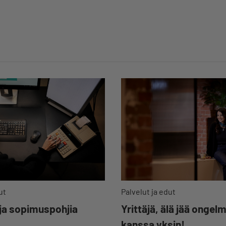
ut
Palvelut ja edut
 ja sopimuspohjia
Yrittäjä, älä jää ongel
kanssa yksin!