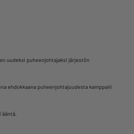
en uudeksi puheenjohtajaksi järjestön
oisena ehdokkaana puheenjohtajuudesta kamppaili
3 ääntä.