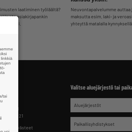
musten laatiminen työläältä?
Neuvontapalvelumme auttaa 
i ja ota asiakirjapankin
maksutta esim. laki- ja veroas
 käyttöösi.
yhteyttä matalalla kynnyksellä
 haemme
iksi
linkkiä
 etujen
tö-
uta
Valitse aluejärjestö tai paik
/tai
tu
jät
Aluejärjestöt
 HELSINKI
 09 229 221
i
Paikallisyhdistykset
oste ja evästeet
en voi