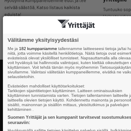
Hyödynnä kumppaneidemme edut ja tee
selvää säästöä. Katso listaus kaikista
Tuntuuko sopi
eduista!
Helpota arkeas
valmiit pohjat
Välitämme yksityisyydestäsi
Me ja
182 kumppaniamme
tallennamme laitteeseesi tietoja ja/tai
niitä, jotta voimme käsitellä henkilötietoja. Näitä tietoja ovat esimerk
evästeissä olevat yksilölliset tunnisteet. Napsauttamalla alla olevaa 
voit hyväksyä tai hallinnoida valintojasi, kuten kieltää oikeutettujen
käyttämisen. Voit tehdä tämän myös myöhemmin Tietosuojakäytän
sivullamme. Valintasi välitetään kumppaneillemme, eivätkä ne vaik
selaustietoihin.
Yhteystiedot
Evästeiden mahdolliset käyttötarkoitukset:
Tarkkojen sijaintitietojen käyttäminen. Laitteen ominaisuuksien
käyttäminen tunnistamista varten. Tietojen tallentaminen laitteelle ja
laitteella olevien tietojen käyttö. Kohdennettu mainonta ja personoi
Suomen Yrittä
sisältö, mainonnan ja sisällön mittaus, yleisötutkimus ja palvelujen
Valtakunnallista, alueellista ja paikallista
PL 999, 00101
kehittäminen .
vaikuttamista pk-yrittäjien puolesta.
Puhelinvaihde
Suomen Yrittäjät ja sen kumppanit tarvitsevat suostumukses
seuraaviin:
Tietosuojasel
Hyväksymällä sallitte tietojen käsittelyn palvelun sisällä, hylkäämin