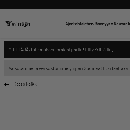
Ajankohtaista
Jäsenyys
Neuvont
Hae sivustolta tai kysy suoraan 
YRITTÄJÄ, tule mukaan omiesi pariin! Liity
Yrittäjiin
.
Vaikutamme ja verkostoimme ympäri Suomea! Etsi täältä o
Katso kaikki
Suodata hakutuloksia: näytä kaikki sisältö