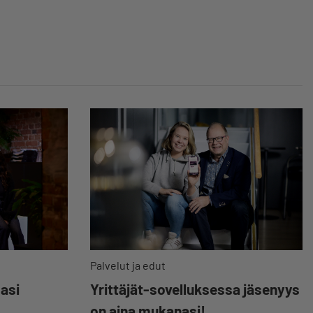
Palvelut ja edut
Yrittäjät-sovelluksessa jäsenyys
masi
on aina mukanasi!