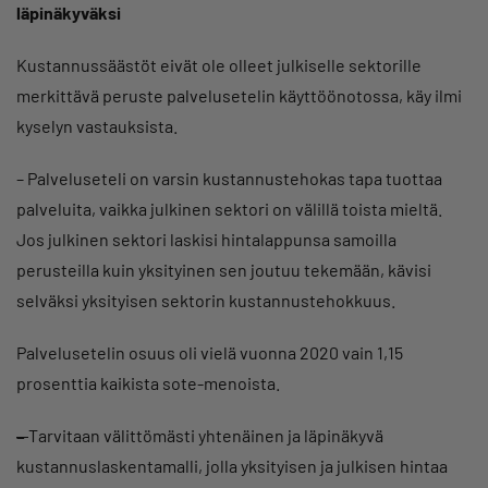
läpinäkyväksi
Kustannussäästöt eivät ole olleet julkiselle sektorille
merkittävä peruste palvelusetelin käyttöönotossa, käy ilmi
kyselyn vastauksista.
– Palveluseteli on varsin kustannustehokas tapa tuottaa
palveluita, vaikka julkinen sektori on välillä toista mieltä.
Jos julkinen sektori laskisi hintalappunsa samoilla
perusteilla kuin yksityinen sen joutuu tekemään, kävisi
selväksi yksityisen sektorin kustannustehokkuus.
Palvelusetelin osuus oli vielä vuonna 2020 vain 1,15
prosenttia kaikista sote-menoista.
–
Tarvitaan välittömästi yhtenäinen ja läpinäkyvä
kustannuslaskentamalli, jolla yksityisen ja julkisen hintaa