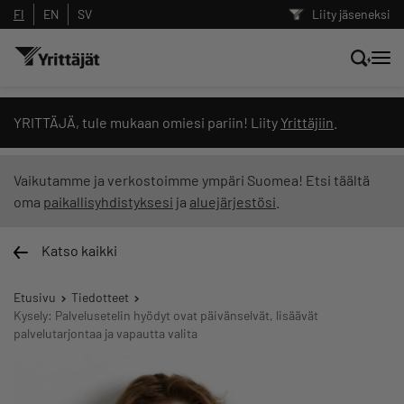
FI
EN
SV
Liity jäseneksi
Hae sivustolta tai kysy suoraan
YRITTÄJÄ, tule mukaan omiesi pariin! Liity
Yrittäjiin
.
Yrittäjien tekoälyltä
Vaikutamme ja verkostoimme ympäri Suomea! Etsi täältä
oma
paikallisyhdistyksesi
ja
aluejärjestösi
.
Hae
Katso kaikki
Suodata hakutuloksia: näytä kaikki sisältö
Etusivu
Tiedotteet
Kysely: Palvelusetelin hyödyt ovat päivänselvät, lisäävät
palvelutarjontaa ja vapautta valita