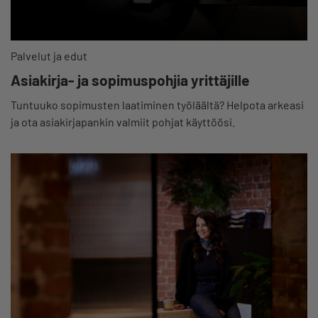
Palvelut ja edut
Asiakirja- ja sopimuspohjia yrittäjille
Tuntuuko sopimusten laatiminen työläältä? Helpota arkeasi
ja ota asiakirjapankin valmiit pohjat käyttöösi.