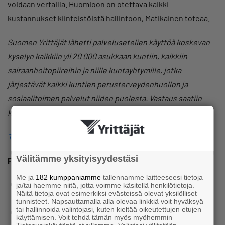
voidaan vertailla. Huomioon on otettava kaikki
kustannukset kiinteistöistä hallintoon, Matikainen toteaa.
Suomen Yrittäjät lähetti palvelusetelien käyttöä koskevan
kyselyn kaikkiin yli 20 000 asukkaan kuntiin, kaikkiin
sairaanhoitopiireihin ja niille kuntayhtymille, jotka
järjestävät kaikki kuntien perusterveydenhuollon ja
sosiaalitoimen palvelut niiden puolesta. Vastaus saatiin
kaiken kaikkiaan 53 organisaatiosta.
Tutustu Parempaa hoitoa palvelusetelillä -selvitys.
Välitämme yksityisyydestäsi
Fakta: Miksi aluevaalit ovat yrittäjille tärkeät?
Me ja
182 kumppaniamme
tallennamme laitteeseesi tietoja
Sote-sektorille käytetään noin 21 miljardia euroa
ja/tai haemme niitä, jotta voimme käsitellä henkilötietoja.
Näitä tietoja ovat esimerkiksi evästeissä olevat yksilölliset
vuosittain.
tunnisteet. Napsauttamalla alla olevaa linkkiä voit hyväksyä
tai hallinnoida valintojasi, kuten kieltää oikeutettujen etujen
Alalla työskentelee 400 000 ammattilaista, joista 88 000
käyttämisen. Voit tehdä tämän myös myöhemmin
yksityisellä sektorilla.