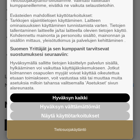
Tietosuojakäytäntö-sivullamme. Valintasi välitetään
kumppaneillemme, eivätkä ne vaikuta selaustietoihin.
Sote-alan yrityksiä on noin 18 200.
Evästeiden mahdolliset käyttötarkoitukset:
Neljä viidestä sote-alan yrityksestä on enintään neljän
Tarkkojen sijaintitietojen käyttäminen. Laitteen
ominaisuuksien käyttäminen tunnistamista varten. Tietojen
hengen yrityksiä. ​​​
tallentaminen laitteelle ja/tai laitteella olevien tietojen käyttö.
Kohdennettu mainonta ja personoitu sisältö, mainonnan ja
Alalla henkilökunnan lisätarve on yli 200 000 henkilöä​​
sisällön mittaus, yleisötutkimus ja palvelujen kehittäminen .
tulevina vuosina.
Suomen Yrittäjät ja sen kumppanit tarvitsevat
Hyvinvointialueet ovat yrityksille merkittäviä julkisten
suostumuksesi seuraaviin:
hankintojen tekijöitä.
Hyväksymällä sallitte tietojen käsittelyn palvelun sisällä,
hylkääminen voi vaikuttaa käyttäjäkokemukseen. Jotkut
kolmannen osapuolen myyjät voivat käyttää oikeutettua
Lisätietoja: kunta- ja elinkeinoasioiden päällikkö Tanja
etuaan toimiakseen, voit vastustaa sitä tai muuttaa muita
asetuksia milloin tahansa valitsemalla 'Asetukset' sivun
Matikainen, puh. 0400 866 648,
tanja.matikainen@yrittajat.fi
alareunasta.
Hyväksyn kaikki
Muita kiinnostavia aiheita
Hyväksyn välttämättömät
Näytä käyttötarkoitukset
Vaalit
Tietosuojakäytäntö