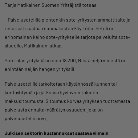
Tanja Matikainen Suomen Yrittäjistä toteaa.
– Palvelusetelillä pientenkin sote-yritysten ammattitaito ja
resurssit saadaan suomalaisten käyttöön. Seteli on
erinomainen keino sote-yritykselle tarjota palveluita sote-
alueelle, Matikainen jatkaa.
Sote-alan yrityksiä on noin 18 200. Niistä neljä viidestä on
enintään neljän hengen yrityksiä. ​​​
Palvelusetelillä tarkoitetaan käytännössä kunnan tai
kuntayhtymän ja jatkossa hyvinvointialueen
maksusitoumusta. Sitoumus korvaa yrityksen tuottamasta
palvelusta ennalta määrätyn osuuden, joka on
palvelusetelin arvo.
Julkisen sektorin kustannukset saatava viimein