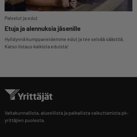
Palvelut ja edut
Etuja ja alennuksia jäsenille
Hyödynnä kumppaneidemme edut ja tee selvää säästöä.
Katso listaus kaikista eduista!
Valtakunnallista, alueellista ja paikallista vaikuttamista pk-
yrittäjien puolesta.