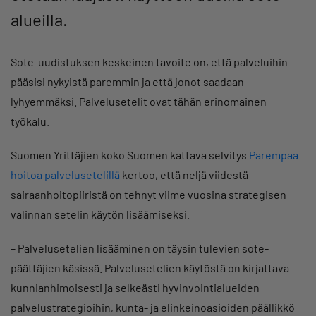
alueilla.
Sote-uudistuksen keskeinen tavoite on, että palveluihin
pääsisi nykyistä paremmin ja että jonot saadaan
lyhyemmäksi. Palvelusetelit ovat tähän erinomainen
työkalu.
Suomen Yrittäjien koko Suomen kattava selvitys
Parempaa
hoitoa palvelusetelillä
kertoo, että neljä viidestä
sairaanhoitopiiristä on tehnyt viime vuosina strategisen
valinnan setelin käytön lisäämiseksi.
– Palvelusetelien lisääminen on täysin tulevien sote-
päättäjien käsissä. Palvelusetelien käytöstä on kirjattava
kunnianhimoisesti ja selkeästi hyvinvointialueiden
palvelustrategioihin, kunta- ja elinkeinoasioiden päällikkö