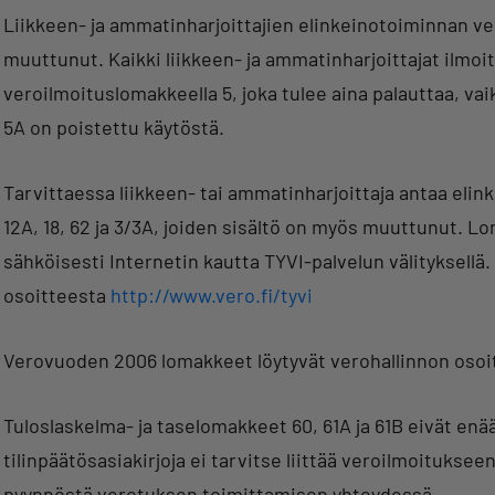
Liikkeen- ja ammatinharjoittajien elinkeinotoiminnan ve
muuttunut. Kaikki liikkeen- ja ammatinharjoittajat ilmoi
veroilmoituslomakkeella 5, joka tulee aina palauttaa, va
5A on poistettu käytöstä.
Tarvittaessa liikkeen- tai ammatinharjoittaja antaa eli
12A, 18, 62 ja 3/3A, joiden sisältö on myös muuttunut. L
sähköisesti Internetin kautta TYVI-palvelun välityksellä
osoitteesta
http://www.vero.fi/tyvi
Verovuoden 2006 lomakkeet löytyvät verohallinnon oso
Tuloslaskelma- ja taselomakkeet 60, 61A ja 61B eivät enää
tilinpäätösasiakirjoja ei tarvitse liittää veroilmoituks
pyynnöstä verotuksen toimittamisen yhteydessä.