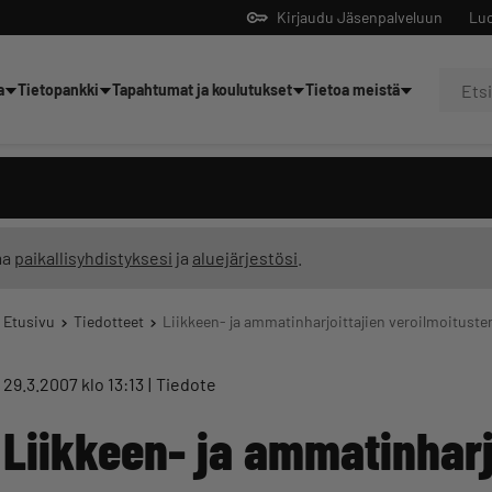
Kirjaudu Jäsenpalveluun
Luo
a
Tietopankki
Tapahtumat ja koulutukset
Tietoa meistä
Yrittäjien tekoälyltä
ma
paikallisyhdistyksesi
ja
aluejärjestösi
.
Etusivu
Tiedotteet
Liikkeen- ja ammatinharjoittajien veroilmoituste
29.3.2007 klo 13:13
Tiedote
Liikkeen- ja ammatinharj