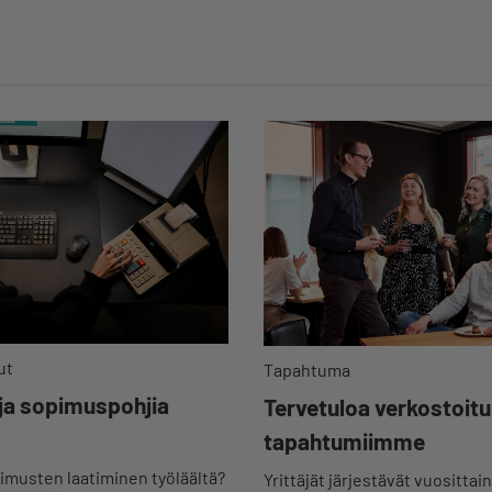
ut
Tapahtuma
 ja sopimuspohjia
Tervetuloa verkostoi
tapahtumiimme
musten laatiminen työläältä?
Yrittäjät järjestävät vuosittain