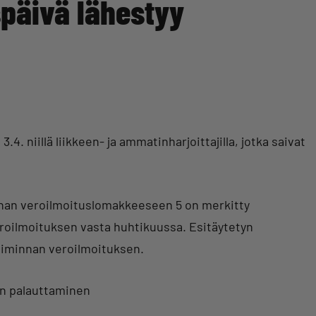
späivä lähestyy
. niillä liikkeen- ja ammatinharjoittajilla, jotka saivat
innan veroilmoituslomakkeeseen 5 on merkitty
veroilmoituksen vasta huhtikuussa. Esitäytetyn
oiminnan veroilmoituksen.
en palauttaminen