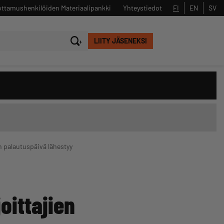
ttamushenkilöiden Materiaalipankki
Yhteystiedot
FI
EN
SV
LIITY JÄSENEKSI
Sulje
Hae
n palautuspäivä lähestyy
oittajien