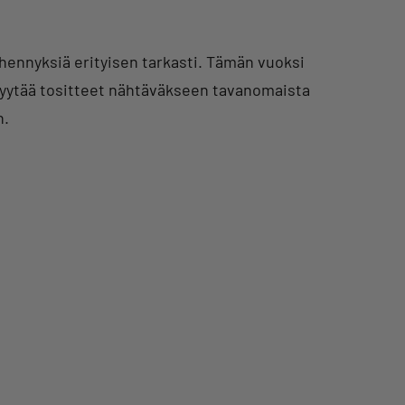
ähennyksiä erityisen tarkasti. Tämän vuoksi
 pyytää tositteet nähtäväkseen tavanomaista
n.