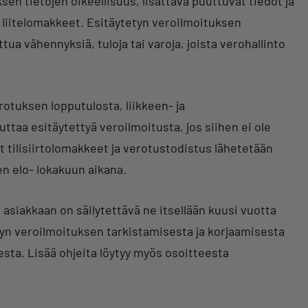
en tietojen oikeellisuus, lisättävä puuttuvat tiedot ja
t liitelomakkeet. Esitäytetyn veroilmoituksen
ua vähennyksiä, tuloja tai varoja, joista verohallinto
rotuksen lopputulosta, liikkeen- ja
ttaa esitäytettyä veroilmoitusta, jos siihen ei ole
t tilisiirtolomakkeet ja verotustodistus lähetetään
en elo- lokakuun aikana.
n asiakkaan on säilytettävä ne itsellään kuusi vuotta
n veroilmoituksen tarkistamisesta ja korjaamisesta
sta. Lisää ohjeita löytyy myös osoitteesta