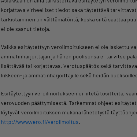
Asiakkaan on aina tarkistettava esitäytetyn veroilmoituks
korjattava virheelliset tiedot sekä täytettävä tarvittava
tarkistaminen on välttämätöntä, koska siitä saattaa puutt
ei ole saanut tietoja.
Vaikka esitäytettyyn veroilmoitukseen ei ole laskettu ve
ammatinharjoittajan ja hänen puolisonsa ei tarvitse palau
lisättävää tai korjattavaa. Verotuspäätös sekä tarvittava
liikkeen- ja ammatinharjoittajille sekä heidän puolisoille
Esitäytettyyn veroilmoitukseen ei liitetä tositteita, vaa
verovuoden päättymisestä. Tarkemmat ohjeet esitäytety
löytyvät veroilmoituksen mukana lähetetystä täyttöohjee
http://www.vero.fi/veroilmoitus
.