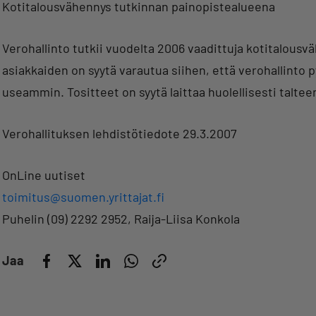
Kotitalousvähennys tutkinnan painopistealueena
Verohallinto tutkii vuodelta 2006 vaadittuja kotitalousv
asiakkaiden on syytä varautua siihen, että verohallinto
useammin. Tositteet on syytä laittaa huolellisesti taltee
Verohallituksen lehdistötiedote 29.3.2007
OnLine uutiset
toimitus@suomen.yrittajat.fi
Puhelin (09) 2292 2952, Raija-Liisa Konkola
Jaa