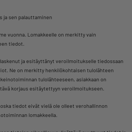
us ja sen palauttaminen
iime vuonna. Lomakkeelle on merkitty vain
een tiedot.
laskenut ja esitäyttänyt veroilmoitukselle tiedossaan
piot. Ne on merkitty henkilökohtaisen tulolähteen
inkeinotoiminnan tulolähteeseen, asiakkaan on
ehtävä korjaus esitäytettyyn veroilmoitukseen.
oska tiedot eivät vielä ole olleet verohallinnon
inotoiminnan lomakkeella.