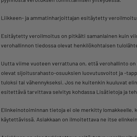
Liikkeen- ja ammatinharjoittajan esitäytetty veroilmoit
Esitäytetty veroilmoitus on pitkälti samanlainen kuin v
verohallinnon tiedossa olevat henkilökohtaisen tuloläht
Uutta viime vuoteen verrattuna on, että verohallinto on 
olevat sijoitusrahasto-osuuksien luovutusvoitot ja -tap
tuloksi tai vähennykseksi. Jos ne kuitenkin kuuluvat el
esitettävä tarvittava selvitys kohdassa Lisätietoja ja t
Elinkeinotoiminnan tietoja ei ole merkitty lomakkeelle, k
käytettävissä. Asiakkaan on ilmoitettava ne itse elinke