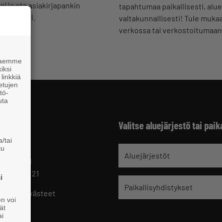
i ja ota asiakirjapankin
tapahtumaa paikallisesti, aluee
 käyttöösi.
valtakunnallisesti! Tule muk
verkossa tai verkostoitumaan
 haemme
iksi
linkkiä
 etujen
tö-
uta
Valitse aluejärjestö tai paik
/tai
tu
jät
Aluejärjestöt
 HELSINKI
 09 229 221
i
Paikallisyhdistykset
oste ja evästeet
en voi
set
ät
ai