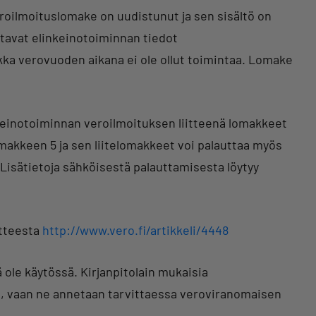
roilmoituslomake on uudistunut ja sen sisältö on
ttavat elinkeinotoiminnan tiedot
ikka verovuoden aikana ei ole ollut toimintaa. Lomake
nkeinotoiminnan veroilmoituksen liitteenä lomakkeet
omakkeen 5 ja sen liitelomakkeet voi palauttaa myös
. Lisätietoja sähköisestä palauttamisesta löytyy
itteesta
http://www.vero.fi/artikkeli/4448
 ole käytössä. Kirjanpitolain mukaisia
een, vaan ne annetaan tarvittaessa veroviranomaisen