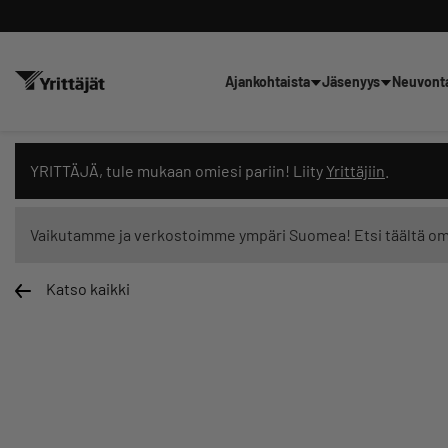
Ajankohtaista
Jäsenyys
Neuvont
Hae sivustolta tai kysy suoraan 
YRITTÄJÄ, tule mukaan omiesi pariin! Liity
Yrittäjiin
.
Vaikutamme ja verkostoimme ympäri Suomea! Etsi täältä o
Katso kaikki
Suodata hakutuloksia: näytä kaikki sisältö