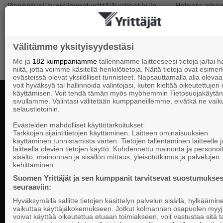
jäsenetusi, tuoreimmat yrittäjäuutiset kuin
Helpota arkeas
myös hyödylliset koulutukset sekä
valmiit pohjat
kiinnostavimmat tapahtumat.
Välitämme yksityisyydestäsi
Me ja
182 kumppaniamme
tallennamme laitteeseesi tietoja ja/tai
niitä, jotta voimme käsitellä henkilötietoja. Näitä tietoja ovat esimerk
evästeissä olevat yksilölliset tunnisteet. Napsauttamalla alla olevaa 
voit hyväksyä tai hallinnoida valintojasi, kuten kieltää oikeutettujen
käyttämisen. Voit tehdä tämän myös myöhemmin Tietosuojakäytän
sivullamme. Valintasi välitetään kumppaneillemme, eivätkä ne vaik
selaustietoihin.
Yhteystiedot
Evästeiden mahdolliset käyttötarkoitukset:
Tarkkojen sijaintitietojen käyttäminen. Laitteen ominaisuuksien
käyttäminen tunnistamista varten. Tietojen tallentaminen laitteelle ja
laitteella olevien tietojen käyttö. Kohdennettu mainonta ja personoi
Suomen Yrittä
sisältö, mainonnan ja sisällön mittaus, yleisötutkimus ja palvelujen
Valtakunnallista, alueellista ja paikallista
PL 999, 00101
kehittäminen .
vaikuttamista pk-yrittäjien puolesta.
Puhelinvaihde
Suomen Yrittäjät ja sen kumppanit tarvitsevat suostumukses
seuraaviin:
Tietosuojasel
Hyväksymällä sallitte tietojen käsittelyn palvelun sisällä, hylkäämin
Evästeasetuk
vaikuttaa käyttäjäkokemukseen. Jotkut kolmannen osapuolen myyj
voivat käyttää oikeutettua etuaan toimiakseen, voit vastustaa sitä t