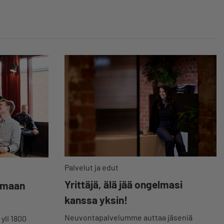
Palvelut ja edut
Yrittäjä, älä jää ongelmasi
tumaan
kanssa yksin!
Neuvontapalvelumme auttaa jäseniä
 yli 1800