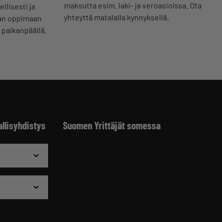
maksutta esim. laki- ja veroasioissa. Ota
llisesti ja
yhteyttä matalalla kynnyksellä.
aan oppimaan
 paikanpäällä.
allisyhdistys
Suomen Yrittäjät somessa