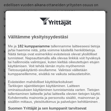
edellisen vuoden aikana ottaneiden yritysten osuus on
vähentynyt kolmella prosenttiyksiköllä 24 prosenttiin. Uusia
luottoja aikoo hankkia 17 prosenttia yrityksistä. Vähennystä
viime vuoden keväästä on kaksi prosenttiyksikköä.
Välitämme yksityisyydestäsi
Neljä viidestä yrityksestä ennakoi asiakkaiden
maksuhäiriöiden pysyvän nykytasolla seuraavan 12
Me ja
182 kumppaniamme
tallennamme laitteeseesi tietoja
ja/tai haemme niitä, jotta voimme käsitellä henkilötietoja.
kuukauden aikana. Maksuhäiriöiden odottaa lisääntyvän 11
Näitä tietoja ovat esimerkiksi evästeissä olevat yksilölliset
prosenttia ja vähenevän kuusi prosenttia pk-yrityksistä.
tunnisteet. Napsauttamalla alla olevaa linkkiä voit hyväksyä
tai hallinnoida valintojasi, kuten kieltää oikeutettujen etujen
käyttämisen. Voit tehdä tämän myös myöhemmin
Lisätietoja:
Tietosuojakäytäntö-sivullamme. Valintasi välitetään
kumppaneillemme, eivätkä ne vaikuta selaustietoihin.
Viestintäpäällikkö Petri Nieminen, p. 050 547 7495
Evästeiden mahdolliset käyttötarkoitukset:
Tiedotuspäällikkö Raija-Liisa Konkola, p. (09) 229 22952
Tarkkojen sijaintitietojen käyttäminen. Laitteen
ominaisuuksien käyttäminen tunnistamista varten. Tietojen
Viestintäpäällikkö Eila Alajoki, Finnvera, p. 0204 607235
tallentaminen laitteelle ja/tai laitteella olevien tietojen käyttö.
Kohdennettu mainonta ja personoitu sisältö, mainonnan ja
sisällön mittaus, yleisötutkimus ja palvelujen kehittäminen .
Tästä linkistä
Pk-yritysbarometri 1 / 2003
Suomen Yrittäjät ja sen kumppanit tarvitsevat