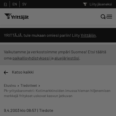
FI
EN
SV
Liity jäseneksi
Hae sivustolta tai kysy suoraan
YRITTÄJÄ, tule mukaan omiesi pariin! Liity
Yrittäjiin
.
Yrittäjien tekoälyltä
Vaikutamme ja verkostoimme ympäri Suomea! Etsi täältä
oma
paikallisyhdistyksesi
ja
aluejärjestösi
.
Hae
Katso kaikki
Suodata hakutuloksia: näytä kaikki sisältö
Etusivu
Tiedotteet
Pk-yritysbarometri: Kotimarkkinoiden imussa hieman hiljenemisen
merkkejä Yritykset uskovat kasvun jatkuvan
9.4.2003 klo 08:57
Tiedote