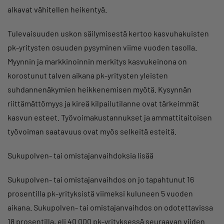
alkavat vähitellen heikentyä.
Tulevaisuuden uskon säilymisestä kertoo kasvuhakuisten
pk-yritysten osuuden pysyminen viime vuoden tasolla.
Myynnin ja markkinoinnin merkitys kasvukeinona on
korostunut talven aikana pk-yritysten yleisten
suhdannenäkymien heikkenemisen myötä. Kysynnän
riittämättömyys ja kireä kilpailutilanne ovat tärkeimmät
kasvun esteet. Työvoimakustannukset ja ammattitaitoisen
työvoiman saatavuus ovat myös selkeitä esteitä.
Sukupolven- tai omistajanvaihdoksia lisää
Sukupolven- tai omistajanvaihdos on jo tapahtunut 16
prosentilla pk-yrityksistä viimeksi kuluneen 5 vuoden
aikana. Sukupolven- tai omistajanvaihdos on odotettavissa
18 prosentilla, eli 40 000 pk-yrityksessä seuraavan viiden