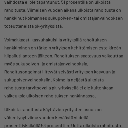
vaihdosta ei ole tapahtunut, 51 prosentilla on ulkoista
rahoitusta. Viimeisen vuoden aikana ulkoista rahoitusta on
hankkinut kolmannes sukupolven- tai omistajanvaihdoksen
toteuttaneista pk-yrityksistä.
Voimakkaasti kasvuhakuisilla yrityksillä rahoituksen
hankkiminen on tärkein yrityksen kehittämisen este kireän
kilpailutilanteen jälkeen. Rahoituksen saatavuus vaikeuttaa
myös sukupolven- ja omistajanvaihdoksia.
Rahoitusongelmat liittyvät selvästi yrityksen kasvuun ja
sukupolvenvaihdoksiin. Kolmella neljästä ulkoista
rahoitusta tarvitsevalla pk-yrityksellä ei ole kuitenkaan
vaikeuksia ulkoisen rahoituksen hankinnassa.
Ulkoista rahoitusta käyttävien yritysten osuus on
vähentynyt viime vuoden keväästä viidellä
prosenttiyksiköllä 53 prosenttiin. Uutta ulkoista rahoitusta