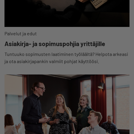
Palvelut ja edut
Asiakirja- ja sopimuspohjia yrittäjille
Tuntuuko sopimusten laatiminen työläältä? Helpota arkeasi
ja ota asiakirjapankin valmiit pohjat käyttöösi.