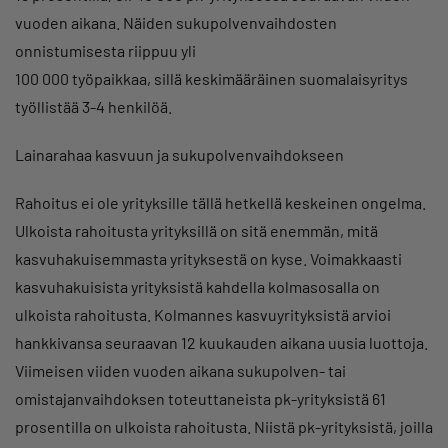
vuoden aikana. Näiden sukupolvenvaihdosten
onnistumisesta riippuu yli
100 000 työpaikkaa, sillä keskimääräinen suomalaisyritys
työllistää 3-4 henkilöä.
Lainarahaa kasvuun ja sukupolvenvaihdokseen
Rahoitus ei ole yrityksille tällä hetkellä keskeinen ongelma.
Ulkoista rahoitusta yrityksillä on sitä enemmän, mitä
kasvuhakuisemmasta yrityksestä on kyse. Voimakkaasti
kasvuhakuisista yrityksistä kahdella kolmasosalla on
ulkoista rahoitusta. Kolmannes kasvuyrityksistä arvioi
hankkivansa seuraavan 12 kuukauden aikana uusia luottoja.
Viimeisen viiden vuoden aikana sukupolven- tai
omistajanvaihdoksen toteuttaneista pk-yrityksistä 61
prosentilla on ulkoista rahoitusta. Niistä pk-yrityksistä, joilla