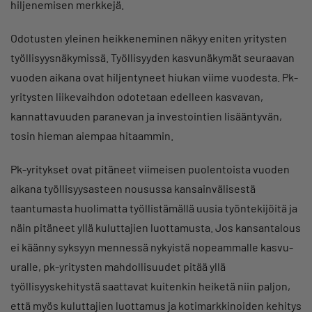
hiljenemisen merkkejä.
Odotusten yleinen heikkeneminen näkyy eniten yritysten
työllisyysnäkymissä. Työllisyyden kasvunäkymät seuraavan
vuoden aikana ovat hiljentyneet hiukan viime vuodesta. Pk-
yritysten liikevaihdon odotetaan edelleen kasvavan,
kannattavuuden paranevan ja investointien lisääntyvän,
tosin hieman aiempaa hitaammin.
Pk-yritykset ovat pitäneet viimeisen puolentoista vuoden
aikana työllisyysasteen nousussa kansainvälisestä
taantumasta huolimatta työllistämällä uusia työntekijöitä ja
näin pitäneet yllä kuluttajien luottamusta. Jos kansantalous
ei käänny syksyyn mennessä nykyistä nopeammalle kasvu-
uralle, pk-yritysten mahdollisuudet pitää yllä
työllisyyskehitystä saattavat kuitenkin heiketä niin paljon,
että myös kuluttajien luottamus ja kotimarkkinoiden kehitys