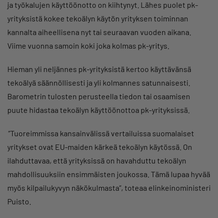
ja työkalujen käyttöönotto on kiihtynyt. Lähes puolet pk-
yrityksistä kokee tekoälyn käytön yrityksen toiminnan
kannalta aiheellisena nyt tai seuraavan vuoden aikana.
Viime vuonna samoin koki joka kolmas pk-yritys.
Hieman yli neljännes pk-yrityksistä kertoo käyttävänsä
tekoälyä säännöllisesti ja yli kolmannes satunnaisesti.
Barometrin tulosten perusteella tiedon tai osaamisen
puute hidastaa tekoälyn käyttöönottoa pk-yrityksissä.
”Tuoreimmissa kansainvälissä vertailuissa suomalaiset
yritykset ovat EU-maiden kärkeä tekoälyn käytössä. On
ilahduttavaa, että yrityksissä on havahduttu tekoälyn
mahdollisuuksiin ensimmäisten joukossa. Tämä lupaa hyvää
myös kilpailukyvyn näkökulmasta”, toteaa elinkeinoministeri
Puisto.