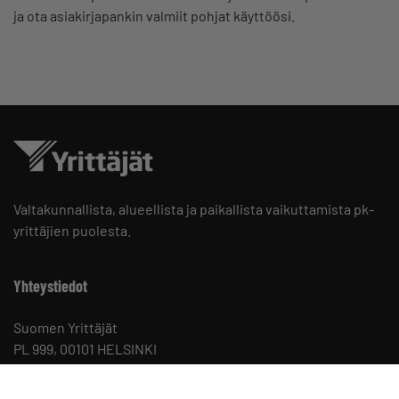
ja ota asiakirjapankin valmiit pohjat käyttöösi.
Valtakunnallista, alueellista ja paikallista vaikuttamista pk-
yrittäjien puolesta.
Yhteystiedot
Suomen Yrittäjät
PL 999, 00101 HELSINKI
Puhelinvaihde 09 229 221