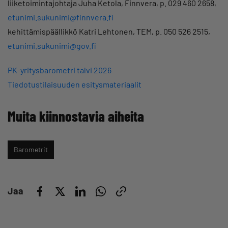
liiketoimintajohtaja Juha Ketola, Finnvera, p. 029 460 2658,
etunimi.sukunimi@finnvera.fi
kehittämispäällikkö Katri Lehtonen, TEM, p. 050 526 2515,
etunimi.sukunimi@gov.fi
PK-yritysbarometri talvi 2026
Tiedotustilaisuuden esitysmateriaalit
Muita kiinnostavia aiheita
Barometrit
Jaa