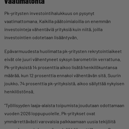
vaatimatonta
Pk-yritysten investointihalukkuus on pysynyt
vaatimattomana. Kaikilla päätoimialoilla on enemmän
investointeja vähentäviä yrityksiä kuin niitä, joilla
investointien odotetaan lisääntyvän.
Epävarmuudesta huolimatta pk-yritysten rekrytointiaikeet
eivät ole juuri vähentyneet syksyn barometriin verrattuna.
Pk-yrityksistä 14 prosenttia aikoo lisätä henkilökuntansa
määrää, kun 12 prosenttia ennakoi vähentävän sitä. Suurin
joukko, 74 prosenttia pk-yrityksistä, aikoo säilyttää nykyisen
henkilöstönsä.
”Työllisyyden laaja-alaista toipumista joudutaan odottamaan
vuoden 2026 loppupuolelle. Pk-yritykset ovat
ymmärrettävästi varovaisia palkkaamaan uusia tekijöitä