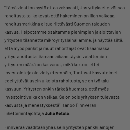
”Tämä viesti on syytä ottaa vakavasti. Jos yritykset eivät saa
rahoitusta tai kokevat, että hakeminen on liian vaikeaa,
rahoitusmarkkina ei tue riittävästi Suomen talouden
kasvua. Helpotamme osaltamme pienimpien ja aloittavien
yritysten tilannetta mikroyrityslainallamme, ja näyttää siltä,
että myös pankit ja muut rahoittajat ovat lisäämässä
yritysrahoitusta. Samaan aikaan täysin velattomien
yritysten määrä on kasvanut, mikä kertoo, ettei
investointeja ole viety eteenpäin. Tuntuvat kasvutoimet
edellyttävät usein ulkoista rahoitusta, se on työkalu
kasvuun. Yritysten onkin tärkeä huomata, että myös
investointivelka on velkaa. Se on pois yrityksen tulevasta
kasvusta ja menestyksestä”, sanoo Finnveran
liiketoimintajohtaja
Juha Ketola
.
Finnveraa vaaditaan yhä usein yritysten pankkilainojen