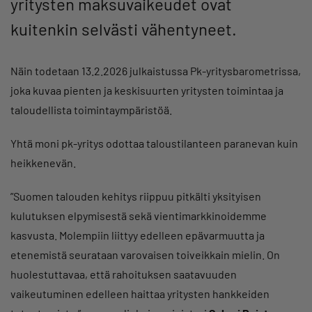
yritysten maksuvaikeudet ovat
kuitenkin selvästi vähentyneet.
Näin todetaan 13.2.2026 julkaistussa Pk-yritysbarometrissa,
joka kuvaa pienten ja keskisuurten yritysten toimintaa ja
taloudellista toimintaympäristöä.
Yhtä moni pk-yritys odottaa taloustilanteen paranevan kuin
heikkenevän.
”Suomen talouden kehitys riippuu pitkälti yksityisen
kulutuksen elpymisestä sekä vientimarkkinoidemme
kasvusta. Molempiin liittyy edelleen epävarmuutta ja
etenemistä seurataan varovaisen toiveikkain mielin. On
huolestuttavaa, että rahoituksen saatavuuden
vaikeutuminen edelleen haittaa yritysten hankkeiden