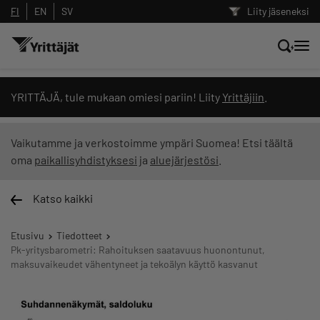
FI
EN
SV
Liity jäseneksi
Hae sivustolta tai kysy suoraan
YRITTÄJÄ, tule mukaan omiesi pariin! Liity
Yrittäjiin
.
Yrittäjien tekoälyltä
Vaikutamme ja verkostoimme ympäri Suomea! Etsi täältä
oma
paikallisyhdistyksesi
ja
aluejärjestösi
.
Hae
Katso kaikki
Suodata hakutuloksia: näytä kaikki sisältö
Etusivu
Tiedotteet
Pk-yritysbarometri: Rahoituksen saatavuus huonontunut,
maksuvaikeudet vähentyneet ja tekoälyn käyttö kasvanut