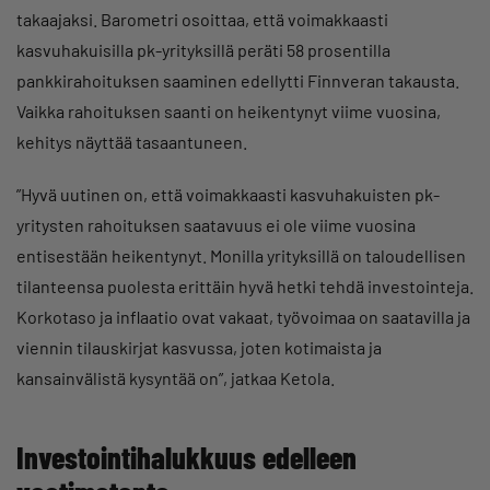
takaajaksi. Barometri osoittaa, että voimakkaasti
kasvuhakuisilla pk-yrityksillä peräti 58 prosentilla
pankkirahoituksen saaminen edellytti Finnveran takausta.
Vaikka rahoituksen saanti on heikentynyt viime vuosina,
kehitys näyttää tasaantuneen.
”Hyvä uutinen on, että voimakkaasti kasvuhakuisten pk-
yritysten rahoituksen saatavuus ei ole viime vuosina
entisestään heikentynyt. Monilla yrityksillä on taloudellisen
tilanteensa puolesta erittäin hyvä hetki tehdä investointeja.
Korkotaso ja inflaatio ovat vakaat, työvoimaa on saatavilla ja
viennin tilauskirjat kasvussa, joten kotimaista ja
kansainvälistä kysyntää on”, jatkaa Ketola.
Investointihalukkuus edelleen