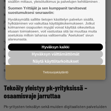
säilyneet vahvoina. Kasvuyrityksillä on keskeinen rooli
sisällön mittaus, yleisötutkimus ja palvelujen kehittäminen .
taloudessa: ne kehittävät uusia innovaatioita, toimivat
Suomen Yrittäjät ja sen kumppanit tarvitsevat
suostumuksesi seuraaviin:
kasvun moottoreina ja kirittävät muita yrityksiä. Niiden
Hyväksymällä sallitte tietojen käsittelyn palvelun sisällä,
joukosta nousee myös kaivattuja kansainvälisiä
hylkääminen voi vaikuttaa käyttäjäkokemukseen. Jotkut
kolmannen osapuolen myyjät voivat käyttää oikeutettua
kärkiyrityksiä.
etuaan toimiakseen, voit vastustaa sitä tai muuttaa muita
asetuksia milloin tahansa valitsemalla 'Asetukset' sivun
alareunasta.
”Kasvuhakuisten yritysten määrän kääntyminen kasvuun on
Hyväksyn kaikki
kauan odotettu tulos. Suomi tarvitsee lisää
Hyväksyn välttämättömät
kasvuhakuisuutta ja uudistuksia, jotka rohkaisevat yhä
Näytä käyttötarkoitukset
useampaa yrittäjää ottamaan riskiä ja kasvuaskeleita”,
sanoo Malinen.
Tietosuojakäytäntö
Tekoäly yleistyy pk-yrityksissä –
osaamisvaje jarruttaa
Pk-yritysten tekoälyn sekä muiden digitaalisten palveluiden