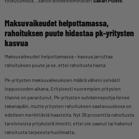
toteutumista.”, sanoo elinkeinoministeri
Sakari Puisto
.
Maksuvaikeudet helpottamassa,
rahoituksen puute hidastaa pk-yritysten
kasvua
Maksuvaikeudet helpottamassa – kasvua jarruttaa
rahoituksen puute ja se, ettei rahoitusta haeta
Pk-yritysten maksuvaikeuksien määrä väheni selvästi
loppuvuoden aikana. Erityisesti nuorempien yritysten
tilanne on parantunut. Pk-yritysten suhdannepohja lienee
takanapäin, mutta yritysten rahoituksen saatavuudessa on
edelleen merkittäviä haasteita. Nyt 38 prosenttia rahoitusta
tarvinneista yrityksistä ilmoitti, ettei ole saanut tai hakenut
rahoitusta tarpeesta huolimatta.