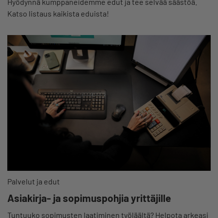
Hyödynnä kumppaneidemme edut ja tee selvää säästöä.
Katso listaus kaikista eduista!
Palvelut ja edut
Asiakirja- ja sopimuspohjia yrittäjille
Tuntuuko sopimusten laatiminen työläältä? Helpota arkeasi