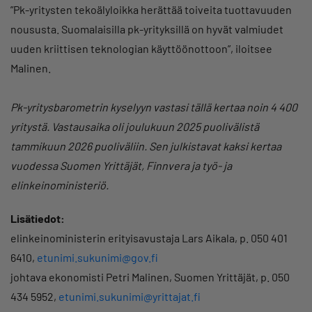
”Pk-yritysten tekoälyloikka herättää toiveita tuottavuuden
noususta. Suomalaisilla pk-yrityksillä on hyvät valmiudet
uuden kriittisen teknologian käyttöönottoon”, iloitsee
Malinen.
Pk-yritysbarometrin kyselyyn vastasi tällä kertaa noin 4 400
yritystä. Vastausaika oli joulukuun 2025 puolivälistä
tammikuun 2026 puoliväliin. Sen julkistavat kaksi kertaa
vuodessa Suomen Yrittäjät, Finnvera ja työ- ja
elinkeinoministeriö.
Lisätiedot:
elinkeinoministerin erityisavustaja Lars Aikala, p. 050 401
6410,
etunimi.sukunimi@gov.fi
johtava ekonomisti Petri Malinen, Suomen Yrittäjät, p. 050
434 5952,
etunimi.sukunimi@yrittajat.fi