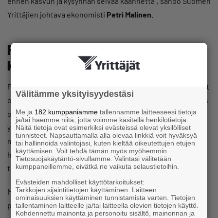
ennen kasvun ja kysynnän selvää käännettä”, sanoo Suomen
Yrittäjien johtava ekonomisti
Petri Malinen
.
Pk-yritysten kasvuhaluissa näkyy
käänne parempaan
Pk-yritysten kasvuhakuisuus on laskenut pitkään, mutta nyt
Välitämme yksityisyydestäsi
on havaittavissa myönteistä kehitystä, kun kasvuhakuisuus
Me ja
182 kumppaniamme
tallennamme laitteeseesi tietoja
on kääntynyt lievään nousuun. Yli 40 prosenttia pk-
ja/tai haemme niitä, jotta voimme käsitellä henkilötietoja.
yrityksistä on joko voimakkaasti tai mahdollisuuksien
Näitä tietoja ovat esimerkiksi evästeissä olevat yksilölliset
tunnisteet. Napsauttamalla alla olevaa linkkiä voit hyväksyä
mukaan kasvuhakuisia. Lupaavasta kohenemisesta
tai hallinnoida valintojasi, kuten kieltää oikeutettujen etujen
käyttämisen. Voit tehdä tämän myös myöhemmin
huolimatta kasvuhakuisuus on edelleen pitkän aikavälin
Tietosuojakäytäntö-sivullamme. Valintasi välitetään
kumppaneillemme, eivätkä ne vaikuta selaustietoihin.
tasoon verrattuna vaatimatonta.
Evästeiden mahdolliset käyttötarkoitukset:
Tarkkojen sijaintitietojen käyttäminen. Laitteen
Myönteistä on, että nuorten, vuoden 2019 jälkeen
ominaisuuksien käyttäminen tunnistamista varten. Tietojen
perustettujen pk-yritysten tulevaisuuden näkymät ovat
tallentaminen laitteelle ja/tai laitteella olevien tietojen käyttö.
Kohdennettu mainonta ja personoitu sisältö, mainonnan ja