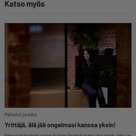
Katso myös
Palvelut ja edut
Yrittäjä, älä jää ongelmasi kanssa yksin!
Neuvontapalvelumme auttaa jäseniä maksutta esim. laki- ja