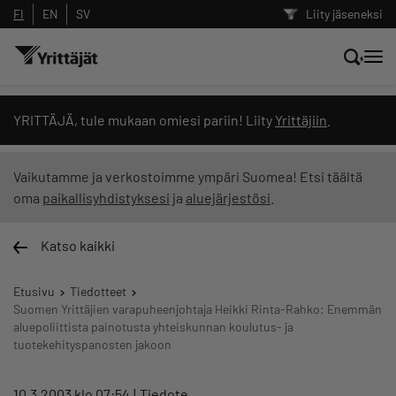
FI
EN
SV
Liity jäseneksi
Hae sivustolta tai kysy suoraan
YRITTÄJÄ, tule mukaan omiesi pariin! Liity
Yrittäjiin
.
Yrittäjien tekoälyltä
Vaikutamme ja verkostoimme ympäri Suomea! Etsi täältä
oma
paikallisyhdistyksesi
ja
aluejärjestösi
.
Hae
Katso kaikki
Suodata hakutuloksia: näytä kaikki sisältö
Etusivu
Tiedotteet
Suomen Yrittäjien varapuheenjohtaja Heikki Rinta-Rahko: Enemmän
aluepoliittista painotusta yhteiskunnan koulutus- ja
tuotekehityspanosten jakoon
10.3.2003 klo 07:54
Tiedote