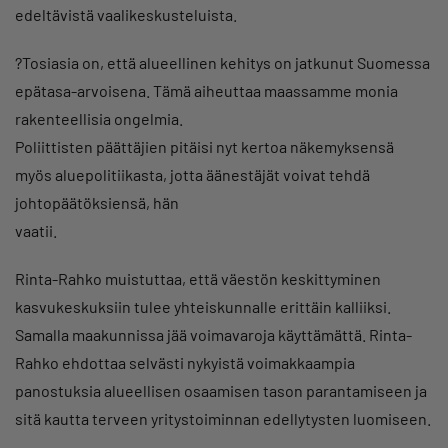
edeltävistä vaalikeskusteluista.
?Tosiasia on, että alueellinen kehitys on jatkunut Suomessa
epätasa-arvoisena. Tämä aiheuttaa maassamme monia
rakenteellisia ongelmia.
Poliittisten päättäjien pitäisi nyt kertoa näkemyksensä
myös aluepolitiikasta, jotta äänestäjät voivat tehdä
johtopäätöksiensä, hän
vaatii.
Rinta-Rahko muistuttaa, että väestön keskittyminen
kasvukeskuksiin tulee yhteiskunnalle erittäin kalliiksi.
Samalla maakunnissa jää voimavaroja käyttämättä. Rinta-
Rahko ehdottaa selvästi nykyistä voimakkaampia
panostuksia alueellisen osaamisen tason parantamiseen ja
sitä kautta terveen yritystoiminnan edellytysten luomiseen.