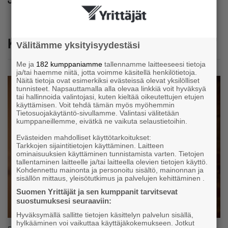
Jaa
Katso myös
Välitämme yksityisyydestäsi
Me ja
182 kumppaniamme
tallennamme laitteeseesi tietoja
ja/tai haemme niitä, jotta voimme käsitellä henkilötietoja.
Näitä tietoja ovat esimerkiksi evästeissä olevat yksilölliset
tunnisteet. Napsauttamalla alla olevaa linkkiä voit hyväksyä
tai hallinnoida valintojasi, kuten kieltää oikeutettujen etujen
käyttämisen. Voit tehdä tämän myös myöhemmin
Tietosuojakäytäntö-sivullamme. Valintasi välitetään
kumppaneillemme, eivätkä ne vaikuta selaustietoihin.
Evästeiden mahdolliset käyttötarkoitukset:
Tarkkojen sijaintitietojen käyttäminen. Laitteen
ominaisuuksien käyttäminen tunnistamista varten. Tietojen
tallentaminen laitteelle ja/tai laitteella olevien tietojen käyttö.
Kohdennettu mainonta ja personoitu sisältö, mainonnan ja
sisällön mittaus, yleisötutkimus ja palvelujen kehittäminen .
Suomen Yrittäjät ja sen kumppanit tarvitsevat
suostumuksesi seuraaviin:
Hyväksymällä sallitte tietojen käsittelyn palvelun sisällä,
hylkääminen voi vaikuttaa käyttäjäkokemukseen. Jotkut