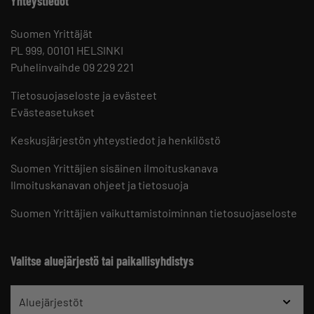
Yhteystiedot
Suomen Yrittäjät
PL 999, 00101 HELSINKI
Puhelinvaihde 09 229 221
Tietosuojaseloste ja evästeet
Evästeasetukset
Keskusjärjestön yhteystiedot ja henkilöstö
Suomen Yrittäjien sisäinen ilmoituskanava
Ilmoituskanavan ohjeet ja tietosuoja
Suomen Yrittäjien vaikuttamistoiminnan tietosuojaseloste
Valitse aluejärjestö tai paikallisyhdistys
Aluejärjestöt