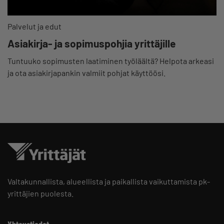
Palvelut ja edut
Asiakirja- ja sopimuspohjia yrittäjille
Tuntuuko sopimusten laatiminen työläältä? Helpota arkeasi
ja ota asiakirjapankin valmiit pohjat käyttöösi.
Valtakunnallista, alueellista ja paikallista vaikuttamista pk-
yrittäjien puolesta.