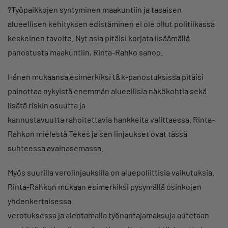
?Työpaikkojen syntyminen maakuntiin ja tasaisen
alueellisen kehityksen edistäminen ei ole ollut politiikassa
keskeinen tavoite. Nyt asia pitäisi korjata lisäämällä
panostusta maakuntiin, Rinta-Rahko sanoo.
Hänen mukaansa esimerkiksi t&k-panostuksissa pitäisi
painottaa nykyistä enemmän alueellisia näkökohtia sekä
lisätä riskin osuutta ja
kannustavuutta rahoitettavia hankkeita valittaessa. Rinta-
Rahkon mielestä Tekes ja sen linjaukset ovat tässä
suhteessa avainasemassa.
Myös suurilla verolinjauksilla on aluepoliittisia vaikutuksia.
Rinta-Rahkon mukaan esimerkiksi pysymällä osinkojen
yhdenkertaisessa
verotuksessa ja alentamalla työnantajamaksuja autetaan