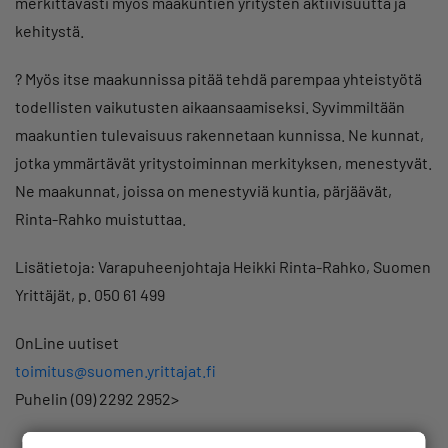
merkittävästi myös maakuntien yritysten aktiivisuutta ja
kehitystä.
? Myös itse maakunnissa pitää tehdä parempaa yhteistyötä
todellisten vaikutusten aikaansaamiseksi. Syvimmiltään
maakuntien tulevaisuus rakennetaan kunnissa. Ne kunnat,
jotka ymmärtävät yritystoiminnan merkityksen, menestyvät.
Ne maakunnat, joissa on menestyviä kuntia, pärjäävät,
Rinta-Rahko muistuttaa.
Lisätietoja: Varapuheenjohtaja Heikki Rinta-Rahko, Suomen
Yrittäjät, p. 050 61 499
OnLine uutiset
toimitus@suomen.yrittajat.fi
Puhelin (09) 2292 2952>