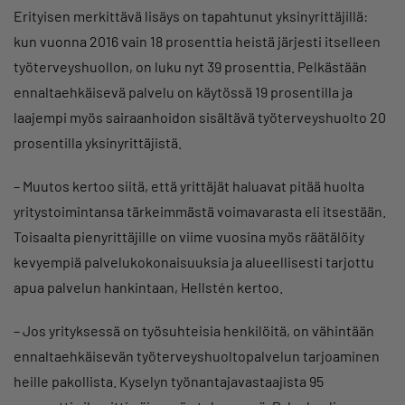
Erityisen merkittävä lisäys on tapahtunut yksinyrittäjillä:
kun vuonna 2016 vain 18 prosenttia heistä järjesti itselleen
työterveyshuollon, on luku nyt 39 prosenttia. Pelkästään
ennaltaehkäisevä palvelu on käytössä 19 prosentilla ja
laajempi myös sairaanhoidon sisältävä työterveyshuolto 20
prosentilla yksinyrittäjistä.
– Muutos kertoo siitä, että yrittäjät haluavat pitää huolta
yritystoimintansa tärkeimmästä voimavarasta eli itsestään.
Toisaalta pienyrittäjille on viime vuosina myös räätälöity
kevyempiä palvelukokonaisuuksia ja alueellisesti tarjottu
apua palvelun hankintaan, Hellstén kertoo.
– Jos yrityksessä on työsuhteisia henkilöitä, on vähintään
ennaltaehkäisevän työterveyshuoltopalvelun tarjoaminen
heille pakollista. Kyselyn työnantajavastaajista 95