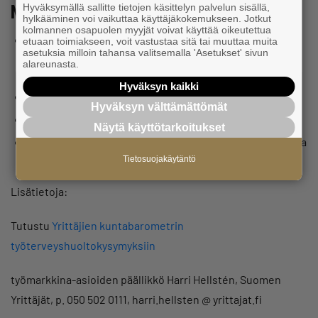
Näin kysyttiin
Hyväksymällä sallitte tietojen käsittelyn palvelun sisällä,
hylkääminen voi vaikuttaa käyttäjäkokemukseen. Jotkut
kolmannen osapuolen myyjät voivat käyttää oikeutettua
Iro Research kysyi yrittäjiltä Yrittäjien kuntabarometri -
etuaan toimiakseen, voit vastustaa sitä tai muuttaa muita
asetuksia milloin tahansa valitsemalla 'Asetukset' sivun
kyselyssä yrittäjien mielipiteitä siitä, miten yrityksen
alareunasta.
kotikunta toimii.
Hyväksyn kaikki
Kysely tehtiin 16.2.–13.5.2020.
Hyväksyn välttämättömät
Siihen vastasi 10 400 yrittäjää eri puolilta Suomea.
Näytä käyttötarkoitukset
Koko kyselyn
valtakunnalliset tulokset julkistettiin 9.6. ja
maakunnallisia tuloksia 10.–12.6.2020
Tietosuojakäytäntö
Lisätietoja:
Tutustu
Yrittäjien kuntabarometrin
työterveyshuoltokysymyksiin
työmarkkina-asioiden päällikkö Harri Hellstén, Suomen
Yrittäjät, p. 050 502 0111, harri.hellsten @ yrittajat.fi