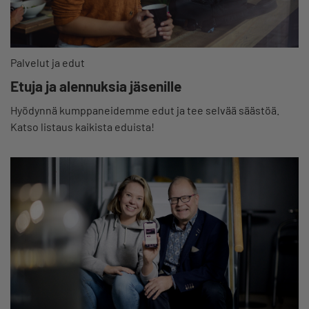
Palvelut ja edut
Etuja ja alennuksia jäsenille
Hyödynnä kumppaneidemme edut ja tee selvää säästöä.
Katso listaus kaikista eduista!