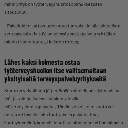
mihin yritys on työterveyshuoltosopimuksessaan
sitoutunut.
– Palveluiden kattavuuden noustua voisikin olla aiheellista
seuraavaksi selvittää onko myös saatu palvelu yrittäjien
mielestä parantunut, Hellstén toteaa.
Lähes kaksi kolmesta ostaa
työterveyshuollon itse valitsemaltaan
yksityiseltä terveyspalveluyritykseltä
Kunta on velvollinen järjestämään alueellaan sijaitsevissa
työ- ja toimipaikoissa työskenteleville
työterveyshuoltopalvelut. Tämän velvoitteen kunta voi
hoitaa eri tavalla: joko tuottamalla palvelut itse,
kuntayhtymänä, kunnallisena liikelaitoksena tai hankkimalla