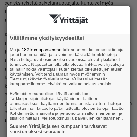
sen yksityiseltä palveluntuottajalta.Kunta voi myös
toteuttaa sen yhteistyössä yksityisen työterveyspalvelujen
tuottajan kanssa.
Kyselystä käy ilmi, että yrittäjät luottavat
Välitämme yksityisyydestäsi
työterveyspalvelussa toisiin yrittäjiin: 64 prosenttia
Me ja
182 kumppaniamme
tallennamme laitteeseesi tietoja
työnantajavastaajista kertoo hankkivansa työntekijöidensä
ja/tai haemme niitä, jotta voimme käsitellä henkilötietoja.
Näitä tietoja ovat esimerkiksi evästeissä olevat yksilölliset
työterveyspalvelut yksityiseltä terveyspalveluita
tunnisteet. Napsauttamalla alla olevaa linkkiä voit hyväksyä
tuottavalta, jonka on itse valinnut. 21 prosenttia käyttää
tai hallinnoida valintojasi, kuten kieltää oikeutettujen etujen
käyttämisen. Voit tehdä tämän myös myöhemmin
kunnan työterveysyksiköitä tai -yhtiöitä, 14 prosenttia
Tietosuojakäytäntö-sivullamme. Valintasi välitetään
kumppaneillemme, eivätkä ne vaikuta selaustietoihin.
kunnan kilpailuttamaa yksityistä yhtiötä. Vielä vuoden 2012
Evästeiden mahdolliset käyttötarkoitukset:
SY:n tekemässä työterveyshuoltokyselyssä kunnan
Tarkkojen sijaintitietojen käyttäminen. Laitteen
yksikköä tai yhtiötä hyödynsi 39 prosenttia vastaajista, joten
ominaisuuksien käyttäminen tunnistamista varten. Tietojen
tallentaminen laitteelle ja/tai laitteella olevien tietojen käyttö.
siirtymää yksityisen palveluntarjoajan suuntaan on
Kohdennettu mainonta ja personoitu sisältö, mainonnan ja
sisällön mittaus, yleisötutkimus ja palvelujen kehittäminen .
tapahtunut.
Suomen Yrittäjät ja sen kumppanit tarvitsevat
suostumuksesi seuraaviin: