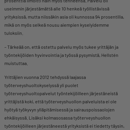
prosenttia ilmoitti näin myös tehneensä. Palvelu oli
useimmin järjestämättä alle 10 henkeä työllistävissä
yrityksissä, mutta niissäkin asia oli kunnossa 94 prosentilla,
mikä on myös selkeä nousu aiempien kyselyidemme
tuloksiin.
– Tärkeää on, että ostettu palvelu myös tukee yrittäjän ja
työntekijöiden hyvinvointia ja työssä pysymistä, Hellstén
muistuttaa.
Yrittäjien vuonna 2012 tehdyssä laajassa
työterveyshuoltokyselyssä yli puolet
työterveyshuoltopalvelut työntekijöilleen järjestäneistä
yrittäjistä koki, että työterveyshuollon palveluista ei ole
hyötyä työkyvyn ylläpitämisessä ja sairauspoissaolojen
ehkäisyssä. Lisäksi kolmasosassa työterveyshuollon
työntekijöilleen järjestäneestä yrityksistä ei tiedetty täysin,