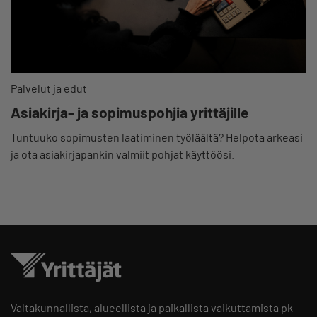
Palvelut ja edut
Asiakirja- ja sopimuspohjia yrittäjille
Tuntuuko sopimusten laatiminen työläältä? Helpota arkeasi
ja ota asiakirjapankin valmiit pohjat käyttöösi.
Valtakunnallista, alueellista ja paikallista vaikuttamista pk-