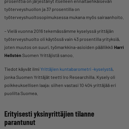
prosenttia on järjestänyt itselleen ennaltaehkäisevän
työterveyshuollon ja 37 prosentilla on
työterveyshuoltosopimuksessa mukana myös sairaanhoito.
– Vielä vuonna 2016 tekemässämme kyselyssä yrittäjän
työterveyshuolto oli käytössä vain 43 prosentilla yrityksiä,
joten muutos on suuri, työmarkkina-asioiden päällikkö
Harri
Hellstén
Suomen Yrittäjistä sanoo.
Tiedot käyvät ilmi
Yrittäjien kuntabarometri -kyselystä
,
jonka Suomen Yrittäjät teetti Iro Researchilla. Kysely oli
poikkeuksellisen laaja: siihen vastasi 10 404 yrittäjää eri
puolilta Suomea.
Erityisesti yksinyrittäjien tilanne
parantunut