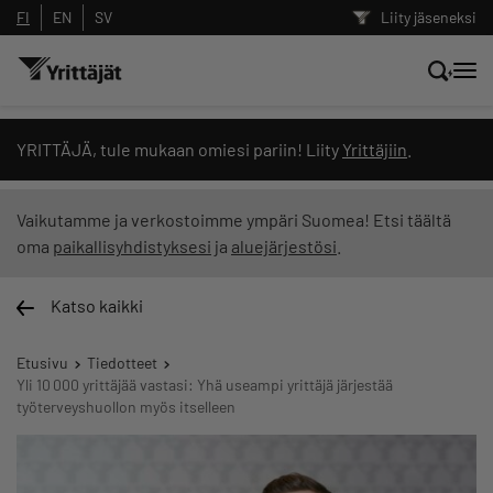
FI
EN
SV
Liity jäseneksi
Hae sivustolta tai kysy suoraan
YRITTÄJÄ, tule mukaan omiesi pariin! Liity
Yrittäjiin
.
Yrittäjien tekoälyltä
Vaikutamme ja verkostoimme ympäri Suomea! Etsi täältä
oma
paikallisyhdistyksesi
ja
aluejärjestösi
.
Hae
Katso kaikki
Suodata hakutuloksia: näytä kaikki sisältö
Etusivu
Tiedotteet
Yli 10 000 yrittäjää vastasi: Yhä useampi yrittäjä järjestää
työterveyshuollon myös itselleen