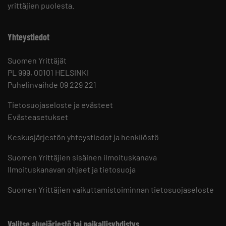
yrittäjien puolesta.
Yhteystiedot
Suomen Yrittäjät
PL 999, 00101 HELSINKI
Puhelinvaihde 09 229 221
Tietosuojaseloste ja evästeet
Evästeasetukset
Keskusjärjestön yhteystiedot ja henkilöstö
Suomen Yrittäjien sisäinen ilmoituskanava
Ilmoituskanavan ohjeet ja tietosuoja
Suomen Yrittäjien vaikuttamistoiminnan tietosuojaseloste
Valitse aluejärjestö tai paikallisyhdistys