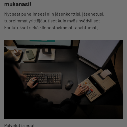
mukanasi!
Nyt saat puhelimeesi niin jäsenkorttisi, jäsenetusi,
tuoreimmat yrittäjäuutiset kuin myös hyödylliset
koulutukset sekä kiinnostavimmat tapahtumat.
Palvelut ja edut