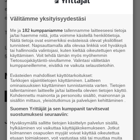
edustajaa. Tulosten luottamusväli on kokonaistuloksen
osalta +- 3,1 prosenttiyksikköä.
Välitämme yksityisyydestäsi
Me ja
182 kumppaniamme
tallennamme laitteeseesi tietoja
Tutustu tuloksiin tarkemmin
tästä
.
ja/tai haemme niitä, jotta voimme käsitellä henkilötietoja.
Näitä tietoja ovat esimerkiksi evästeissä olevat yksilölliset
tunnisteet. Napsauttamalla alla olevaa linkkiä voit hyväksyä
Lisätietoja: Mikael Pentikäinen, toimitusjohtaja, 040
tai hallinnoida valintojasi, kuten kieltää oikeutettujen etujen
käyttämisen. Voit tehdä tämän myös myöhemmin
5041944,
mikael.pentikainen@yrittajat.fi
Tietosuojakäytäntö-sivullamme. Valintasi välitetään
kumppaneillemme, eivätkä ne vaikuta selaustietoihin.
Muita kiinnostavia aiheita
Evästeiden mahdolliset käyttötarkoitukset:
Tarkkojen sijaintitietojen käyttäminen. Laitteen
ominaisuuksien käyttäminen tunnistamista varten. Tietojen
tallentaminen laitteelle ja/tai laitteella olevien tietojen käyttö.
Kohdennettu mainonta ja personoitu sisältö, mainonnan ja
Energia
sisällön mittaus, yleisötutkimus ja palvelujen kehittäminen .
Suomen Yrittäjät ja sen kumppanit tarvitsevat
suostumuksesi seuraaviin:
Jaa
Hyväksymällä sallitte tietojen käsittelyn palvelun sisällä,
hylkääminen voi vaikuttaa käyttäjäkokemukseen. Jotkut
kolmannen osapuolen myyjät voivat käyttää oikeutettua
etuaan toimiakseen, voit vastustaa sitä tai muuttaa muita