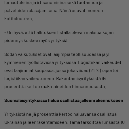
lomautuksina ja irtisanomisina sekä tuotannon ja
palveluiden alasajamisena. Nämä osuvat moneen
kotitalouteen.
– On hyvä, että hallituksen listalla olevan maksuaikojen
pidennys koskee myös yrityksiä.
Sodan vaikutukset ovat laajimpia teollisuudessa ja yli
kymmenen työllistävissä yrityksissä. Logistiikan vaikeudet
ovat laajimmat kaupassa, jossa joka viides (21 %) raportoi
logistiikan vaikeutuneen. Rakentamisyrityksistä 64
prosenttia kertoo raaka-aineiden hinnannoususta.
Suomalaisyrityksissä halua osallistua jälleenrakennukseen
Yrityksistä neljä prosenttia kertoo haluavansa osallistua
Ukrainan jälleenrakentamiseen. Tämä tarkoittaa runsasta 10