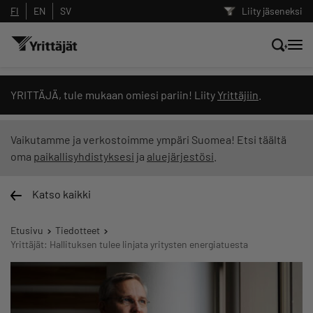
FI
EN
SV
Liity jäseneksi
Hae sivustolta tai kysy suoraan
YRITTÄJÄ, tule mukaan omiesi pariin! Liity
Yrittäjiin
.
Yrittäjien tekoälyltä
Vaikutamme ja verkostoimme ympäri Suomea! Etsi täältä
oma
paikallisyhdistyksesi
ja
aluejärjestösi
.
Hae
Katso kaikki
Suodata hakutuloksia: näytä kaikki sisältö
Etusivu
Tiedotteet
Yrittäjät: Hallituksen tulee linjata yritysten energiatuesta