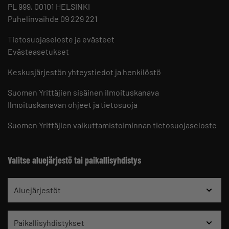
PL 999, 00101 HELSINKI
Puhelinvaihde 09 229 221
Tietosuojaseloste ja evästeet
Evästeasetukset
Keskusjärjestön yhteystiedot ja henkilöstö
Suomen Yrittäjien sisäinen ilmoituskanava
Ilmoituskanavan ohjeet ja tietosuoja
Suomen Yrittäjien vaikuttamistoiminnan tietosuojaseloste
Valitse aluejärjestö tai paikallisyhdistys
Aluejärjestöt
Paikallisyhdistykset