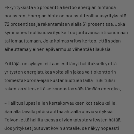
Pk-yrityksistä 43 prosenttia kertoo energian hintansa
nousseen. Energian hinta on noussut teollisuusyrityksistä
72 prosentissa ja rakentamisen alalla 61 prosentissa. Joka
kymmenes teollisuusyritys kertoo joutuvansa irtisanomaan
tai lomauttamaan. Joka kolmas yritys kertoo, että sodan
aiheuttama yleinen epävarmuus vähentää tilauksia.
Yrittäjät on syksyn mittaan esittänyt hallitukselle, että
yritysten energiatukea voitaisiin jakaa Valtiokonttorin
toimesta korona-ajan kustannustuen lailla. Tuki tulisi
rakentaa siten, että se kannustaa säästämään energiaa.
– Hallitus lupasi eilen kertakorvauksen kotitalouksille.
Samalla tavalla pitäisi auttaa ahtaalla olevia yrityksiä.
Toivon, että hallituksessa ei ylenkatsota yritysten hätää.
Jos yritykset joutuvat kovin ahtaalle, se näkyy nopeasti