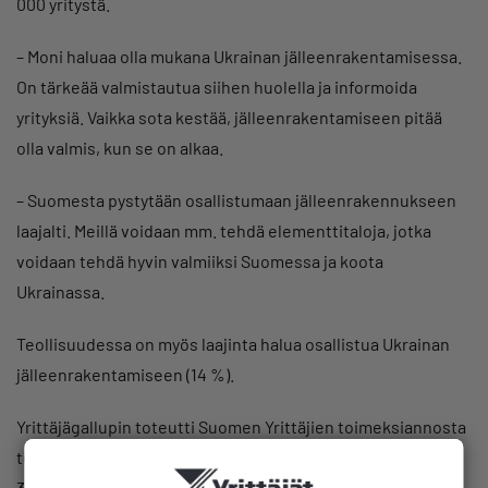
000 yritystä.
– Moni haluaa olla mukana Ukrainan jälleenrakentamisessa.
On tärkeää valmistautua siihen huolella ja informoida
yrityksiä. Vaikka sota kestää, jälleenrakentamiseen pitää
olla valmis, kun se on alkaa.
– Suomesta pystytään osallistumaan jälleenrakennukseen
laajalti. Meillä voidaan mm. tehdä elementtitaloja, jotka
voidaan tehdä hyvin valmiiksi Suomessa ja koota
Ukrainassa.
Teollisuudessa on myös laajinta halua osallistua Ukrainan
jälleenrakentamiseen (14 %).
Yrittäjägallupin toteutti Suomen Yrittäjien toimeksiannosta
tutkimuslaitos Kantar. Tiedonkeruu tehtiin 22.11.–
30.11.2022. Tutkimukseen vastasi 1 027 pk-yrityksen