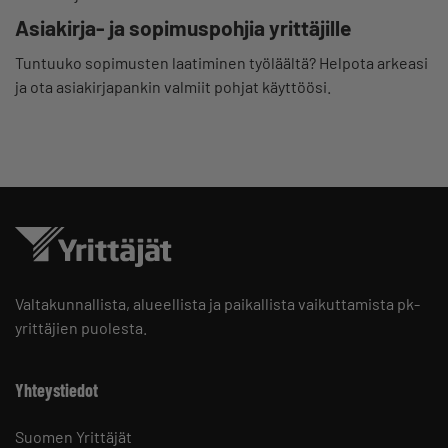
Asiakirja- ja sopimuspohjia yrittäjille
Tuntuuko sopimusten laatiminen työläältä? Helpota arkeasi
ja ota asiakirjapankin valmiit pohjat käyttöösi.
Valtakunnallista, alueellista ja paikallista vaikuttamista pk-
yrittäjien puolesta.
Yhteystiedot
Suomen Yrittäjät