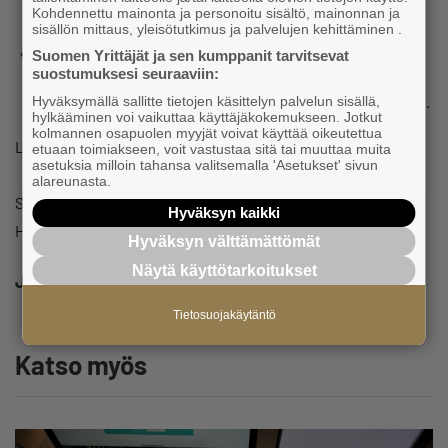
turvansa taso tulee lisätä
Kohdennettu mainonta ja personoitu sisältö, mainonnan ja
sisällön mittaus, yleisötutkimus ja palvelujen kehittäminen .
Lisäksi on selvitettävä rahastoinnin sisällyttäminen
Suomen Yrittäjät ja sen kumppanit tarvitsevat
suostumuksesi seuraaviin:
myös YEL-järjestelmään, sillä se on ainoa keino
pienentää kasvavaa valtion osuutta yrittäjien eläkkeistä.
Hyväksymällä sallitte tietojen käsittelyn palvelun sisällä,
hylkääminen voi vaikuttaa käyttäjäkokemukseen. Jotkut
kolmannen osapuolen myyjät voivat käyttää oikeutettua
Lisätietoa:
etuaan toimiakseen, voit vastustaa sitä tai muuttaa muita
asetuksia milloin tahansa valitsemalla 'Asetukset' sivun
alareunasta.
Suomen Yrittäjien työmarkkina-asioiden päällikkö Harri
Hyväksyn kaikki
Hellsten,
harri.hellsten@yrittajat.fi
, 050 502
Hyväksyn välttämättömät
Näytä käyttötarkoitukset
Jaa
Tietosuojakäytäntö
Katso myös