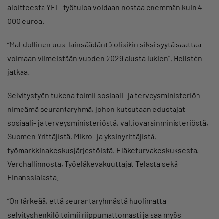
aloitteesta YEL-työtuloa voidaan nostaa enemmän kuin 4
000 euroa.
“Mahdollinen uusi lainsäädäntö olisikin siksi syytä saattaa
voimaan viimeistään vuoden 2029 alusta lukien”, Hellstén
jatkaa.
Selvitystyön tukena toimii sosiaali- ja terveysministeriön
nimeämä seurantaryhmä, johon kutsutaan edustajat
sosiaali- ja terveysministeriöstä, valtiovarainministeriöstä,
Suomen Yrittäjistä, Mikro- ja yksinyrittäjistä,
työmarkkinakeskusjärjestöistä, Eläketurvakeskuksesta,
Verohallinnosta, Työeläkevakuuttajat Telasta sekä
Finanssialasta.
“On tärkeää, että seurantaryhmästä huolimatta
selvityshenkilö toimii riippumattomasti ja saa myös