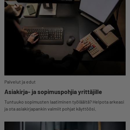
Palvelut ja edut
Asiakirja- ja sopimuspohjia yrittäjille
Tuntuuko sopimusten laatiminen työläältä? Helpota arkeasi
ja ota asiakirjapankin valmiit pohjat käyttöösi.