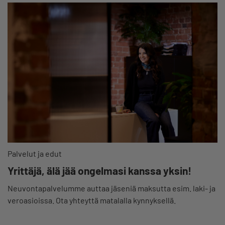
Palvelut ja edut
Yrittäjä, älä jää ongelmasi kanssa yksin!
Neuvontapalvelumme auttaa jäseniä maksutta esim. laki- ja
veroasioissa. Ota yhteyttä matalalla kynnyksellä.