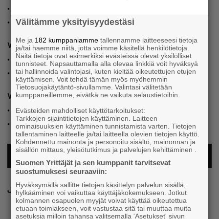
•
Alueellinen raportti (pdf)
•
Graafit (pdf)
Välitämme yksityisyydestäsi
Me ja
182 kumppaniamme
tallennamme laitteeseesi tietoja
Vantaan seutu
ja/tai haemme niitä, jotta voimme käsitellä henkilötietoja.
Näitä tietoja ovat esimerkiksi evästeissä olevat yksilölliset
•
Alueellinen raportti (pdf)
tunnisteet. Napsauttamalla alla olevaa linkkiä voit hyväksyä
•
Graafit (pdf)
tai hallinnoida valintojasi, kuten kieltää oikeutettujen etujen
käyttämisen. Voit tehdä tämän myös myöhemmin
Tietosuojakäytäntö-sivullamme. Valintasi välitetään
Varsinais-Suomi
kumppaneillemme, eivätkä ne vaikuta selaustietoihin.
•
Alueellinen raportti (pdf)
Evästeiden mahdolliset käyttötarkoitukset:
Tarkkojen sijaintitietojen käyttäminen. Laitteen
•
Graafit (pdf)
ominaisuuksien käyttäminen tunnistamista varten. Tietojen
tallentaminen laitteelle ja/tai laitteella olevien tietojen käyttö.
Kohdennettu mainonta ja personoitu sisältö, mainonnan ja
sisällön mittaus, yleisötutkimus ja palvelujen kehittäminen .
TAKAISIN PK-YRITYSBAROMETRI 1/2024 -SIVULLE
Suomen Yrittäjät ja sen kumppanit tarvitsevat
suostumuksesi seuraaviin:
Hyväksymällä sallitte tietojen käsittelyn palvelun sisällä,
Jaa
hylkääminen voi vaikuttaa käyttäjäkokemukseen. Jotkut
kolmannen osapuolen myyjät voivat käyttää oikeutettua
etuaan toimiakseen, voit vastustaa sitä tai muuttaa muita
asetuksia milloin tahansa valitsemalla 'Asetukset' sivun