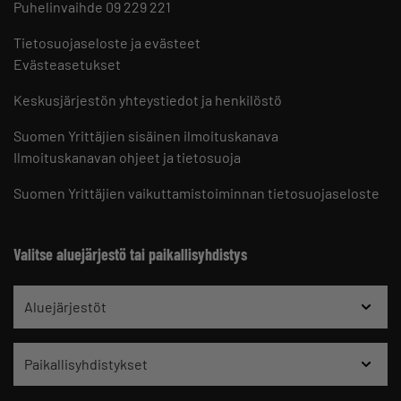
Puhelinvaihde 09 229 221
Tietosuojaseloste ja evästeet
Evästeasetukset
Keskusjärjestön yhteystiedot ja henkilöstö
Suomen Yrittäjien sisäinen ilmoituskanava
Ilmoituskanavan ohjeet ja tietosuoja
Suomen Yrittäjien vaikuttamistoiminnan tietosuojaseloste
Valitse aluejärjestö tai paikallisyhdistys
Aluejärjestöt
Paikallisyhdistykset