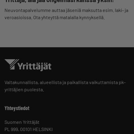
Neuvontapalvelumme auttaa jäseniä maksutta esim. laki- ja
veroasioissa. Ota yhteyttä matalalla kynnyksellä.
Valtakunnallista, alueellista ja paikallista vaikuttamista pk-
yrittäjien puolesta.
Yhteystiedot
Suomen Yrittäjät
PL 999, 00101 HELSINKI