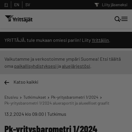
FI
EN
SV
Liity jäseneksi
Hae sivustolta tai kysy suoraan
YRITTÄJÄ, tule mukaan omiesi pariin! Liity
Yrittäjiin
.
Yrittäjien tekoälyltä
Vaikutamme ja verkostoimme ympäri Suomea! Etsi täältä
oma
paikallisyhdistyksesi
ja
aluejärjestösi
.
Hae
Katso kaikki
Suodata hakutuloksia: näytä kaikki sisältö
Etusivu
Tutkimukset
Pk-yritysbarometri 1/2024
Pk-yritysbarometri 1/2024 alueraportit ja alueelliset graafit
13.2.2024 klo 09:00
Tutkimus
Pk-yritysbarometri 1/2024