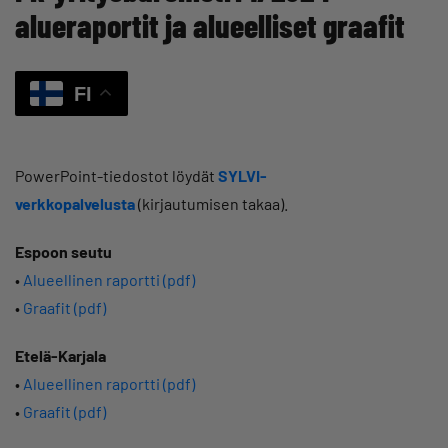
alueraportit ja alueelliset graafit
FI
PowerPoint-tiedostot löydät
SYLVI-
verkkopalvelusta
(kirjautumisen takaa).
Espoon seutu
•
Alueellinen raportti (pdf)
•
Graafit (pdf)
Etelä-Karjala
•
Alueellinen raportti (pdf)
•
Graafit (pdf)