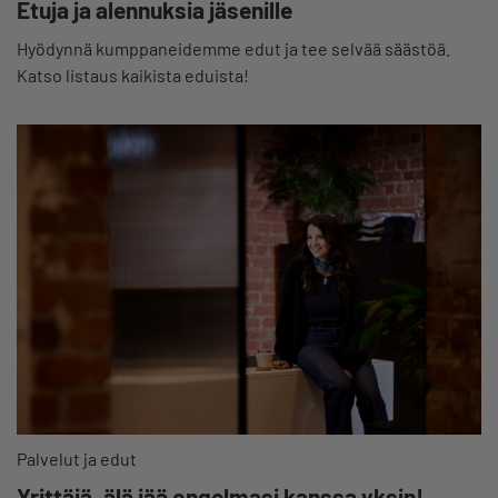
Etuja ja alennuksia jäsenille
Hyödynnä kumppaneidemme edut ja tee selvää säästöä.
Katso listaus kaikista eduista!
Palvelut ja edut
Yrittäjä, älä jää ongelmasi kanssa yksin!