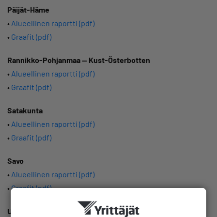
Päijät-Häme
•
Alueellinen raportti (pdf)
•
Graafit (pdf)
Rannikko-Pohjanmaa — Kust-Österbotten
•
Alueellinen raportti (pdf)
•
Graafit (pdf)
Satakunta
•
Alueellinen raportti (pdf)
•
Graafit (pdf)
Savo
•
Alueellinen raportti (pdf)
•
Graafit (pdf)
Uusimaa