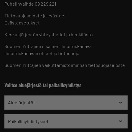
Puhelinvaihde 09 229 221
Tietosuojaseloste ja evästeet
Evästeasetukset
Keskusjärjestön yhteystiedot ja henkilöstö
Suomen Yrittäjien sisäinen ilmoituskanava
Ilmoituskanavan ohjeet ja tietosuoja
Suomen Yrittäjien vaikuttamistoiminnan tietosuojaseloste
Valitse aluejärjestö tai paikallisyhdistys
Aluejärjestöt
Paikallisyhdistykset