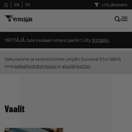
FI
EN
SV
Liity jäseneksi
Hae sivustolta tai kysy suoraan
YRITTÄJÄ, tule mukaan omiesi pariin! Liity
Yrittäjiin
.
Yrittäjien tekoälyltä
Vaikutamme ja verkostoimme ympäri Suomea! Etsi täältä
oma
paikallisyhdistyksesi
ja
aluejärjestösi
.
Hae
Suodata hakutuloksia: näytä kaikki sisältö
Vaalit