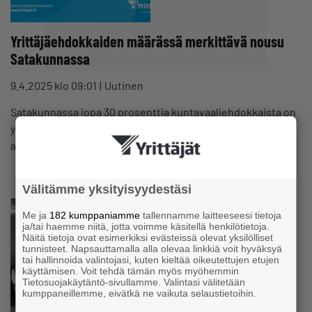
Yrittäjäehdokkaiden määrässä merkittävä nousu
Satakunnassa
9.4.2025 klo 09:01
Uutinen
Satakunnassa jopa 30 prosenttia kuntavaaliehdokkaista on
yrittäjiä, ja aluevaaleissakin 23 prosenttia. Nyt on siis hyvä
aika äänestää yrittäjää – toisinajattelijaa.…
Välitämme yksityisyydestäsi
Me ja
182 kumppaniamme
tallennamme laitteeseesi tietoja
ja/tai haemme niitä, jotta voimme käsitellä henkilötietoja.
Näitä tietoja ovat esimerkiksi evästeissä olevat yksilölliset
tunnisteet. Napsauttamalla alla olevaa linkkiä voit hyväksyä
tai hallinnoida valintojasi, kuten kieltää oikeutettujen etujen
käyttämisen. Voit tehdä tämän myös myöhemmin
Tietosuojakäytäntö-sivullamme. Valintasi välitetään
kumppaneillemme, eivätkä ne vaikuta selaustietoihin.