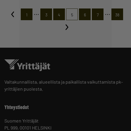
…
…
1
3
4
5
6
7
38
Valtakunnallista, alueellista ja paikallista vaikuttamista pk-
yrittäjien puolesta.
Yhteystiedot
Suomen Yrittäjät
PL 999, 00101 HELSINKI