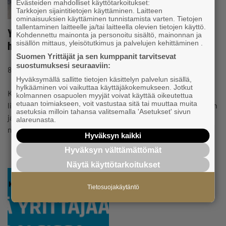
Evästeiden mahdolliset käyttötarkoitukset:
Tarkkojen sijaintitietojen käyttäminen. Laitteen
ominaisuuksien käyttäminen tunnistamista varten. Tietojen
tallentaminen laitteelle ja/tai laitteella olevien tietojen käyttö.
Yrittäjät toivovat muutoksia julkisiin
Kohdennettu mainonta ja personoitu sisältö, mainonnan ja
sisällön mittaus, yleisötutkimus ja palvelujen kehittäminen .
hankintaprosesseihin
Suomen Yrittäjät ja sen kumppanit tarvitsevat
suostumuksesi seuraaviin:
#VAALIT
8.4.2025 klo 14:43
Uutinen
Hyväksymällä sallitte tietojen käsittelyn palvelun sisällä,
hylkääminen voi vaikuttaa käyttäjäkokemukseen. Jotkut
Kainuun Yrittäjät näkee julkisissa hankinnoissa paljon
kolmannen osapuolen myyjät voivat käyttää oikeutettua
etuaan toimiakseen, voit vastustaa sitä tai muuttaa muita
liikevaihtopotentiaalia maakunnan yrityksille ja uskoo reilun
asetuksia milloin tahansa valitsemalla 'Asetukset' sivun
ja avoimen kilpailun kasvattavan kuntien verotuloja. Asia
alareunasta.
nousi…
Hyväksyn kaikki
Hyväksyn välttämättömät
Näytä käyttötarkoitukset
Tietosuojakäytäntö