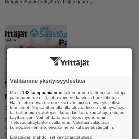
Nekalan-Koivistonkylän Yrittäjien jäsen,…
Välitämme yksityisyydestäsi
Me ja
182 kumppaniamme
tallennamme laitteeseesi tietoja
Pirkkalan Yrittäjät: Road Show
ja/tai haemme niitä, jotta voimme käsitellä henkilötietoja.
Näitä tietoja ovat esimerkiksi evästeissä olevat yksilölliset
tunnisteet. Napsauttamalla alla olevaa linkkiä voit hyväksyä
25.4.2023 klo 09:05
Tapahtuma
tai hallinnoida valintojasi, kuten kieltää oikeutettujen etujen
käyttämisen. Voit tehdä tämän myös myöhemmin
Pirkkalan Yrittäjien perinteinen ja suosittu Road Show
Tietosuojakäytäntö-sivullamme. Valintasi välitetään
starttaa jälleen! Torstaina 15.6.2023 lähtö Suupantorilta klo
kumppaneillemme, eivätkä ne vaikuta selaustietoihin.
12.00 ja päätteenä herkullinen ruokailu Bufferissa,…
Evästeiden mahdolliset käyttötarkoitukset: