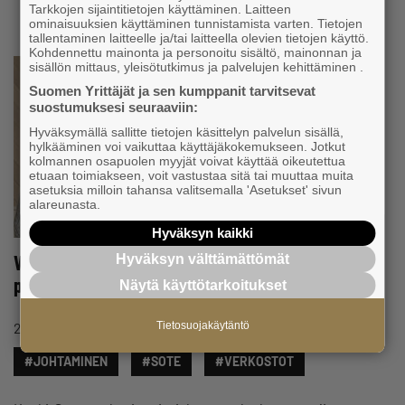
Tarkkojen sijaintitietojen käyttäminen. Laitteen
ominaisuuksien käyttäminen tunnistamista varten. Tietojen
tallentaminen laitteelle ja/tai laitteella olevien tietojen käyttö.
Kohdennettu mainonta ja personoitu sisältö, mainonnan ja
sisällön mittaus, yleisötutkimus ja palvelujen kehittäminen .
Suomen Yrittäjät ja sen kumppanit tarvitsevat
suostumuksesi seuraaviin:
Hyväksymällä sallitte tietojen käsittelyn palvelun sisällä,
hylkääminen voi vaikuttaa käyttäjäkokemukseen. Jotkut
kolmannen osapuolen myyjät voivat käyttää oikeutettua
etuaan toimiakseen, voit vastustaa sitä tai muuttaa muita
asetuksia milloin tahansa valitsemalla 'Asetukset' sivun
alareunasta.
Hyväksyn kaikki
Veli Puttonen Keski-Suomen hyvinvointialueen
Hyväksyn välttämättömät
palveluntuottajien vaikuttamistoimielimen ruoriin
Näytä käyttötarkoitukset
#HYVINVOINTI
Tietosuojakäytäntö
21.4.2023 klo 15:02
Uutinen
#JOHTAMINEN
#SOTE
#VERKOSTOT