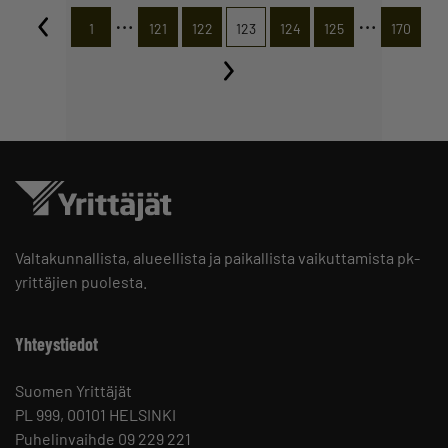
…
…
1
121
122
123
124
125
170
Valtakunnallista, alueellista ja paikallista vaikuttamista pk-
yrittäjien puolesta.
Yhteystiedot
Suomen Yrittäjät
PL 999, 00101 HELSINKI
Puhelinvaihde 09 229 221