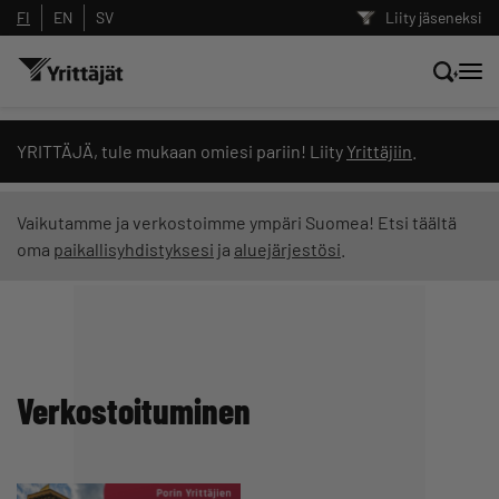
FI
EN
SV
Liity jäseneksi
Hae sivustolta tai kysy suoraan
YRITTÄJÄ, tule mukaan omiesi pariin! Liity
Yrittäjiin
.
Yrittäjien tekoälyltä
Vaikutamme ja verkostoimme ympäri Suomea! Etsi täältä
oma
paikallisyhdistyksesi
ja
aluejärjestösi
.
Hae
Suodata hakutuloksia: näytä kaikki sisältö
Verkostoituminen