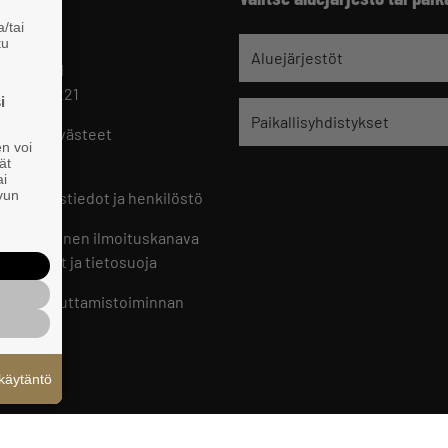
/tai
tu
jät
Aluejärjestöt
 HELSINKI
 09 229 221
i
Paikallisyhdistykset
oste ja evästeet
en voi
set
ät
ai
ivun
ön yhteystiedot ja henkilöstö
jien sisäinen ilmoituskanava
an ohjeet ja tietosuoja
jien vaikuttamistoiminnan
oste
käytäntö