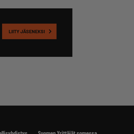
LIITY JÄSENEKSI
allisyhdistys
Suomen Yrittäjät somessa