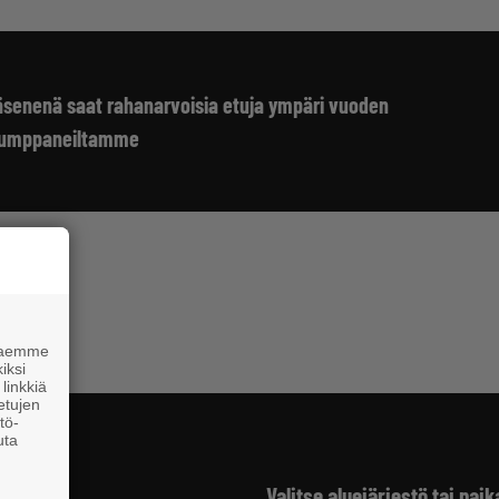
 jäsenenä saat rahanarvoisia etuja ympäri vuoden
kumppaneiltamme
 haemme
iksi
linkkiä
 etujen
tö-
uta
Valitse aluejärjestö tai paik