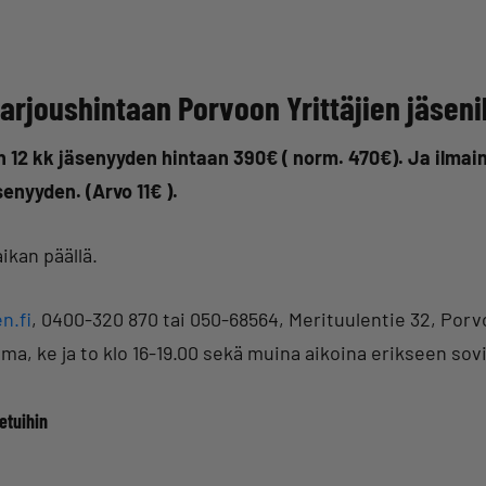
arjoushintaan Porvoon Yrittäjien jäsenil
in 12 kk jäsenyyden hintaan 390€ ( norm. 470€). Ja ilma
nyyden. (Arvo 11€ ).
ikan päällä.
n.fi
, 0400-320 870 tai 050-68564, Merituulentie 32, Porv
ma, ke ja to klo 16-19.00 sekä muina aikoina erikseen sov
etuihin