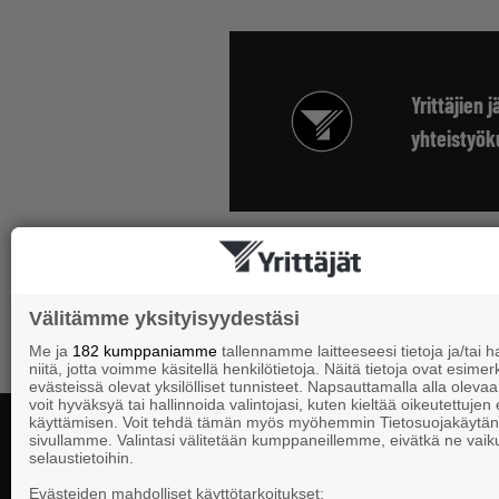
Yrittäjien
yhteistyö
Jäsenedut-listaukseen
Välitämme yksityisyydestäsi
Me ja
182 kumppaniamme
tallennamme laitteeseesi tietoja ja/tai
niitä, jotta voimme käsitellä henkilötietoja. Näitä tietoja ovat esimerk
evästeissä olevat yksilölliset tunnisteet. Napsauttamalla alla olevaa 
voit hyväksyä tai hallinnoida valintojasi, kuten kieltää oikeutettujen
käyttämisen. Voit tehdä tämän myös myöhemmin Tietosuojakäytän
sivullamme. Valintasi välitetään kumppaneillemme, eivätkä ne vaik
selaustietoihin.
Yhteystiedot
Evästeiden mahdolliset käyttötarkoitukset: