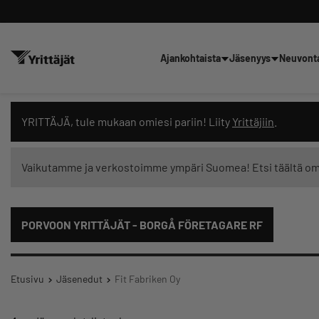
Ajankohtaista
Jäsenyys
Neuvont
Hae sivustolta tai kysy suoraan 
YRITTÄJÄ, tule mukaan omiesi pariin! Liity
Yrittäjiin
.
Vaikutamme ja verkostoimme ympäri Suomea! Etsi täältä o
Suodata hakutuloksia: näytä kaikki sisältö
PORVOON YRITTÄJÄT - BORGÅ FÖRETAGARE RF
Etusivu
Jäsenedut
Fit Fabriken Oy