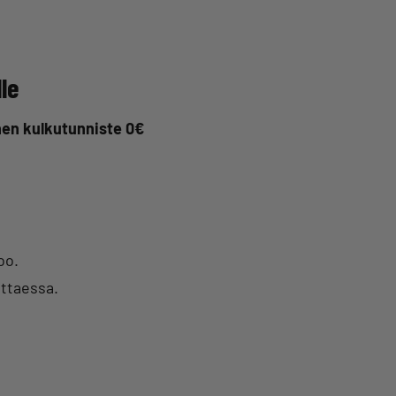
le
inen kulkutunniste 0€
oo.
ittaessa.