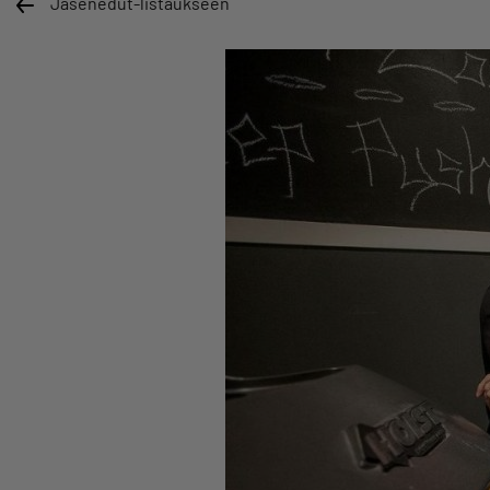
Jäsenedut-listaukseen