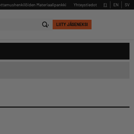
ttamushenkilöiden Materiaalipankki
Yhteystiedot
FI
EN
SV
LIITY JÄSENEKSI
Sulje
Hae