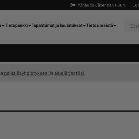
Kirjaudu Jäsenpalveluun
Luo
a
Tietopankki
Tapahtumat ja koulutukset
Tietoa meistä
Yrittäjien tekoälyltä
ma
paikallisyhdistyksesi
ja
aluejärjestösi
.