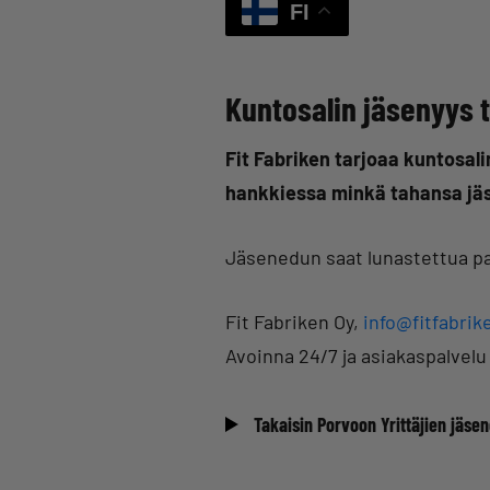
FI
Kuntosalin jäsenyys t
Fit Fabriken tarjoaa kuntosal
hankkiessa minkä tahansa jäse
Jäsenedun saat lunastettua pa
Fit Fabriken Oy,
info@fitfabrike
Avoinna 24/7 ja asiakaspalvelu 
Takaisin Porvoon Yrittäjien jäsen