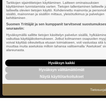
Tarkkojen sijaintitietojen käyttäminen. Laitteen ominaisuuksien
käyttäminen tunnistamista varten. Tietojen tallentaminen laitteelle ja
laitteella olevien tietojen käyttö. Kohdennettu mainonta ja personoi
Suomen Yrittä
sisältö, mainonnan ja sisällön mittaus, yleisötutkimus ja palvelujen
Valtakunnallista, alueellista ja paikallista
PL 999, 00101
kehittäminen .
vaikuttamista pk-yrittäjien puolesta.
Puhelinvaihde
Suomen Yrittäjät ja sen kumppanit tarvitsevat suostumukses
seuraaviin:
Tietosuojasel
Hyväksymällä sallitte tietojen käsittelyn palvelun sisällä, hylkäämin
Evästeasetuk
vaikuttaa käyttäjäkokemukseen. Jotkut kolmannen osapuolen myyj
voivat käyttää oikeutettua etuaan toimiakseen, voit vastustaa sitä t
muuttaa muita asetuksia milloin tahansa valitsemalla 'Asetukset' s
Keskusjärjest
alareunasta.
Suomen Yrittä
Ilmoituskanav
Hyväksyn kaikki
Hyväksyn välttämättömät
Suomen Yrittä
Näytä käyttötarkoitukset
tietosuojasel
Tietosuoja