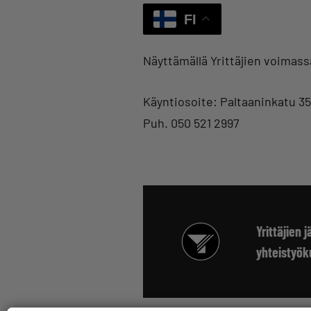
FI
Näyttämällä Yrittäjien voimass
Käyntiosoite: Paltaaninkatu 35
Puh. 050 521 2997
Yrittäjien
yhteistyö