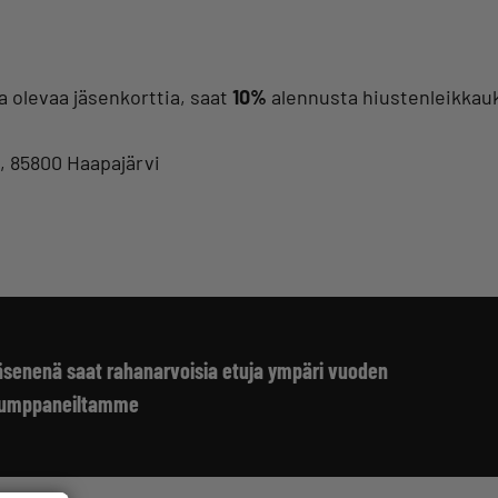
a olevaa jäsenkorttia, saat
10%
alennusta hiustenleikkauks
, 85800 Haapajärvi
 jäsenenä saat rahanarvoisia etuja ympäri vuoden
kumppaneiltamme