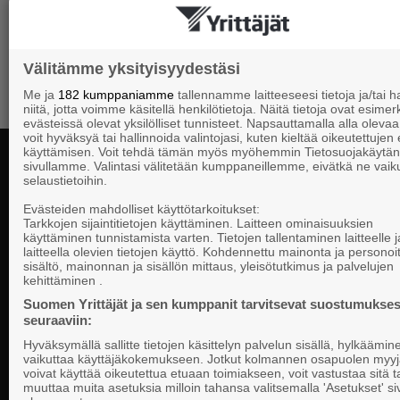
Jäsenedut-listaukseen
Välitämme yksityisyydestäsi
Me ja
182 kumppaniamme
tallennamme laitteeseesi tietoja ja/tai
niitä, jotta voimme käsitellä henkilötietoja. Näitä tietoja ovat esimerk
evästeissä olevat yksilölliset tunnisteet. Napsauttamalla alla olevaa 
voit hyväksyä tai hallinnoida valintojasi, kuten kieltää oikeutettujen
käyttämisen. Voit tehdä tämän myös myöhemmin Tietosuojakäytän
sivullamme. Valintasi välitetään kumppaneillemme, eivätkä ne vaik
selaustietoihin.
Yhteystiedot
Evästeiden mahdolliset käyttötarkoitukset:
Tarkkojen sijaintitietojen käyttäminen. Laitteen ominaisuuksien
käyttäminen tunnistamista varten. Tietojen tallentaminen laitteelle ja
laitteella olevien tietojen käyttö. Kohdennettu mainonta ja personoi
Suomen Yrittä
sisältö, mainonnan ja sisällön mittaus, yleisötutkimus ja palvelujen
Valtakunnallista, alueellista ja paikallista
PL 999, 00101
kehittäminen .
vaikuttamista pk-yrittäjien puolesta.
Puhelinvaihde
Suomen Yrittäjät ja sen kumppanit tarvitsevat suostumukses
seuraaviin:
Tietosuojasel
Hyväksymällä sallitte tietojen käsittelyn palvelun sisällä, hylkäämin
Evästeasetuk
vaikuttaa käyttäjäkokemukseen. Jotkut kolmannen osapuolen myyj
voivat käyttää oikeutettua etuaan toimiakseen, voit vastustaa sitä t
muuttaa muita asetuksia milloin tahansa valitsemalla 'Asetukset' s
Keskusjärjest