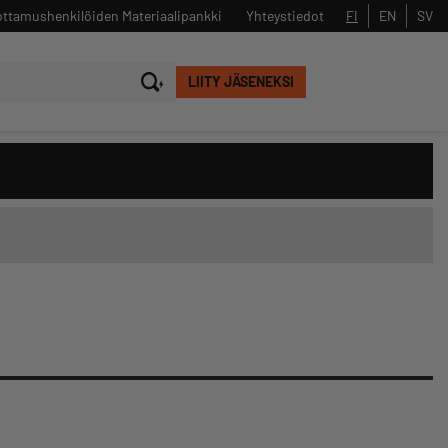
ttamushenkilöiden Materiaalipankki
Yhteystiedot
FI
EN
SV
LIITY JÄSENEKSI
Sulje
Hae