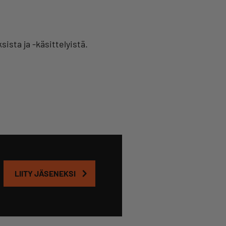
ista ja -käsittelyistä.
LIITY JÄSENEKSI