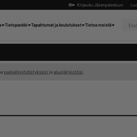
Kirjaudu Jäsenpalveluun
Luo
a
Tietopankki
Tapahtumat ja koulutukset
Tietoa meistä
Yrittäjien tekoälyltä
ma
paikallisyhdistyksesi
ja
aluejärjestösi
.