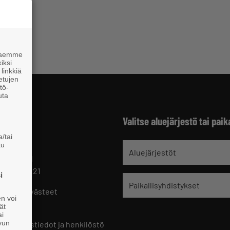
 haemme
iksi
linkkiä
 etujen
tö-
uta
Valitse aluejärjestö tai paik
/tai
tu
jät
Aluejärjestöt
 HELSINKI
 09 229 221
i
Paikallisyhdistykset
oste ja evästeet
en voi
set
ät
ai
ivun
ön yhteystiedot ja henkilöstö