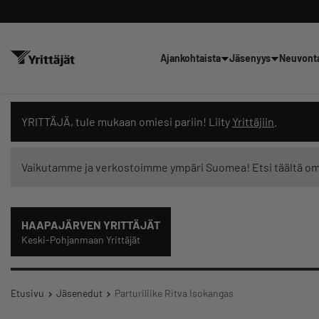
Ajankohtaista
Jäsenyys
Neuvont
Hae sivustolta tai kysy suoraan 
YRITTÄJÄ, tule mukaan omiesi pariin! Liity
Yrittäjiin
.
Vaikutamme ja verkostoimme ympäri Suomea! Etsi täältä o
Suodata hakutuloksia: näytä kaikki sisältö
HAAPAJÄRVEN YRITTÄJÄT
Keski-Pohjanmaan Yrittäjät
Etusivu
Jäsenedut
Parturiliike Ritva Isokangas