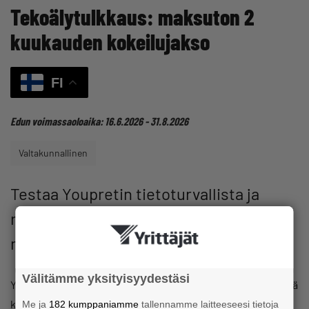
Tekoälytulkkaus: maksuton 2
kuukauden kokeilujakso
FI
Edun voimassaoloaika:
16.6.2026
31.8.2026
Valtakunnallinen
Testaa Youpretin tietoturvallista ja
reaaliaikaista tekoälytulkkausta
maksutta 2 kuukauden ajan!
Välitämme yksityisyydestäsi
Youpret tekoälytulkkaus tulkkaa puhutun puheen ja kääntää
kirjoitetun tekstin 90 eri kielelle. Se on Google Kääntäjää
Me ja
182 kumppaniamme
tallennamme laitteeseesi tietoja