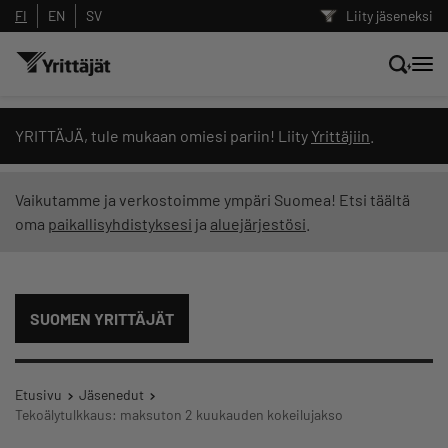
FI
EN
SV
Liity jäseneksi
Hae sivustolta tai kysy suoraan
YRITTÄJÄ, tule mukaan omiesi pariin! Liity
Yrittäjiin
.
Yrittäjien tekoälyltä
Vaikutamme ja verkostoimme ympäri Suomea! Etsi täältä
oma
paikallisyhdistyksesi
ja
aluejärjestösi
.
Hae
Suodata hakutuloksia: näytä kaikki sisältö
SUOMEN YRITTÄJÄT
Etusivu
Jäsenedut
Tekoälytulkkaus: maksuton 2 kuukauden kokeilujakso