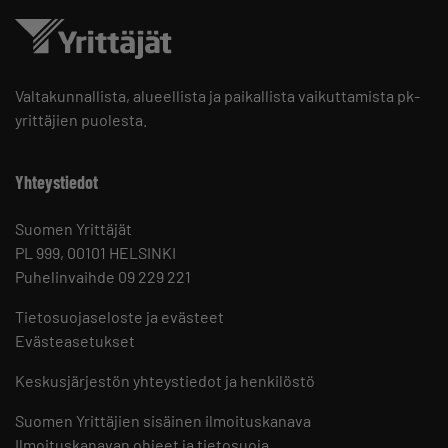
Valtakunnallista, alueellista ja paikallista vaikuttamista pk-
yrittäjien puolesta.
Yhteystiedot
Suomen Yrittäjät
PL 999, 00101 HELSINKI
Puhelinvaihde 09 229 221
Tietosuojaseloste ja evästeet
Evästeasetukset
Keskusjärjestön yhteystiedot ja henkilöstö
Suomen Yrittäjien sisäinen ilmoituskanava
Ilmoituskanavan ohjeet ja tietosuoja