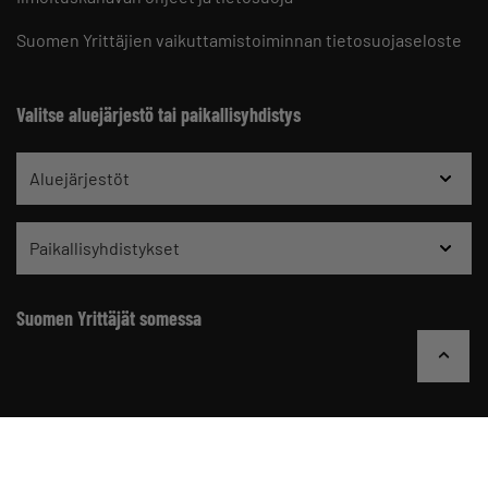
Suomen Yrittäjien vaikuttamistoiminnan tietosuojaseloste
Valitse aluejärjestö tai paikallisyhdistys
Aluejärjestöt
Paikallisyhdistykset
Suomen Yrittäjät somessa