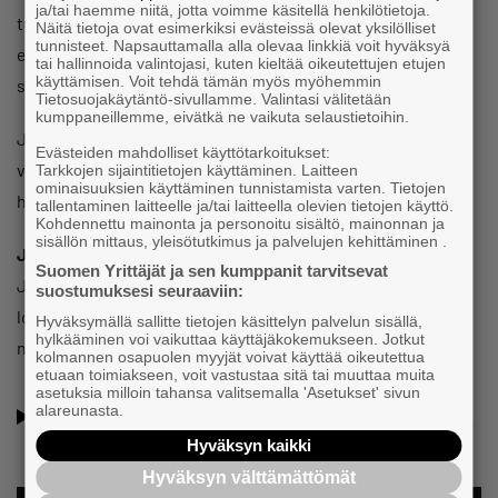
ja/tai haemme niitä, jotta voimme käsitellä henkilötietoja.
turvallisempi ratkaisu helppoihin asioimistilanteisiin
Näitä tietoja ovat esimerkiksi evästeissä olevat yksilölliset
tunnisteet. Napsauttamalla alla olevaa linkkiä voit hyväksyä
esimerkiksi asiakaspalvelussa, neuvontatilanteissa tai
tai hallinnoida valintojasi, kuten kieltää oikeutettujen etujen
käyttämisen. Voit tehdä tämän myös myöhemmin
sisäisessä viestinnässä.
Tietosuojakäytäntö-sivullamme. Valintasi välitetään
kumppaneillemme, eivätkä ne vaikuta selaustietoihin.
Jäsenetu on tarkoitettu kaikille Suomen Yrittäjien jäsenille
Evästeiden mahdolliset käyttötarkoitukset:
valtakunnallisesti. Edun voi hyödyntää yritykselle tai
Tarkkojen sijaintitietojen käyttäminen. Laitteen
ominaisuuksien käyttäminen tunnistamista varten. Tietojen
henkilökohtaisesti.
tallentaminen laitteelle ja/tai laitteella olevien tietojen käyttö.
Kohdennettu mainonta ja personoitu sisältö, mainonnan ja
sisällön mittaus, yleisötutkimus ja palvelujen kehittäminen .
Jäsen, näin lunastat edun!
Jos olet jo kirjautunut
Suomen Yrittäjät ja sen kumppanit tarvitsevat
Jäsenpalveluun, edun lunastusohjeet löydät tämän sivun
suostumuksesi seuraaviin:
lopussa olevasta tietokentästä. Jos lisätietokenttä ei
Hyväksymällä sallitte tietojen käsittelyn palvelun sisällä,
hylkääminen voi vaikuttaa käyttäjäkokemukseen. Jotkut
näy,
kirjaudu Jäsenpalveluun
.
kolmannen osapuolen myyjät voivat käyttää oikeutettua
etuaan toimiakseen, voit vastustaa sitä tai muuttaa muita
asetuksia milloin tahansa valitsemalla 'Asetukset' sivun
alareunasta.
Tutustu Youpretin muihin etuihin
Hyväksyn kaikki
Hyväksyn välttämättömät