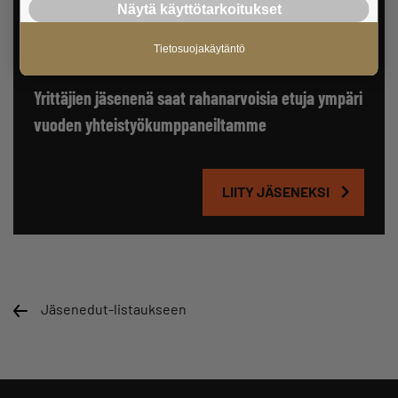
Näytä käyttötarkoitukset
Tietosuojakäytäntö
Yrittäjien jäsenenä saat rahanarvoisia etuja ympäri
vuoden yhteistyökumppaneiltamme
LIITY JÄSENEKSI
Jäsenedut-listaukseen