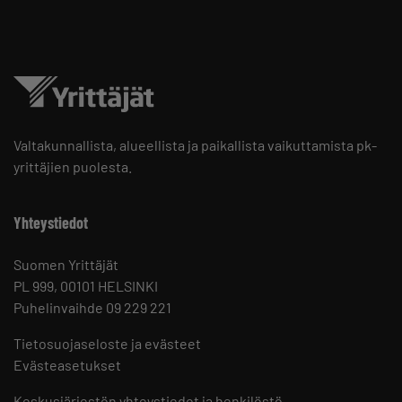
Valtakunnallista, alueellista ja paikallista vaikuttamista pk-
yrittäjien puolesta.
Yhteystiedot
Suomen Yrittäjät
PL 999, 00101 HELSINKI
Puhelinvaihde 09 229 221
Tietosuojaseloste ja evästeet
Evästeasetukset
Keskusjärjestön yhteystiedot ja henkilöstö