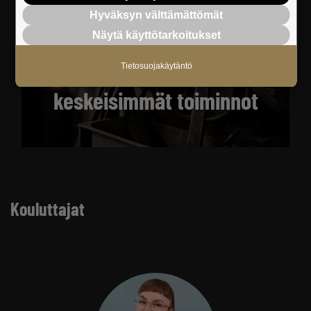
Hyväksyn välttämättömät
Näytä käyttötarkoitukset
Meta Business Suiten
Tietosuojakäytäntö
keskeisimmät toiminnot
Kouluttajat