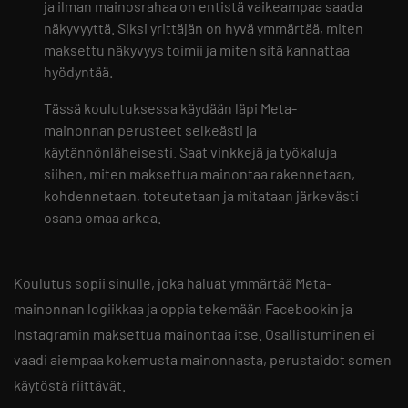
ja ilman mainosrahaa on entistä vaikeampaa saada
näkyvyyttä. Siksi yrittäjän on hyvä ymmärtää, miten
maksettu näkyvyys toimii ja miten sitä kannattaa
hyödyntää.
Tässä koulutuksessa käydään läpi Meta-
mainonnan perusteet selkeästi ja
käytännönläheisesti. Saat vinkkejä ja työkaluja
siihen, miten maksettua mainontaa rakennetaan,
kohdennetaan, toteutetaan ja mitataan järkevästi
osana omaa arkea.
Koulutus sopii sinulle, joka haluat ymmärtää Meta-
mainonnan logiikkaa ja oppia tekemään Facebookin ja
Instagramin maksettua mainontaa itse. Osallistuminen ei
vaadi aiempaa kokemusta mainonnasta, perustaidot somen
käytöstä riittävät.