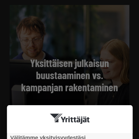
Yksittäisen julkaisun
buustaaminen vs.
kampanjan rakentaminen
Välitämme yksityisyydestäsi