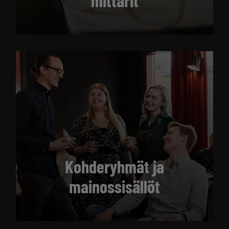
mittarit
Kohderyhmät ja
mainossisällöt