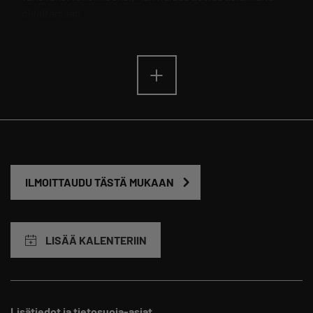
oivaltamaan,
ILMOITTAUDU TÄSTÄ MUKAAN
LISÄÄ KALENTERIIN
Lisätiedot ja tietosuoja-asiat