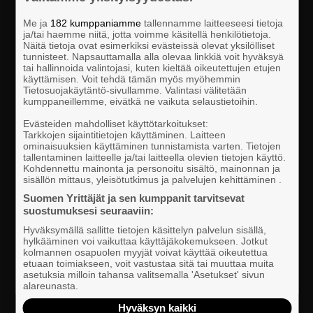
Me ja
182 kumppaniamme
tallennamme laitteeseesi tietoja
ja/tai haemme niitä, jotta voimme käsitellä henkilötietoja.
Näitä tietoja ovat esimerkiksi evästeissä olevat yksilölliset
tunnisteet. Napsauttamalla alla olevaa linkkiä voit hyväksyä
tai hallinnoida valintojasi, kuten kieltää oikeutettujen etujen
käyttämisen. Voit tehdä tämän myös myöhemmin
Tietosuojakäytäntö-sivullamme. Valintasi välitetään
kumppaneillemme, eivätkä ne vaikuta selaustietoihin.
Evästeiden mahdolliset käyttötarkoitukset:
Mainosten tekeminen vaihe
Tarkkojen sijaintitietojen käyttäminen. Laitteen
ominaisuuksien käyttäminen tunnistamista varten. Tietojen
vaiheelta
tallentaminen laitteelle ja/tai laitteella olevien tietojen käyttö.
Kohdennettu mainonta ja personoitu sisältö, mainonnan ja
sisällön mittaus, yleisötutkimus ja palvelujen kehittäminen .
Suomen Yrittäjät ja sen kumppanit tarvitsevat
suostumuksesi seuraaviin:
Hyväksymällä sallitte tietojen käsittelyn palvelun sisällä,
hylkääminen voi vaikuttaa käyttäjäkokemukseen. Jotkut
kolmannen osapuolen myyjät voivat käyttää oikeutettua
etuaan toimiakseen, voit vastustaa sitä tai muuttaa muita
asetuksia milloin tahansa valitsemalla 'Asetukset' sivun
alareunasta.
Hyväksyn kaikki