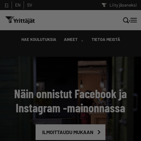
FI
EN
SV
Liity jäseneksi
Hae sivustolta tai kysy suoraan
HAE KOULUTUKSIA
AIHEET
TIETOA MEISTÄ
Yrittäjien tekoälyltä
Hae
Näin onnistut Facebook ja
Suodata hakutuloksia: näytä kaikki sisältö
Instagram -mainonnassa
ILMOITTAUDU MUKAAN