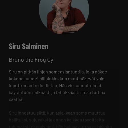
Siru Salminen
Bruno the Frog Oy
Siru on pitkän linjan someasiantuntija, joka näkee
kokonaisuudet silloinkin, kun muut näkevät vain
loputtoman to do -listan. Hän vie suunnitelmat
käytäntöön selkeästi ja tehokkaasti ilman turhaa
säätöä.
Siru innostuu siitä, kun asiakkaan some muuttuu
hallituksi, sujuvaksi ja ennen kaikkea tavoitteita
tukevaksi tekemiseksi. Hän haluaa auttaa asiakkaita