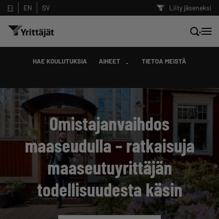
FI
EN
SV
Liity jäseneksi
Hae sivustolta tai kysy suoraan
HAE KOULUTUKSIA
AIHEET
TIETOA MEISTÄ
Yrittäjien tekoälyltä
Hae
Omistajanvaihdos
maaseudulla – ratkaisuja
Suodata hakutuloksia: näytä kaikki sisältö
maaseutuyrittäjän
todellisuudesta käsin