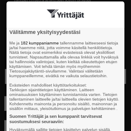
yrityskauppaa sekä omistajanvaihdosta
realistisesti, huomioiden tunnesiteet,
maaomaisuuden erityispiirteet, ja
maaseutuyritysten erityisriskit ja mahdollisuudet.
Välitämme yksityisyydestäsi
Hinta:
Maksuton
Me ja
182 kumppaniamme
tallennamme laitteeseesi tietoja
ja/tai haemme niitä, jotta voimme käsitellä henkilötietoja.
Ilmoittautuminen avautuu lähiaikoina.
Näitä tietoja ovat esimerkiksi evästeissä olevat yksilölliset
tunnisteet. Napsauttamalla alla olevaa linkkiä voit hyväksyä
tai hallinnoida valintojasi, kuten kieltää oikeutettujen etujen
käyttämisen. Voit tehdä tämän myös myöhemmin
Tietosuojakäytäntö-sivullamme. Valintasi välitetään
Omistajanvaihdosfoorumin kumppanit
kumppaneillemme, eivätkä ne vaikuta selaustietoihin.
Evästeiden mahdolliset käyttötarkoitukset:
Tarkkojen sijaintitietojen käyttäminen. Laitteen
ominaisuuksien käyttäminen tunnistamista varten. Tietojen
tallentaminen laitteelle ja/tai laitteella olevien tietojen käyttö.
ILMOITTAUDU TÄSTÄ MUKAAN
Kohdennettu mainonta ja personoitu sisältö, mainonnan ja
sisällön mittaus, yleisötutkimus ja palvelujen kehittäminen .
Suomen Yrittäjät ja sen kumppanit tarvitsevat
suostumuksesi seuraaviin:
LISÄÄ KALENTERIIN
Hyväksymällä sallitte tietojen käsittelyn palvelun sisällä,