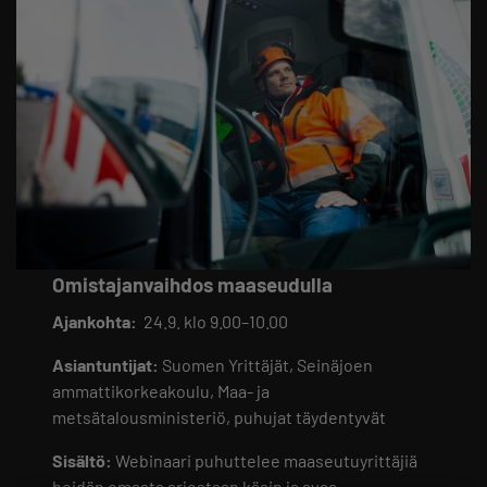
Omistajanvaihdos maaseudulla
Ajankohta:
24.9. klo 9.00–10.00
Asiantuntijat:
Suomen Yrittäjät, Seinäjoen
ammattikorkeakoulu, Maa- ja
metsätalousministeriö, puhujat täydentyvät
Sisältö:
Webinaari puhuttelee maaseutuyrittäjiä
heidän omasta arjestaan käsin ja avaa