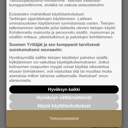
Tietosuojakäytäntö-sivullamme. Valintasi välitetään
kumppaneillemme, eivätkä ne vaikuta selaustietoihin.
Evästeiden mahdolliset käyttötarkoitukset:
Tarkkojen sijaintitietojen käyttäminen. Laitteen
ominaisuuksien käyttäminen tunnistamista varten. Tietojen
tallentaminen laitteelle ja/tai laitteella olevien tietojen käyttö.
Kohdennettu mainonta ja personoitu sisältö, mainonnan ja
sisällön mittaus, yleisötutkimus ja palvelujen kehittäminen .
Suomen Yrittäjät ja sen kumppanit tarvitsevat
suostumuksesi seuraaviin:
Hyväksymällä sallitte tietojen käsittelyn palvelun sisällä,
hylkääminen voi vaikuttaa käyttäjäkokemukseen. Jotkut
kolmannen osapuolen myyjät voivat käyttää oikeutettua
etuaan toimiakseen, voit vastustaa sitä tai muuttaa muita
asetuksia milloin tahansa valitsemalla 'Asetukset' sivun
alareunasta.
Hyväksyn kaikki
Hyväksyn välttämättömät
Näytä käyttötarkoitukset
Tietosuojakäytäntö