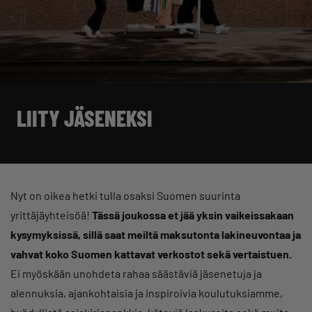
LIITY JÄSENEKSI
Nyt on oikea hetki tulla osaksi Suomen suurinta
yrittäjäyhteisöä!
Tässä joukossa et jää yksin vaikeissakaan
kysymyksissä, sillä saat meiltä maksutonta lakineuvontaa ja
vahvat koko Suomen kattavat verkostot sekä vertaistuen.
Ei myöskään unohdeta rahaa säästäviä jäsenetuja ja
alennuksia, ajankohtaisia ja inspiroivia koulutuksiamme,