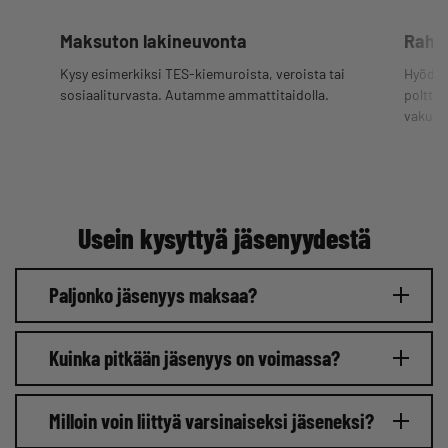
Maksuton lakineuvonta
Rahan
Kysy esimerkiksi TES-kiemuroista, veroista tai
Hyödyn
sosiaaliturvasta. Autamme ammattitaidolla.
polttoa
vakuut
Usein kysyttyä jäsenyydestä
Paljonko jäsenyys maksaa?
Kuinka pitkään jäsenyys on voimassa?
Milloin voin liittyä varsinaiseksi jäseneksi?