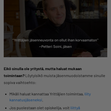
Eikö sinulla ole yritystä, mutta haluat mukaan
toimintaan?
Löytyisikö muista jäsenmuodoistamme sinulle
sopiva vaihtoehto:
Mikäli haluat kannattaa Yrittäjien toimintaa,
liity
kannatusjäseneksi
.
Jos puolestaan olet opiskelija, voit
liittyä