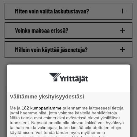
Miten voin valita laskutustavan?
Voinko maksaa erissä?
Milloin voin käyttää jäsenetuja?
Tee hyvä päätös ja liity
Välitämme yksityisyydestäsi
Me ja
182 kumppaniamme
tallennamme laitteeseesi tietoja
ja/tai haemme niitä, jotta voimme käsitellä henkilötietoja.
Näitä tietoja ovat esimerkiksi evästeissä olevat yksilölliset
tunnisteet. Napsauttamalla alla olevaa linkkiä voit hyväksyä
tai hallinnoida valintojasi, kuten kieltää oikeutettujen etujen
käyttämisen. Voit tehdä tämän myös myöhemmin