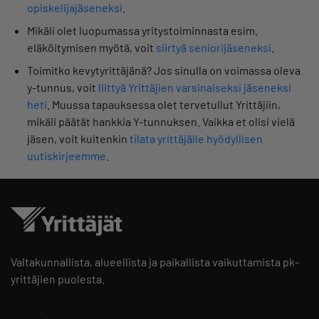
opiskelijajäseneksi
.
Mikäli olet luopumassa yritystoiminnasta esim.
eläköitymisen myötä, voit
siirtyä seniorijäseneksi
.
Toimitko kevytyrittäjänä? Jos sinulla on voimassa oleva
y-tunnus, voit
liittyä Yrittäjien varsinaiseksi jäseneksi
heti
. Muussa tapauksessa olet tervetullut Yrittäjiin,
mikäli päätät hankkia Y-tunnuksen. Vaikka et olisi vielä
jäsen, voit kuitenkin
tilata yrittäjälle hyödyllisen
uutiskirjeemme
.
Valtakunnallista, alueellista ja paikallista vaikuttamista pk-
yrittäjien puolesta.