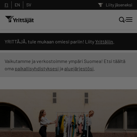
FI
EN
SV
Liity jäseneksi
Hae sivustolta tai kysy suoraan
YRITTÄJÄ, tule mukaan omiesi pariin! Liity
Yrittäjiin
.
Yrittäjien tekoälyltä
Vaikutamme ja verkostoimme ympäri Suomea! Etsi täältä
oma
paikallisyhdistyksesi
ja
aluejärjestösi
.
Hae
Suodata hakutuloksia: näytä kaikki sisältö