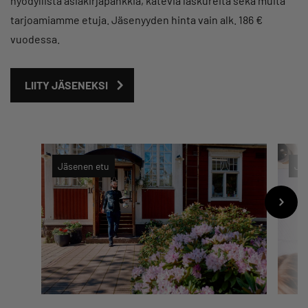
hyödyllistä asiakirjapankkia, käteviä laskureita sekä muita
tarjoamiamme etuja. Jäsenyyden hinta vain alk. 186 €
vuodessa.
LIITY JÄSENEKSI
Jäsenen etu
Jä