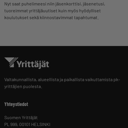
Nyt saat puhelimeesi niin jäsenkorttisi, jäsenetusi,
tuoreimmat yrittäjäuutiset kuin myös hyödylliset
koulutukset sekä kiinnostavimmat tapahtumat.
Valtakunnallista, alueellista ja paikallista vaikuttamista pk-
yrittäjien puolesta.
Yhteystiedot
Suomen Yrittäjät
PL 999, 00101 HELSINKI