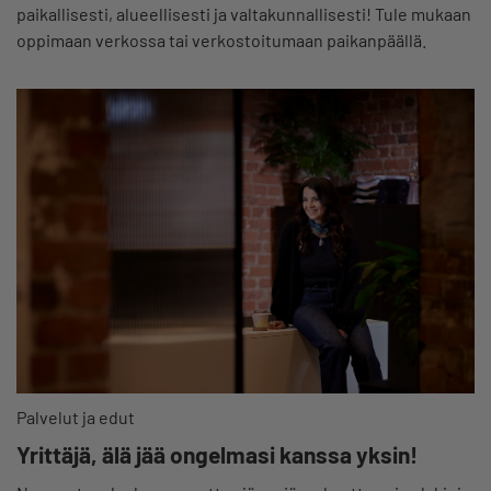
paikallisesti, alueellisesti ja valtakunnallisesti! Tule mukaan
oppimaan verkossa tai verkostoitumaan paikanpäällä.
Palvelut ja edut
Yrittäjä, älä jää ongelmasi kanssa yksin!