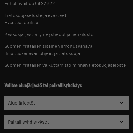
Puhelinvaihde 09 229 221
Tietosuojaseloste ja evästeet
Evästeasetukset
Keskusjärjestön yhteystiedot ja henkilöstö
Suomen Yrittäjien sisäinen ilmoituskanava
Ilmoituskanavan ohjeet ja tietosuoja
Suomen Yrittäjien vaikuttamistoiminnan tietosuojaseloste
Valitse aluejärjestö tai paikallisyhdistys
Aluejärjestöt
Paikallisyhdistykset