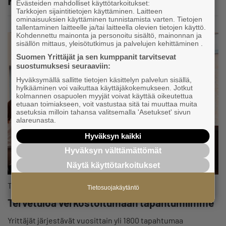
Evästeiden mahdolliset käyttötarkoitukset:
Tarkkojen sijaintitietojen käyttäminen. Laitteen
ominaisuuksien käyttäminen tunnistamista varten. Tietojen
tallentaminen laitteelle ja/tai laitteella olevien tietojen käyttö.
Kohdennettu mainonta ja personoitu sisältö, mainonnan ja
sisällön mittaus, yleisötutkimus ja palvelujen kehittäminen .
Suomen Yrittäjät ja sen kumppanit tarvitsevat
suostumuksesi seuraaviin:
Hyväksymällä sallitte tietojen käsittelyn palvelun sisällä,
hylkääminen voi vaikuttaa käyttäjäkokemukseen. Jotkut
kolmannen osapuolen myyjät voivat käyttää oikeutettua
etuaan toimiakseen, voit vastustaa sitä tai muuttaa muita
asetuksia milloin tahansa valitsemalla 'Asetukset' sivun
alareunasta.
Hyväksyn kaikki
Hyväksyn välttämättömät
Näytä käyttötarkoitukset
Tapahtuma
Tietosuojakäytäntö
Tervetuloa verkostoitumaan tapahtumiimme
Yrittäjät järjestävät vuosittain yli 1800 tapahtumaa