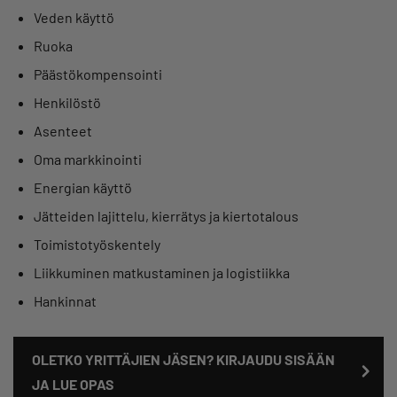
Veden käyttö
Ruoka
Päästökompensointi
Henkilöstö
Asenteet
Oma markkinointi
Energian käyttö
Jätteiden lajittelu, kierrätys ja kiertotalous
Toimistotyöskentely
Liikkuminen matkustaminen ja logistiikka
Hankinnat
OLETKO YRITTÄJIEN JÄSEN? KIRJAUDU SISÄÄN
JA LUE OPAS