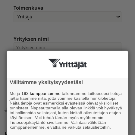
Toimenkuva
Yrityksen nimi
Lataamalla oppaan annat suostumuksesi Yrittäjille olla sinuun
yhteydessä ja lähettää sinulle sähköistä markkinointiviestintää.
Välitämme yksityisyydestäsi
Lataa opas
Me ja
182 kumppaniamme
tallennamme laitteeseesi tietoja
ja/tai haemme niitä, jotta voimme käsitellä henkilötietoja.
Näitä tietoja ovat esimerkiksi evästeissä olevat yksilölliset
tunnisteet. Napsauttamalla alla olevaa linkkiä voit hyväksyä
Jaa
tai hallinnoida valintojasi, kuten kieltää oikeutettujen etujen
käyttämisen. Voit tehdä tämän myös myöhemmin
Tietosuojakäytäntö-sivullamme. Valintasi välitetään
kumppaneillemme, eivätkä ne vaikuta selaustietoihin.
Katso myös