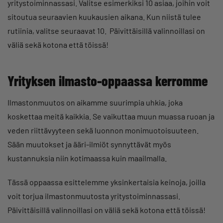
yritystoiminnassasi. Valitse esimerkiksi 10 asiaa, joihin voit
sitoutua seuraavien kuukausien aikana. Kun niistä tulee
rutiinia, valitse seuraavat 10. Päivittäisillä valinnoillasi on
väliä sekä kotona että töissä!
Yrityksen ilmasto-oppaassa kerromme
Ilmastonmuutos on aikamme suurimpia uhkia, joka
koskettaa meitä kaikkia. Se vaikuttaa muun muassa ruoan ja
veden riittävyyteen sekä luonnon monimuotoisuuteen.
Sään muutokset ja ääri-ilmiöt synnyttävät myös
kustannuksia niin kotimaassa kuin maailmalla.
Tässä oppaassa esittelemme yksinkertaisia keinoja, joilla
voit torjua ilmastonmuutosta yritystoiminnassasi.
Päivittäisillä valinnoillasi on väliä sekä kotona että töissä!