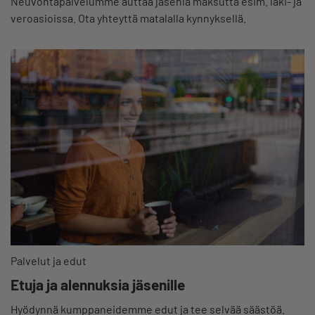
Neuvontapalvelumme auttaa jäseniä maksutta esim. laki- ja
veroasioissa. Ota yhteyttä matalalla kynnyksellä.
Palvelut ja edut
Etuja ja alennuksia jäsenille
Hyödynnä kumppaneidemme edut ja tee selvää säästöä.