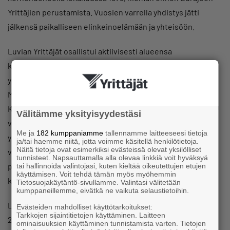
Yrittäjien perustamista. Vuosien varrella yhdistys jätti
jälkensä paikalliseen elinkeinoelämään ja yhteisöön.
Luvian Yrittäjät osallistui aktiivisesti alueensa
kehittämiseen, ja vuodesta 2011 lähtien Luvian kunnan ja
yrittäjien uudistettu elinkeinotiimi toimi alueen hyväksi.
Myös muun muassa Osallistuminen Turun
Kauppakorkeakoulun yrittäjyysprofessuurin hankintaan
Välitämme yksityisyydestäsi
vuosina 2011–2016 osoitti Luvian Yrittäjien sitoutumista
Me ja
182 kumppaniamme
tallennamme laitteeseesi tietoja
yrittäjyyden edistämiseen myös tiedemaailmassa. Yhdistys
ja/tai haemme niitä, jotta voimme käsitellä henkilötietoja.
Näitä tietoja ovat esimerkiksi evästeissä olevat yksilölliset
valittiin kaksi kertaa Satakunnan Yrittäjien parhaaksi
tunnisteet. Napsauttamalla alla olevaa linkkiä voit hyväksyä
paikallisyhdistyksesi alle 100:n jäsenen yrittäjäyhteisön
tai hallinnoida valintojasi, kuten kieltää oikeutettujen etujen
käyttämisen. Voit tehdä tämän myös myöhemmin
kategoriassa.
Tietosuojakäytäntö-sivullamme. Valintasi välitetään
kumppaneillemme, eivätkä ne vaikuta selaustietoihin.
Leader+ -matkailuhanke ”Tuulta purjeisiin Luvialla” vuosina
Evästeiden mahdolliset käyttötarkoitukset:
Tarkkojen sijaintitietojen käyttäminen. Laitteen
2013–2014 sekä rooli Laitakarin talvitapahtuman
ominaisuuksien käyttäminen tunnistamista varten. Tietojen