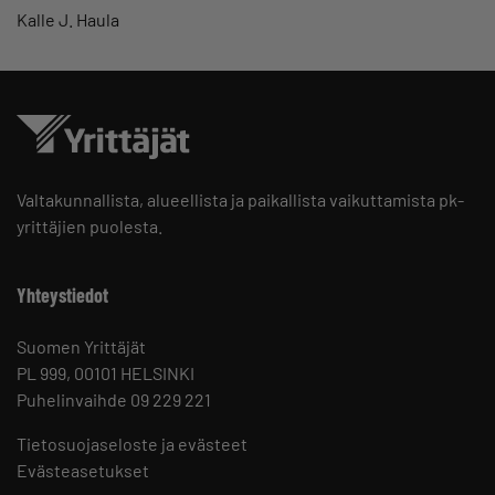
Kalle J. Haula
Valtakunnallista, alueellista ja paikallista vaikuttamista pk-
yrittäjien puolesta.
Yhteystiedot
Suomen Yrittäjät
PL 999, 00101 HELSINKI
Puhelinvaihde 09 229 221
Tietosuojaseloste ja evästeet
Evästeasetukset