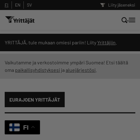
FI
EN
SV
Liity jäseneksi
Hae sivustolta tai kysy suoraan
YRITTÄJÄ, tule mukaan omiesi pariin! Liity
Yrittäjiin
.
Yrittäjien tekoälyltä
Vaikutamme ja verkostoimme ympäri Suomea! Etsi täältä
oma
paikallisyhdistyksesi
ja
aluejärjestösi
.
Hae
Suodata hakutuloksia: näytä kaikki sisältö
EURAJOEN YRITTÄJÄT
FI