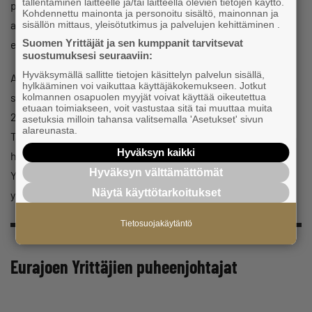
tallentaminen laitteelle ja/tai laitteella olevien tietojen käyttö.
perustamisessa vahvistivat yhdistyksen asemaa
Kohdennettu mainonta ja personoitu sisältö, mainonnan ja
alueellisena toimijana. Luvian suvimarkkinat ja
sisällön mittaus, yleisötutkimus ja palvelujen kehittäminen .
Suomen Yrittäjät ja sen kumppanit tarvitsevat
elomarkkinat toivat iloa ja vilskettä paikalliseen elämään.
suostumuksesi seuraaviin:
Hyväksymällä sallitte tietojen käsittelyn palvelun sisällä,
Aktiivisen toiminnan päätteeksi Luvian Yrittäjät päättivät
hylkääminen voi vaikuttaa käyttäjäkokemukseen. Jotkut
sulautua Eurajoen Yrittäjiin, ja lopettamiskokous pidettiin
kolmannen osapuolen myyjät voivat käyttää oikeutettua
etuaan toimiakseen, voit vastustaa sitä tai muuttaa muita
28. joulukuuta 2018. Kokousta johti yksi perustajajäsenistä,
asetuksia milloin tahansa valitsemalla 'Asetukset' sivun
alareunasta.
Terttu Aho, jättäen jäähyväiset Luvian Yrittäjien hienolle
Hyväksyn kaikki
historialle. Yhdistyksen tarina jatkuu nyt osana Eurajoen
Hyväksyn välttämättömät
Yrittäjät ry:tä, joka kantaa mukanaan molempien alueiden
Näytä käyttötarkoitukset
yrittäjyyden värikästä perinnettä.
Tietosuojakäytäntö
Eurajoen Yrittäjien puheenjohtajat