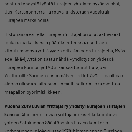
osoitus tehdystä työstä Eurajoen yhteisen hyvän vuoksi.
Uusi Kartanonherra- ja rouva julkistetaan vuosittain
Eurajoen Markkinoilla.
Historiansa varrella Eurajoen Yrittäjät on ollut aktiivisesti
mukana paikallisessa päätöksenteossa, osoittaen
sitoutumisensa yrittäjyyden edistämiseen Eurajoella. Myös
edelläkävijyyttä on saatu nähdä – yhdistys on yhdessä
Eurajoen kunnon ja TVO:n kanssa tuonut Eurajoen
Vesitornille Suomen ensimmäisen, ja tiettävästi maailman
ainoan ulkona sijaitsevan, Focault-heilurin, joka osoittaa
maapallon pyörimisliikkeen.
Vuonna 2019 Luvian Yrittäjät ry yhdistyi Eurajoen Yrittäjien
kanssa
. Alun perin Luvian yrittäjähenkiset kokoontuivat
yhteen Satakunnan Säästöpankin Luvian konttorin
kerhohuoneella lokakuussa 1978, hieman ennen Eurajoen