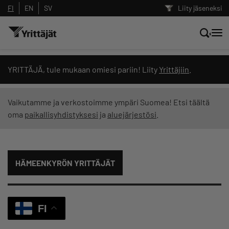
FI
EN
SV
Liity jäseneksi
Hae sivustolta tai kysy suoraan
YRITTÄJÄ, tule mukaan omiesi pariin! Liity
Yrittäjiin
.
Yrittäjien tekoälyltä
Vaikutamme ja verkostoimme ympäri Suomea! Etsi täältä
oma
paikallisyhdistyksesi
ja
aluejärjestösi
.
Hae
Suodata hakutuloksia: näytä kaikki sisältö
HÄMEENKYRÖN YRITTÄJÄT
FI