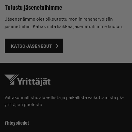
Tutustu jäsenetuihimme
Jäsenenämme olet oikeutettu moniin rahanarvoisiin
jäsenetuihin. Katso, mitä kaikkea jäsenetuihimme kuuluu.
KATSO JÄSENEDUT
Valtakunnallista, alueellista ja paikallista vaikuttamista pk-
yrittäjien puolesta.
Yhteystiedot