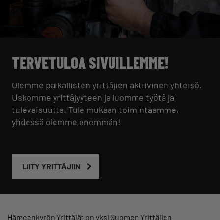
TERVETULOA SIVUILLEMME!
Olemme paikallisten yrittäjien aktiivinen yhteisö.
Uskomme yrittäjyyteen ja luomme työtä ja
tulevaisuutta. Tule mukaan toimintaamme,
yhdessä olemme enemmän!
LIITY YRITTÄJIIN
Hämeenkyrön Yrittäjät on yksi Suomen Yrittäjien