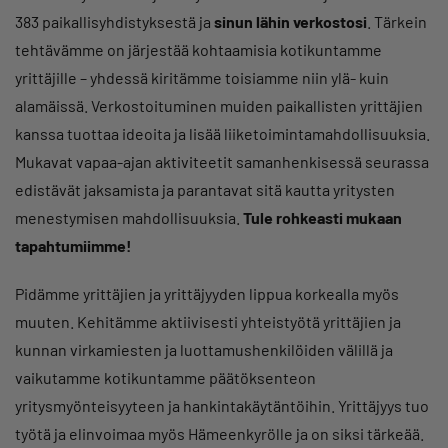
383 paikallisyhdistyksestä ja
sinun lähin verkostosi
. Tärkein
tehtävämme on järjestää kohtaamisia kotikuntamme
yrittäjille – yhdessä kiritämme toisiamme niin ylä- kuin
alamäissä. Verkostoituminen muiden paikallisten yrittäjien
kanssa tuottaa ideoita ja lisää liiketoimintamahdollisuuksia.
Mukavat vapaa-ajan aktiviteetit samanhenkisessä seurassa
edistävät jaksamista ja parantavat sitä kautta yritysten
menestymisen mahdollisuuksia.
Tule rohkeasti mukaan
tapahtumiimme!
Pidämme yrittäjien ja yrittäjyyden lippua korkealla myös
muuten. Kehitämme aktiivisesti yhteistyötä yrittäjien ja
kunnan virkamiesten ja luottamushenkilöiden välillä ja
vaikutamme kotikuntamme päätöksenteon
yritysmyönteisyyteen ja hankintakäytäntöihin. Yrittäjyys tuo
työtä ja elinvoimaa myös Hämeenkyrölle ja on siksi tärkeää.