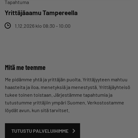
Tapahtuma
Yrittäjäaamu Tampereella
1.12.2026 klo 08:30 – 10:00
Mitä me teemme
Me pidämme yhtä ja yrittäjän puolta. Yrittäjyyteen mahtuu
haasteita ja iloa, menetyksiä ja menestystä. Yrittäjäyhteisö
tukee toinen toistaan. Järjestämme tapahtumia ja
tutustumme yrittäjiin ympäri Suomen. Verkostostamme
löydät avun, kun sitä tarvitset.
TUTUSTU PALVELUIHIMME