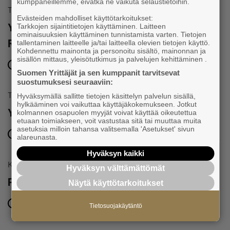
kumppaneillemme, eivätkä ne vaikuta selaustietoihin.
Tapahtuma
Evästeiden mahdolliset käyttötarkoitukset:
Yrittäjän päivän juhlat 5.9. | Tampereen
Tarkkojen sijaintitietojen käyttäminen. Laitteen
ominaisuuksien käyttäminen tunnistamista varten. Tietojen
Raatihuone ja Komediateatterin Palatsi
tallentaminen laitteelle ja/tai laitteella olevien tietojen käyttö.
Kohdennettu mainonta ja personoitu sisältö, mainonnan ja
sisällön mittaus, yleisötutkimus ja palvelujen kehittäminen .
5.9.2026 klo 17:00 – 6.9.2026 klo 00:00
Suomen Yrittäjät ja sen kumppanit tarvitsevat
suostumuksesi seuraaviin:
Tapahtuma
Hyväksymällä sallitte tietojen käsittelyn palvelun sisällä,
hylkääminen voi vaikuttaa käyttäjäkokemukseen. Jotkut
Yrittäjäaamu Tampereella
kolmannen osapuolen myyjät voivat käyttää oikeutettua
etuaan toimiakseen, voit vastustaa sitä tai muuttaa muita
asetuksia milloin tahansa valitsemalla 'Asetukset' sivun
22.10.2026 klo 08:30 – 10:00
alareunasta.
Hyväksyn kaikki
Koulutukset ja seminaarit
Hyväksyn välttämättömät
Pirkanmaan Omistajanvaihdosmarkkinat
Näytä käyttötarkoitukset
28.10.2026 klo 12:00 – 16:30
Tietosuojakäytäntö