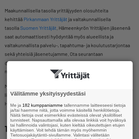
Maakunnallisella tasolla yrittäjyyden olosuhteita
kehittää
Pirkanmaan Yrittäjät
ja valtakunnallisella
tasolla
Suomen Yrittäjät
. Hämeenkyrön Yrittäjien jäsenenä
saat automaattisesti hyödyntää myös alueellista ja
valtakunnallista palvelu-, tapahtuma- ja koulutustarjontaa
sekä yhteisiä jäsenetujamme. Ota seurantaan
@pirkanmaanyrittäjät ja @suomenyrittäjät sosiaalisen
median kanavissa ja pysy mukana.
Mikäli et vielä ole jäsenyrittäjämme, pääset kätevästi
Välitämme yksityisyydestäsi
liittymään
täällä
. Valitse paikallisyhdistykseksesi
Hämeenkyrön Yrittäjät ja olet hyvässä seurassa!
Me ja
182 kumppaniamme
tallennamme laitteeseesi tietoja
ja/tai haemme niitä, jotta voimme käsitellä henkilötietoja.
Näitä tietoja ovat esimerkiksi evästeissä olevat yksilölliset
tunnisteet. Napsauttamalla alla olevaa linkkiä voit hyväksyä
tai hallinnoida valintojasi, kuten kieltää oikeutettujen etujen
Tapahtumia Hämeenkyrön yrittäjille
käyttämisen. Voit tehdä tämän myös myöhemmin
Tietosuojakäytäntö-sivullamme. Valintasi välitetään