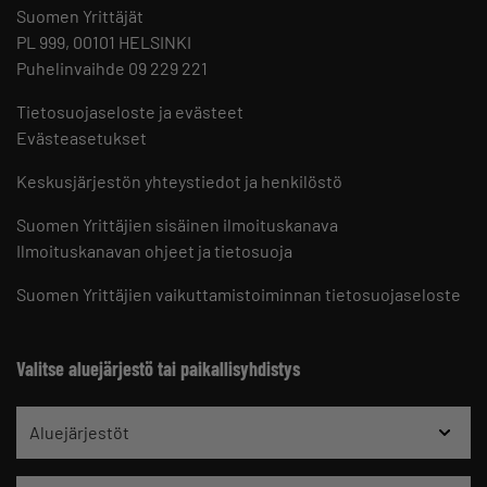
Suomen Yrittäjät
PL 999, 00101 HELSINKI
Puhelinvaihde 09 229 221
Tietosuojaseloste ja evästeet
Evästeasetukset
Keskusjärjestön yhteystiedot ja henkilöstö
Suomen Yrittäjien sisäinen ilmoituskanava
Ilmoituskanavan ohjeet ja tietosuoja
Suomen Yrittäjien vaikuttamistoiminnan tietosuojaseloste
Valitse aluejärjestö tai paikallisyhdistys
Aluejärjestöt