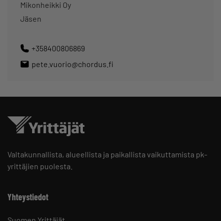
Mikonheikki Oy
Jäsen
+358400806869
pete.vuorio@chordus.fi
Valtakunnallista, alueellista ja paikallista vaikuttamista pk-
yrittäjien puolesta.
Yhteystiedot
Suomen Yrittäjät