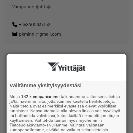
Varapuheenjohtaja
+358400637152
pkminni@gmail.com
Välitämme yksityisyydestäsi
Asko Ylöstalo
Me ja
182 kumppaniamme
tallennamme laitteeseesi tietoja
ja/tai haemme niitä, jotta voimme käsitellä henkilötietoja.
Näitä tietoja ovat esimerkiksi evästeissä olevat yksilölliset
I'm Still Here
tunnisteet. Napsauttamalla alla olevaa linkkiä voit hyväksyä
Jäsen
tai hallinnoida valintojasi, kuten kieltää oikeutettujen etujen
käyttämisen. Voit tehdä tämän myös myöhemmin
Tietosuojakäytäntö-sivullamme. Valintasi välitetään
kumppaneillemme, eivätkä ne vaikuta selaustietoihin.