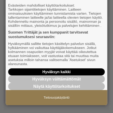
0405811238
Evästeiden mahdolliset käyttötarkoitukset:
asko.ylostalo@gmail.com
Tarkkojen sijaintitietojen käyttäminen. Laitteen
ominaisuuksien käyttäminen tunnistamista varten. Tietojen
tallentaminen laitteelle ja/tai laitteella olevien tietojen käyttö.
Kohdennettu mainonta ja personoitu sisältö, mainonnan ja
sisällön mittaus, yleisötutkimus ja palvelujen kehittäminen .
Suomen Yrittäjät ja sen kumppanit tarvitsevat
suostumuksesi seuraaviin:
Hyväksymällä sallitte tietojen käsittelyn palvelun sisällä,
hylkääminen voi vaikuttaa käyttäjäkokemukseen. Jotkut
kolmannen osapuolen myyjät voivat käyttää oikeutettua
etuaan toimiakseen, voit vastustaa sitä tai muuttaa muita
asetuksia milloin tahansa valitsemalla 'Asetukset' sivun
Jouni Lehtonen
alareunasta.
Santramedia
Hyväksyn kaikki
Jäsen
Hyväksyn välttämättömät
Näytä käyttötarkoitukset
+358405893313
Tietosuojakäytäntö
jouni.lehtonen@santramedia.fi