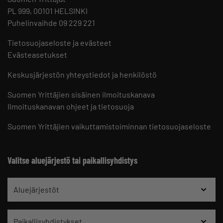
PL 999, 00101 HELSINKI
Puhelinvaihde 09 229 221
Tietosuojaseloste ja evästeet
Evästeasetukset
Keskusjärjestön yhteystiedot ja henkilöstö
Suomen Yrittäjien sisäinen ilmoituskanava
Ilmoituskanavan ohjeet ja tietosuoja
Suomen Yrittäjien vaikuttamistoiminnan tietosuojaseloste
Valitse aluejärjestö tai paikallisyhdistys
Aluejärjestöt
Paikallisyhdistykset