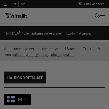
FI
EN
SV
Liity jäseneksi
Hae sivustolta tai kysy suoraan
YRITTÄJÄ, tule mukaan omiesi pariin! Liity
Yrittäjiin
.
Yrittäjien tekoälyltä
Vaikutamme ja verkostoimme ympäri Suomea! Etsi täältä
oma
paikallisyhdistyksesi
ja
aluejärjestösi
.
Hae
Suodata hakutuloksia: näytä kaikki sisältö
HAUHON YRITTÄJÄT
FI