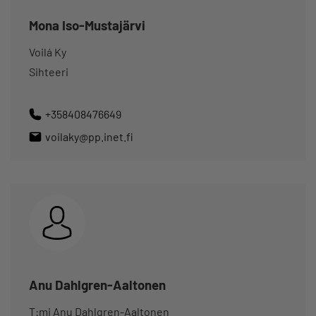
Mona Iso-Mustajärvi
Voilá Ky
Sihteeri
+358408476649
voilaky@pp.inet.fi
Anu Dahlgren-Aaltonen
T:mi Anu Dahlgren-Aaltonen