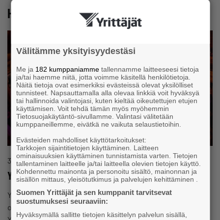
Hausjärven ja Hämeen Yrittäjien uutisia
Välitämme yksityisyydestäsi
Me ja
182 kumppaniamme
tallennamme laitteeseesi tietoja
ja/tai haemme niitä, jotta voimme käsitellä henkilötietoja.
Näitä tietoja ovat esimerkiksi evästeissä olevat yksilölliset
tunnisteet. Napsauttamalla alla olevaa linkkiä voit hyväksyä
tai hallinnoida valintojasi, kuten kieltää oikeutettujen etujen
käyttämisen. Voit tehdä tämän myös myöhemmin
Tietosuojakäytäntö-sivullamme. Valintasi välitetään
kumppaneillemme, eivätkä ne vaikuta selaustietoihin.
Evästeiden mahdolliset käyttötarkoitukset:
Tarkkojen sijaintitietojen käyttäminen. Laitteen
ominaisuuksien käyttäminen tunnistamista varten. Tietojen
30.7.2026
Uutinen
tallentaminen laitteelle ja/tai laitteella olevien tietojen käyttö.
Kohdennettu mainonta ja personoitu sisältö, mainonnan ja
Y-Karkelot 5.9. on peruttu
sisällön mittaus, yleisötutkimus ja palvelujen kehittäminen .
Suomen Yrittäjät ja sen kumppanit tarvitsevat
Y-Karkelot peruuntuu vähäisen lipunmyynnin vuoksi. Lipun
suostumuksesi seuraaviin:
ostaneille palautetaan osallistumismaksu täysimääräisesti.
Hyväksymällä sallitte tietojen käsittelyn palvelun sisällä,
Y-Karkelot, joka oli tarkoitus järjestää lauantaina 5.9.2026