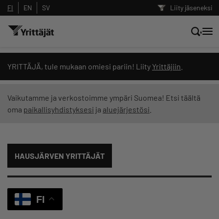
FI
EN
SV
Liity jäseneksi
Hae sivustolta tai kysy suoraan
YRITTÄJÄ, tule mukaan omiesi pariin! Liity
Yrittäjiin
.
Yrittäjien tekoälyltä
Vaikutamme ja verkostoimme ympäri Suomea! Etsi täältä
oma
paikallisyhdistyksesi
ja
aluejärjestösi
.
Hae
Suodata hakutuloksia: näytä kaikki sisältö
HAUSJÄRVEN YRITTÄJÄT
FI