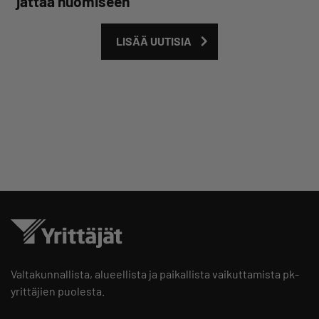
jättää huomiseen
LISÄÄ UUTISIA
Valtakunnallista, alueellista ja paikallista vaikuttamista pk-
yrittäjien puolesta.