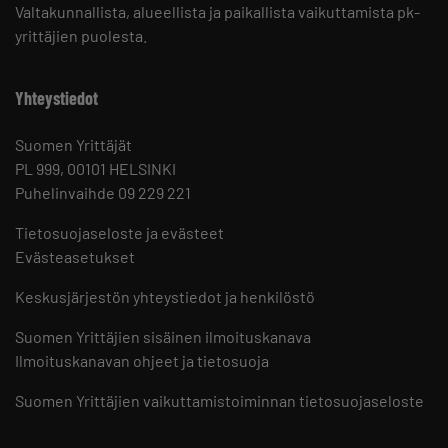
Valtakunnallista, alueellista ja paikallista vaikuttamista pk-
yrittäjien puolesta.
Yhteystiedot
Suomen Yrittäjät
PL 999, 00101 HELSINKI
Puhelinvaihde 09 229 221
Tietosuojaseloste ja evästeet
Evästeasetukset
Keskusjärjestön yhteystiedot ja henkilöstö
Suomen Yrittäjien sisäinen ilmoituskanava
Ilmoituskanavan ohjeet ja tietosuoja
Suomen Yrittäjien vaikuttamistoiminnan tietosuojaseloste