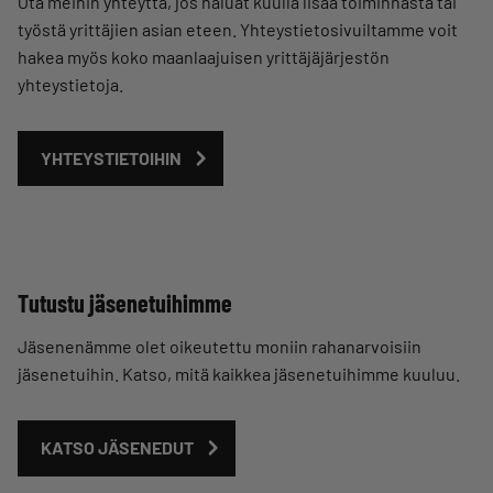
Ota meihin yhteyttä, jos haluat kuulla lisää toiminnasta tai
työstä yrittäjien asian eteen. Yhteystietosivuiltamme voit
hakea myös koko maanlaajuisen yrittäjäjärjestön
yhteystietoja.
YHTEYSTIETOIHIN
Tutustu jäsenetuihimme
Jäsenenämme olet oikeutettu moniin rahanarvoisiin
jäsenetuihin. Katso, mitä kaikkea jäsenetuihimme kuuluu.
KATSO JÄSENEDUT