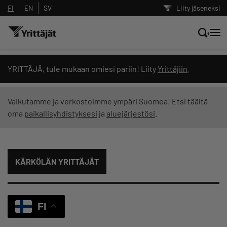
FI
EN
SV
Liity jäseneksi
Hae sivustolta tai kysy suoraan
YRITTÄJÄ, tule mukaan omiesi pariin! Liity
Yrittäjiin
.
Yrittäjien tekoälyltä
Vaikutamme ja verkostoimme ympäri Suomea! Etsi täältä
oma
paikallisyhdistyksesi
ja
aluejärjestösi
.
Hae
Suodata hakutuloksia: näytä kaikki sisältö
KÄRKÖLÄN YRITTÄJÄT
FI