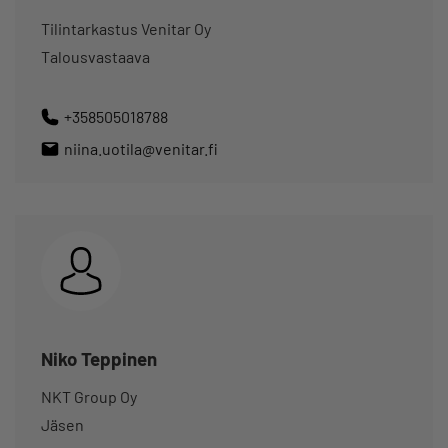
Tilintarkastus Venitar Oy
Talousvastaava
+358505018788
niina.uotila@venitar.fi
Niko Teppinen
NKT Group Oy
Jäsen