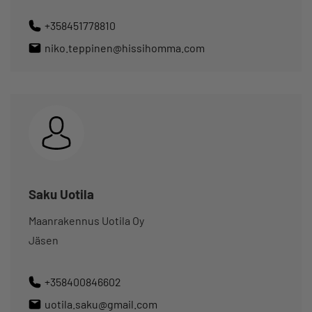
+358451778810
niko.teppinen@hissihomma.com
Saku Uotila
Maanrakennus Uotila Oy
Jäsen
+358400846602
uotila.saku@gmail.com