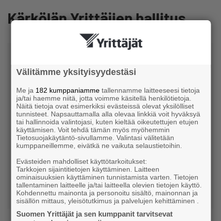
Kärkölän Yrittäjien hallitus
Välitämme yksityisyydestäsi
Me ja
182 kumppaniamme
tallennamme laitteeseesi tietoja
ja/tai haemme niitä, jotta voimme käsitellä henkilötietoja.
Näitä tietoja ovat esimerkiksi evästeissä olevat yksilölliset
Katja Ollila
tunnisteet. Napsauttamalla alla olevaa linkkiä voit hyväksyä
tai hallinnoida valintojasi, kuten kieltää oikeutettujen etujen
käyttämisen. Voit tehdä tämän myös myöhemmin
Katja Ollila Tmi
Tietosuojakäytäntö-sivullamme. Valintasi välitetään
kumppaneillemme, eivätkä ne vaikuta selaustietoihin.
Puheenjohtaja
Evästeiden mahdolliset käyttötarkoitukset:
Tarkkojen sijaintitietojen käyttäminen. Laitteen
+358442440445
ominaisuuksien käyttäminen tunnistamista varten. Tietojen
tallentaminen laitteelle ja/tai laitteella olevien tietojen käyttö.
ollkatsar@gmail.com
Kohdennettu mainonta ja personoitu sisältö, mainonnan ja
sisällön mittaus, yleisötutkimus ja palvelujen kehittäminen .
Suomen Yrittäjät ja sen kumppanit tarvitsevat