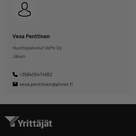
Vesa Penttinen
Huoltopalvelut VePe Oy
Jäsen
+358405474652
vesa.penttinen@phnet.fi