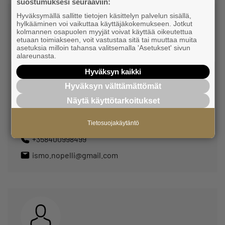
suostumuksesi seuraaviin:
Hyväksymällä sallitte tietojen käsittelyn palvelun sisällä,
hylkääminen voi vaikuttaa käyttäjäkokemukseen. Jotkut
kolmannen osapuolen myyjät voivat käyttää oikeutettua
etuaan toimiakseen, voit vastustaa sitä tai muuttaa muita
asetuksia milloin tahansa valitsemalla 'Asetukset' sivun
alareunasta.
Hyväksyn kaikki
Ismo Nousjoki
Hyväksyn välttämättömät
Nopelli
Näytä käyttötarkoitukset
Jäsen
Tietosuojakäytäntö
+358400998499
ismo.nopelli@gmail.com