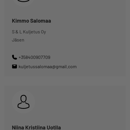
Kimmo Salomaa
S & L Kuljetus Oy
Jäsen
+358400907709
kuljetussalomaa@gmail.com
Niina Kristiina Uotila