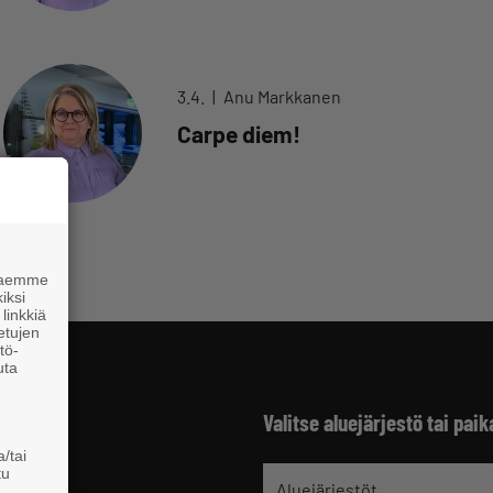
3.4.
Anu Markkanen
Carpe diem!
 haemme
iksi
linkkiä
 etujen
tö-
uta
Valitse aluejärjestö tai paik
/tai
tu
jät
Aluejärjestöt