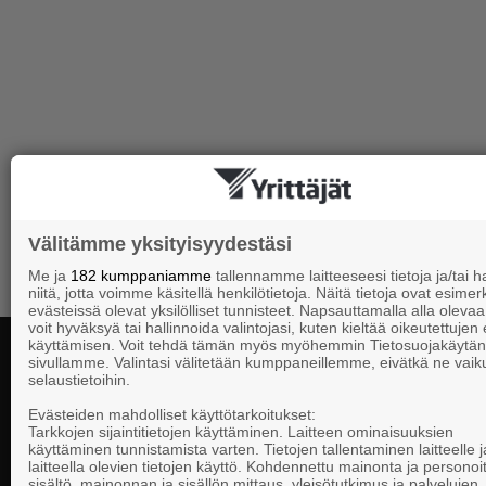
Välitämme yksityisyydestäsi
Me ja
182 kumppaniamme
tallennamme laitteeseesi tietoja ja/tai
niitä, jotta voimme käsitellä henkilötietoja. Näitä tietoja ovat esimerk
evästeissä olevat yksilölliset tunnisteet. Napsauttamalla alla olevaa 
voit hyväksyä tai hallinnoida valintojasi, kuten kieltää oikeutettujen
käyttämisen. Voit tehdä tämän myös myöhemmin Tietosuojakäytän
sivullamme. Valintasi välitetään kumppaneillemme, eivätkä ne vaik
selaustietoihin.
Yhteystiedot
Evästeiden mahdolliset käyttötarkoitukset:
Tarkkojen sijaintitietojen käyttäminen. Laitteen ominaisuuksien
käyttäminen tunnistamista varten. Tietojen tallentaminen laitteelle ja
laitteella olevien tietojen käyttö. Kohdennettu mainonta ja personoi
Suomen Yrittä
sisältö, mainonnan ja sisällön mittaus, yleisötutkimus ja palvelujen