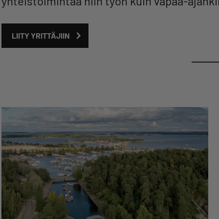
yhteistoimintaa niin työn kuin vapaa-ajank
LIITY YRITTÄJIIN