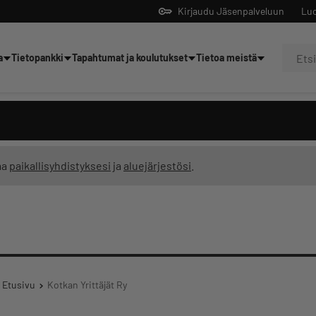
Kirjaudu Jäsenpalveluun
Luo
a
Tietopankki
Tapahtumat ja koulutukset
Tietoa meistä
Yrittäjien tekoälyltä
ma
paikallisyhdistyksesi
ja
aluejärjestösi
.
Etusivu
Kotkan Yrittäjät Ry