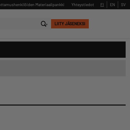
ttamushenkilöiden Materiaalipankki
Yhteystiedot
FI
EN
SV
LIITY JÄSENEKSI
Sulje
Hae