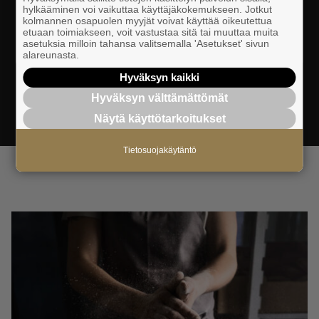
hylkääminen voi vaikuttaa käyttäjäkokemukseen. Jotkut
Katso paikalliset, alueelliset ja valtakunnalliset
kolmannen osapuolen myyjät voivat käyttää oikeutettua
etuaan toimiakseen, voit vastustaa sitä tai muuttaa muita
tapahtumamme ja koulutuksemme tästä.
asetuksia milloin tahansa valitsemalla 'Asetukset' sivun
alareunasta.
Hyväksyn kaikki
Hyväksyn välttämättömät
TAPAHTUMIIN
Näytä käyttötarkoitukset
Tietosuojakäytäntö