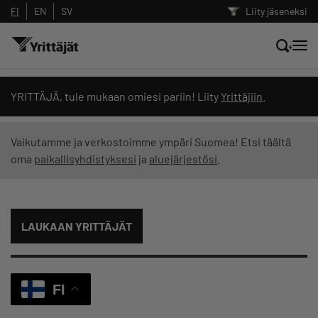
FI
EN
SV
Liity jäseneksi
Hae sivustolta tai kysy suoraan
YRITTÄJÄ, tule mukaan omiesi pariin! Liity
Yrittäjiin
.
Yrittäjien tekoälyltä
Vaikutamme ja verkostoimme ympäri Suomea! Etsi täältä
oma
paikallisyhdistyksesi
ja
aluejärjestösi
.
Hae
Suodata hakutuloksia: näytä kaikki sisältö
LAUKAAN YRITTÄJÄT
FI