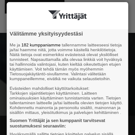
KATSO JÄSENEDUT
Välitämme yksityisyydestäsi
Me ja
182 kumppaniamme
tallennamme laitteeseesi tietoja
ja/tai haemme niitä, jotta voimme käsitellä henkilötietoja.
Näitä tietoja ovat esimerkiksi evästeissä olevat yksilölliset
tunnisteet. Napsauttamalla alla olevaa linkkiä voit hyväksyä
tai hallinnoida valintojasi, kuten kieltää oikeutettujen etujen
käyttämisen. Voit tehdä tämän myös myöhemmin
Tietosuojakäytäntö-sivullamme. Valintasi välitetään
kumppaneillemme, eivätkä ne vaikuta selaustietoihin.
Evästeiden mahdolliset käyttötarkoitukset:
Tarkkojen sijaintitietojen käyttäminen. Laitteen
ominaisuuksien käyttäminen tunnistamista varten. Tietojen
tallentaminen laitteelle ja/tai laitteella olevien tietojen käyttö.
Kohdennettu mainonta ja personoitu sisältö, mainonnan ja
sisällön mittaus, yleisötutkimus ja palvelujen kehittäminen .
Suomen Yrittäjät ja sen kumppanit tarvitsevat
suostumuksesi seuraaviin:
TULE MUKAAN TAPAHTUMIIMME
Hyväksymällä sallitte tietojen käsittelyn palvelun sisällä,