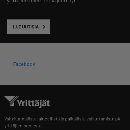
yrittäjien tulee tietää juuri nyt.
LUE UUTISIA
Facebook
Valtakunnallista, alueellista ja paikallista vaikuttamista pk-
yrittäjien puolesta.