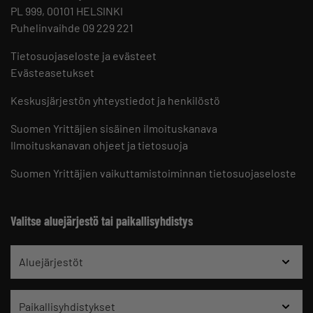
PL 999, 00101 HELSINKI
Puhelinvaihde 09 229 221
Tietosuojaseloste ja evästeet
Evästeasetukset
Keskusjärjestön yhteystiedot ja henkilöstö
Suomen Yrittäjien sisäinen ilmoituskanava
Ilmoituskanavan ohjeet ja tietosuoja
Suomen Yrittäjien vaikuttamistoiminnan tietosuojaseloste
Valitse aluejärjestö tai paikallisyhdistys
Aluejärjestöt
Paikallisyhdistykset