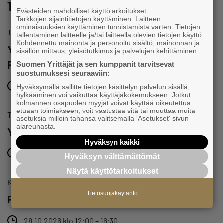
Tervetuloa tapahtumiin
Evästeiden mahdolliset käyttötarkoitukset:
Tarkkojen sijaintitietojen käyttäminen. Laitteen
ominaisuuksien käyttäminen tunnistamista varten. Tietojen
Tapahtuma
tallentaminen laitteelle ja/tai laitteella olevien tietojen käyttö.
Kohdennettu mainonta ja personoitu sisältö, mainonnan ja
Yrittäjän päivän juhlat 5.9. | Tampereen
sisällön mittaus, yleisötutkimus ja palvelujen kehittäminen .
Raatihuone ja Komediateatterin Palatsi
Suomen Yrittäjät ja sen kumppanit tarvitsevat
suostumuksesi seuraaviin:
5.9.2026 klo 17:00 – 6.9.2026 klo 00:00
Hyväksymällä sallitte tietojen käsittelyn palvelun sisällä,
hylkääminen voi vaikuttaa käyttäjäkokemukseen. Jotkut
kolmannen osapuolen myyjät voivat käyttää oikeutettua
etuaan toimiakseen, voit vastustaa sitä tai muuttaa muita
Tapahtuma
asetuksia milloin tahansa valitsemalla 'Asetukset' sivun
alareunasta.
Yrittäjäaamu Tampereella
Hyväksyn kaikki
22.10.2026 klo 08:30 – 10:00
Hyväksyn välttämättömät
Näytä käyttötarkoitukset
Koulutukset ja seminaarit
Tietosuojakäytäntö
Pirkanmaan Omistajanvaihdosmarkkinat
28.10.2026 klo 12:00 – 16:30