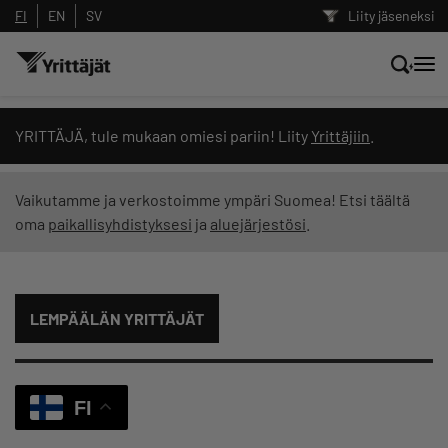
FI
EN
SV
Liity jäseneksi
Hae sivustolta tai kysy suoraan
YRITTÄJÄ, tule mukaan omiesi pariin! Liity
Yrittäjiin
.
Yrittäjien tekoälyltä
Vaikutamme ja verkostoimme ympäri Suomea! Etsi täältä
oma
paikallisyhdistyksesi
ja
aluejärjestösi
.
Hae
Suodata hakutuloksia: näytä kaikki sisältö
LEMPÄÄLÄN YRITTÄJÄT
FI