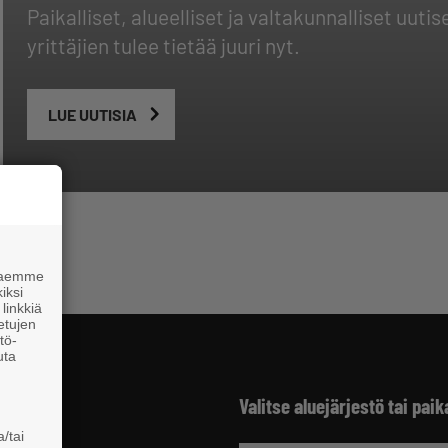
Paikalliset, alueelliset ja valtakunnalliset uu
yrittäjien tulee tietää juuri nyt.
LUE UUTISIA
 haemme
iksi
linkkiä
 etujen
tö-
uta
Valitse aluejärjestö tai paik
/tai