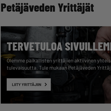
Petäjäveden Yrittäjät
TERVETULOA SIVUILLEM
Olemme paikallisten yrittäjien aktiivinen yhte
tulevaisuutta. Tule mukaan Petäjäveden Yritt
LIITY YRITTÄJIIN