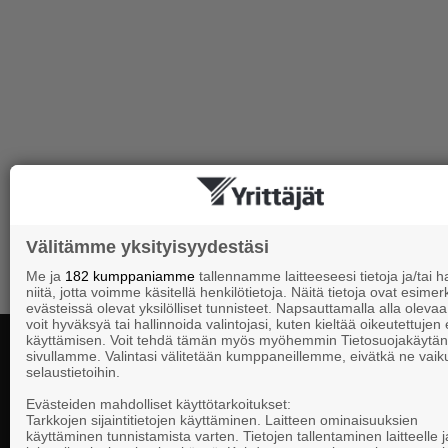
Välitämme yksityisyydestäsi
Me ja
182 kumppaniamme
tallennamme laitteeseesi tietoja ja/tai
niitä, jotta voimme käsitellä henkilötietoja. Näitä tietoja ovat esimerk
evästeissä olevat yksilölliset tunnisteet. Napsauttamalla alla olevaa 
voit hyväksyä tai hallinnoida valintojasi, kuten kieltää oikeutettujen
käyttämisen. Voit tehdä tämän myös myöhemmin Tietosuojakäytän
sivullamme. Valintasi välitetään kumppaneillemme, eivätkä ne vaik
selaustietoihin.
Yhteystiedot
Evästeiden mahdolliset käyttötarkoitukset:
Tarkkojen sijaintitietojen käyttäminen. Laitteen ominaisuuksien
käyttäminen tunnistamista varten. Tietojen tallentaminen laitteelle ja