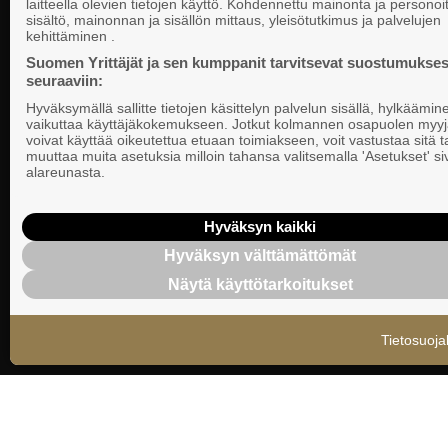
laitteella olevien tietojen käyttö. Kohdennettu mainonta ja personoi
Suomen Yrittä
sisältö, mainonnan ja sisällön mittaus, yleisötutkimus ja palvelujen
Valtakunnallista, alueellista ja paikallista
PL 999, 00101
kehittäminen .
vaikuttamista pk-yrittäjien puolesta.
Puhelinvaihde
Suomen Yrittäjät ja sen kumppanit tarvitsevat suostumukses
seuraaviin:
Tietosuojasel
Hyväksymällä sallitte tietojen käsittelyn palvelun sisällä, hylkäämin
Evästeasetuk
vaikuttaa käyttäjäkokemukseen. Jotkut kolmannen osapuolen myyj
voivat käyttää oikeutettua etuaan toimiakseen, voit vastustaa sitä t
muuttaa muita asetuksia milloin tahansa valitsemalla 'Asetukset' s
Keskusjärjest
alareunasta.
Suomen Yrittä
Ilmoituskanav
Hyväksyn kaikki
Hyväksyn välttämättömät
Suomen Yrittä
Näytä käyttötarkoitukset
tietosuojasel
Tietosuoja