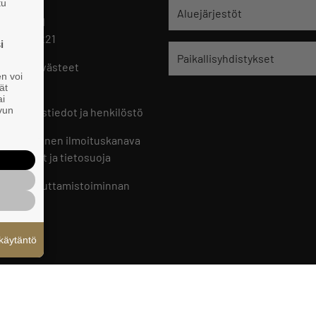
tu
jät
Aluejärjestöt
 HELSINKI
 09 229 221
i
Paikallisyhdistykset
oste ja evästeet
en voi
set
ät
ai
ivun
ön yhteystiedot ja henkilöstö
jien sisäinen ilmoituskanava
an ohjeet ja tietosuoja
jien vaikuttamistoiminnan
oste
käytäntö