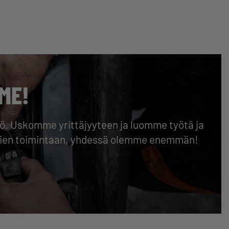
ME!
isö. Uskomme yrittäjyyteen ja luomme työtä ja
äjien toimintaan, yhdessä olemme enemmän!