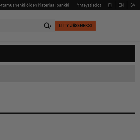
ttamushenkilöiden Materiaalipankki
Yhteystiedot
FI
EN
SV
LIITY JÄSENEKSI
Sulje
Hae