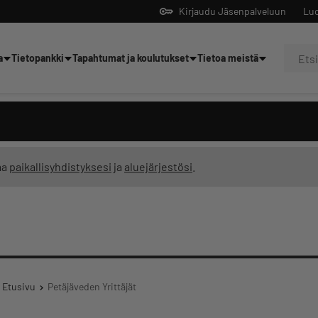
Kirjaudu Jäsenpalveluun
Luo
a
Tietopankki
Tapahtumat ja koulutukset
Tietoa meistä
Yrittäjien tekoälyltä
ma
paikallisyhdistyksesi
ja
aluejärjestösi
.
Etusivu
Petäjäveden Yrittäjät