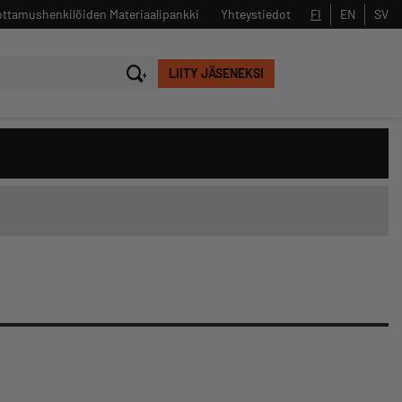
ttamushenkilöiden Materiaalipankki
Yhteystiedot
FI
EN
SV
LIITY JÄSENEKSI
Sulje
Hae