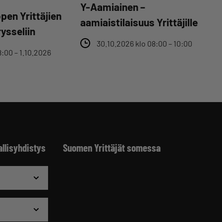
Y-Aamiainen –
pen Yrittäjien
aamiaistilaisuus Yrittäjille
ysseliin
30.10.2026 klo 08:00 – 10:00
8:00 – 1.10.2026
allisyhdistys
Suomen Yrittäjät somessa