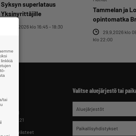
Syksyn superlataus
Tammelan ja Lo
Yksinyrittäjille
opintomatka Br
8.9.2026 klo 16:45 – 18:30
29.9.2026 klo 0
klo 22:00
 haemme
iksi
linkkiä
 etujen
tö-
uta
Valitse aluejärjestö tai paik
/tai
tu
jät
Aluejärjestöt
 HELSINKI
 09 229 221
i
Paikallisyhdistykset
oste ja evästeet