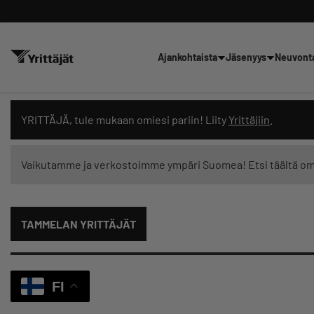
Ajankohtaista
Jäsenyys
Neuvont
Hae sivustolta tai kysy suoraan 
YRITTÄJÄ, tule mukaan omiesi pariin! Liity
Yrittäjiin
.
Vaikutamme ja verkostoimme ympäri Suomea! Etsi täältä o
Suodata hakutuloksia: näytä kaikki sisältö
TAMMELAN YRITTÄJÄT
FI