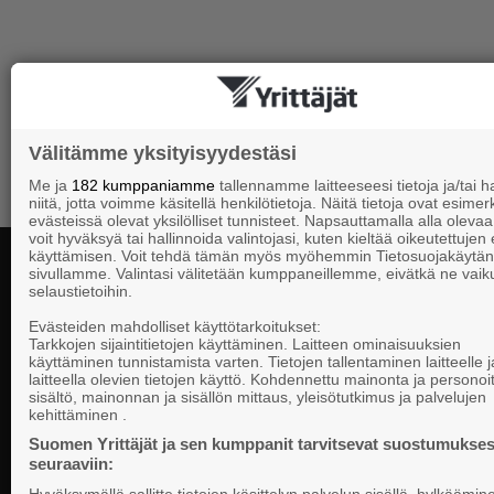
Välitämme yksityisyydestäsi
Me ja
182 kumppaniamme
tallennamme laitteeseesi tietoja ja/tai
niitä, jotta voimme käsitellä henkilötietoja. Näitä tietoja ovat esimerk
evästeissä olevat yksilölliset tunnisteet. Napsauttamalla alla olevaa 
voit hyväksyä tai hallinnoida valintojasi, kuten kieltää oikeutettujen
käyttämisen. Voit tehdä tämän myös myöhemmin Tietosuojakäytän
sivullamme. Valintasi välitetään kumppaneillemme, eivätkä ne vaik
selaustietoihin.
Yhteystiedot
Evästeiden mahdolliset käyttötarkoitukset:
Tarkkojen sijaintitietojen käyttäminen. Laitteen ominaisuuksien
käyttäminen tunnistamista varten. Tietojen tallentaminen laitteelle ja
laitteella olevien tietojen käyttö. Kohdennettu mainonta ja personoi
Suomen Yrittä
sisältö, mainonnan ja sisällön mittaus, yleisötutkimus ja palvelujen
Valtakunnallista, alueellista ja paikallista
PL 999, 00101
kehittäminen .
vaikuttamista pk-yrittäjien puolesta.
Puhelinvaihde
Suomen Yrittäjät ja sen kumppanit tarvitsevat suostumukses
seuraaviin:
Tietosuojasel