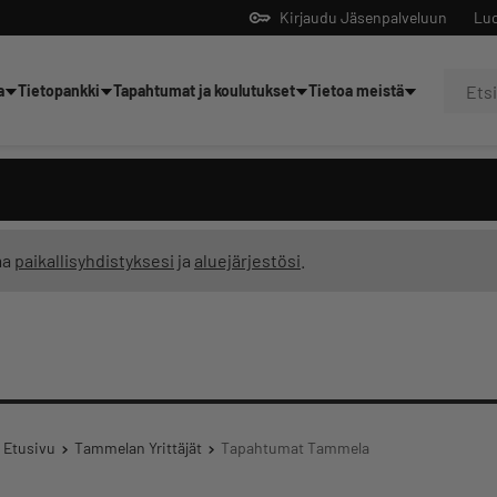
Kirjaudu Jäsenpalveluun
Luo
a
Tietopankki
Tapahtumat ja koulutukset
Tietoa meistä
Yrittäjien tekoälyltä
ma
paikallisyhdistyksesi
ja
aluejärjestösi
.
Etusivu
Tammelan Yrittäjät
Tapahtumat Tammela