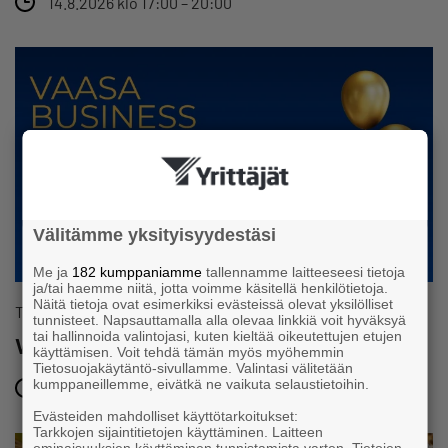
14.8.2026 klo 17:00 – 20:00
Välitämme yksityisyydestäsi
Me ja
182 kumppaniamme
tallennamme laitteeseesi tietoja
ja/tai haemme niitä, jotta voimme käsitellä henkilötietoja.
Näitä tietoja ovat esimerkiksi evästeissä olevat yksilölliset
Tapahtuma
tunnisteet. Napsauttamalla alla olevaa linkkiä voit hyväksyä
tai hallinnoida valintojasi, kuten kieltää oikeutettujen etujen
Vaasa Business Moneyfest 2026
käyttämisen. Voit tehdä tämän myös myöhemmin
Tietosuojakäytäntö-sivullamme. Valintasi välitetään
kumppaneillemme, eivätkä ne vaikuta selaustietoihin.
4.9.2026 klo 12:00 – 19:00
Evästeiden mahdolliset käyttötarkoitukset:
Tarkkojen sijaintitietojen käyttäminen. Laitteen