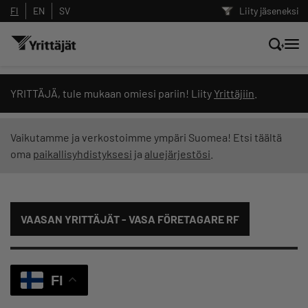
FI
EN
SV
Liity jäseneksi
Hae sivustolta tai kysy suoraan
YRITTÄJÄ, tule mukaan omiesi pariin! Liity
Yrittäjiin
.
Yrittäjien tekoälyltä
Vaikutamme ja verkostoimme ympäri Suomea! Etsi täältä
oma
paikallisyhdistyksesi
ja
aluejärjestösi
.
Hae
Suodata hakutuloksia: näytä kaikki sisältö
VAASAN YRITTÄJÄT - VASA FÖRETAGARE RF
FI