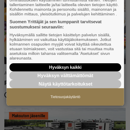
ominaisuuksien käyttäminen tunnistamista varten. Tietojen
tallentaminen laitteelle ja/tai laitteella olevien tietojen käyttö.
Kohdennettu mainonta ja personoitu sisältö, mainonnan ja
sisällön mittaus, yleisötutkimus ja palvelujen kehittäminen .
Suomen Yrittäjät ja sen kumppanit tarvitsevat
suostumuksesi seuraaviin:
Hyväksymällä sallitte tietojen käsittelyn palvelun sisällä,
hylkääminen voi vaikuttaa käyttäjäkokemukseen. Jotkut
kolmannen osapuolen myyjät voivat käyttää oikeutettua
etuaan toimiakseen, voit vastustaa sitä tai muuttaa muita
asetuksia milloin tahansa valitsemalla 'Asetukset' sivun
alareunasta.
Hyväksyn kaikki
Aamiainen
Hyväksyn välttämättömät
PerjantaiBrekkie 11.9.
Näytä käyttötarkoitukset
11.9.2026 klo 08:30 – 10:00
Tietosuojakäytäntö
Maksuton jäsenille