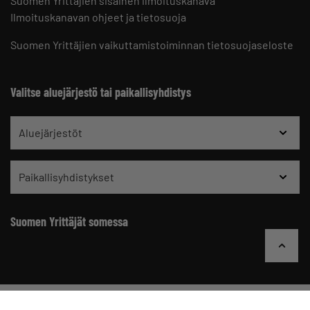
Suomen Yrittäjien sisäinen ilmoituskanava
Ilmoituskanavan ohjeet ja tietosuoja
Suomen Yrittäjien vaikuttamistoiminnan tietosuojaseloste
Valitse aluejärjestö tai paikallisyhdistys
Aluejärjestöt
Paikallisyhdistykset
Suomen Yrittäjät somessa