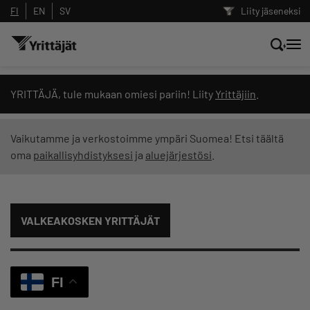
FI
EN
SV
Liity jäseneksi
Hae sivustolta tai kysy suoraan
YRITTÄJÄ, tule mukaan omiesi pariin! Liity
Yrittäjiin
.
Yrittäjien tekoälyltä
Vaikutamme ja verkostoimme ympäri Suomea! Etsi täältä
oma
paikallisyhdistyksesi
ja
aluejärjestösi
.
Hae
Suodata hakutuloksia: näytä kaikki sisältö
VALKEAKOSKEN YRITTÄJÄT
FI