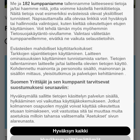
Me ja
182 kumppaniamme
tallennamme laitteeseesi tietoja
ja/tai haemme niitä, jotta voimme käsitellä henkilötietoja.
Näitä tietoja ovat esimerkiksi evästeissä olevat yksilölliset
Vapaa-aika ja juhlat
tunnisteet. Napsauttamalla alla olevaa linkkiä voit hyväksyä
tai hallinnoida valintojasi, kuten kieltää oikeutettujen etujen
FC Haka VIP-ottelu
käyttämisen. Voit tehdä tämän myös myöhemmin
Tietosuojakäytäntö-sivullamme. Valintasi välitetään
kumppaneillemme, eivätkä ne vaikuta selaustietoihin.
18.9.2026 klo 16:45 – 20:30
Evästeiden mahdolliset käyttötarkoitukset:
Tarkkojen sijaintitietojen käyttäminen. Laitteen
ominaisuuksien käyttäminen tunnistamista varten. Tietojen
Maksuton
tallentaminen laitteelle ja/tai laitteella olevien tietojen käyttö.
Kohdennettu mainonta ja personoitu sisältö, mainonnan ja
sisällön mittaus, yleisötutkimus ja palvelujen kehittäminen .
Suomen Yrittäjät ja sen kumppanit tarvitsevat
suostumuksesi seuraaviin:
Hyväksymällä sallitte tietojen käsittelyn palvelun sisällä,
hylkääminen voi vaikuttaa käyttäjäkokemukseen. Jotkut
kolmannen osapuolen myyjät voivat käyttää oikeutettua
etuaan toimiakseen, voit vastustaa sitä tai muuttaa muita
asetuksia milloin tahansa valitsemalla 'Asetukset' sivun
alareunasta.
Hyväksyn kaikki
Tapahtuma
Hyväksyn välttämättömät