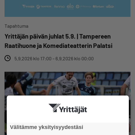
Tapahtuma
Yrittäjän päivän juhlat 5.9. | Tampereen
Raatihuone ja Komediateatterin Palatsi
5.9.2026 klo 17:00 – 6.9.2026 klo 00:00
Välitämme yksityisyydestäsi