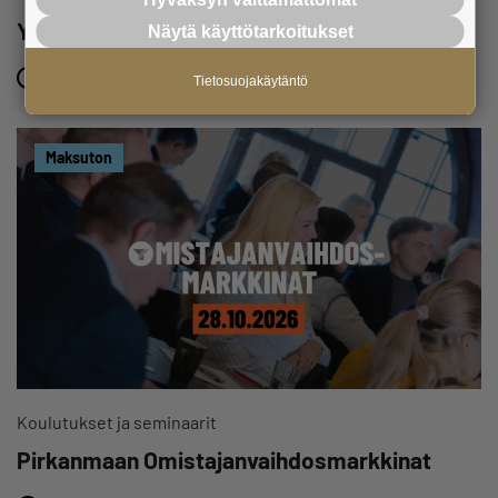
Yrittäjäaamu Tampereella
Näytä käyttötarkoitukset
22.10.2026 klo 08:30 – 10:00
Tietosuojakäytäntö
Maksuton
Koulutukset ja seminaarit
Pirkanmaan Omistajanvaihdosmarkkinat