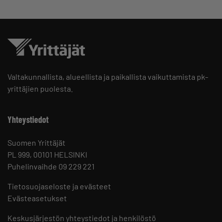
Valtakunnallista, alueellista ja paikallista vaikuttamista pk-
yrittäjien puolesta.
Yhteystiedot
Suomen Yrittäjät
PL 999, 00101 HELSINKI
Puhelinvaihde 09 229 221
Tietosuojaseloste ja evästeet
Evästeasetukset
Keskusjärjestön yhteystiedot ja henkilöstö