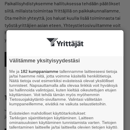
Paikallisyhdistyksemme hallituksessa tehdään päätökset
siitä, millaista toimintaa Yrittäjillä on paikkakunnallamme.
Ota meihin yhteyttä, jos haluat kuulla lisää toiminnasta tai
työstä yrittäjien asian eteen. Yhteystietosivuiltamme voit
hakea myös koko maanlaajuisen yrittäjäjärjestön
yhteystietoja.
YHTEYSTIETOIHIN
Välitämme yksityisyydestäsi
Me ja
182 kumppaniamme
tallennamme laitteeseesi tietoja
ja/tai haemme niitä, jotta voimme käsitellä henkilötietoja.
Näitä tietoja ovat esimerkiksi evästeissä olevat yksilölliset
tunnisteet. Napsauttamalla alla olevaa linkkiä voit hyväksyä
tai hallinnoida valintojasi, kuten kieltää oikeutettujen etujen
käyttämisen. Voit tehdä tämän myös myöhemmin
Tutustu jäsenetuihimme
Tietosuojakäytäntö-sivullamme. Valintasi välitetään
kumppaneillemme, eivätkä ne vaikuta selaustietoihin.
Jäsenenämme olet oikeutettu moniin rahanarvoisiin
Evästeiden mahdolliset käyttötarkoitukset:
jäsenetuihin. Katso, mitä kaikkea jäsenetuihimme kuuluu.
Tarkkojen sijaintitietojen käyttäminen. Laitteen
ominaisuuksien käyttäminen tunnistamista varten. Tietojen
tallentaminen laitteelle ja/tai laitteella olevien tietojen käyttö.