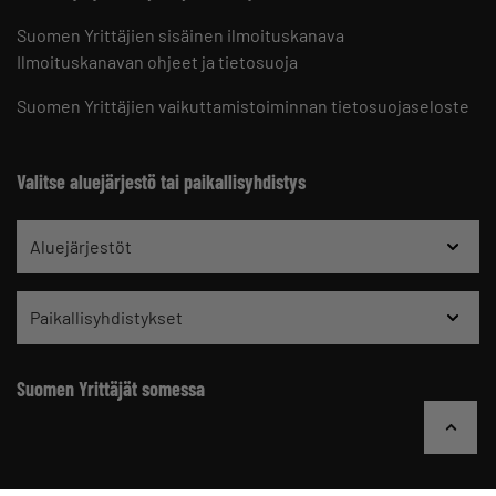
Suomen Yrittäjien sisäinen ilmoituskanava
Ilmoituskanavan ohjeet ja tietosuoja
Suomen Yrittäjien vaikuttamistoiminnan tietosuojaseloste
Valitse aluejärjestö tai paikallisyhdistys
Aluejärjestöt
Paikallisyhdistykset
Suomen Yrittäjät somessa